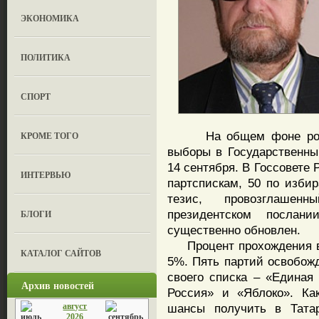
ЭКОНОМИКА
ПОЛИТИКА
СПОРТ
На общем фоне роста 
КРОМЕ ТОГО
выборы в Государственный
14 сентября. В Госсовете 
ИНТЕРВЬЮ
партспискам, 50 по изби
тезис, провозглаше
президентском послан
БЛОГИ
существенно обновлен.
Процент прохождения в Г
КАТАЛОГ САЙТОВ
5%. Пять партий освобож
своего списка – «Единая
Архив новостей
Россия» и «Яблоко». Ка
август
шансы получить в Татар
2026