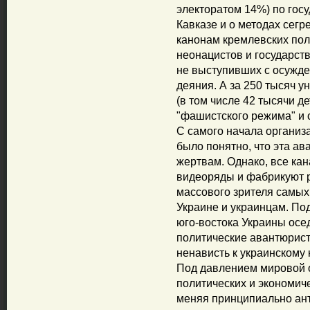
электоратом 14%) по гос
Кавказе и о методах сегр
канонам кремлевских пол
неонацистов и государст
не выступивших с осужде
деяния. А за 250 тысяч 
(в том числе 42 тысячи д
"фашистского режима" и с
С самого начала организ
было понятно, что эта а
жертвам. Однако, все ка
видеоряды и фабрикуют 
массового зрителя самых
Украине и украинцам. По
юго-востока Украины осе
политические авантюрист
ненависть к украинскому н
Под давлением мировой 
политических и экономич
меняя принципиально ант