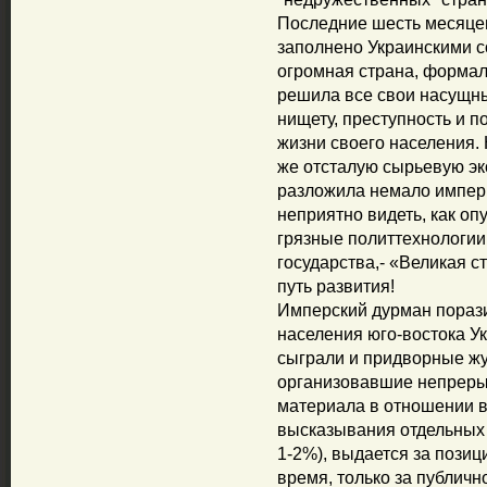
Последние шесть месяце
заполнено Украинскими с
огромная страна, форма
решила все свои насущн
нищету, преступность и 
жизни своего населения. 
же отсталую сырьевую эк
разложила немало импери
неприятно видеть, как оп
грязные политтехнологии
государства,- «Великая с
путь развития!
Имперский дурман порази
населения юго-востока У
сыграли и придворные ж
организовавшие непреры
материала в отношении в
высказывания отдельных 
1-2%), выдается за позиц
время, только за публич