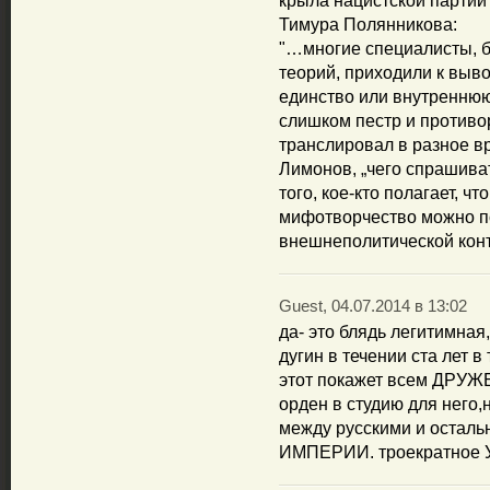
крыла нацистской партии
Тимура Полянникова:
"…многие специалисты, б
теорий, приходили к вывод
единство или внутренню
слишком пестр и противо
транслировал в разное вр
Лимонов, „чего спрашиват
того, кое-кто полагает, ч
мифотворчество можно по
внешнеполитической кон
Guest, 04.07.2014 в 13:02
да- это блядь легитимн
дугин в течении ста лет в
этот покажет всем ДРУЖ
орден в студию для него
между русскими и оста
ИМПЕРИИ. троекратное 