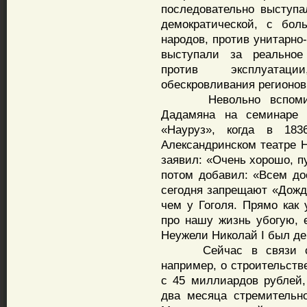
последовательно выступа
демократической, с бо
народов, против унитарно
выступали за реальное
против эксплуатаци
обескровливания регионов,
Невольно вспоминаеш
Дадамяна на семинаре 
«Науруз», когда в 18
Александринском театре Н
заявил: «Очень хорошо, п
потом добавил: «Всем до
сегодня запрещают «Дождь
чем у Гоголя. Прямо как 
про нашу жизнь убогую, е
Неужели Николай I был д
Сейчас в связи с пр
например, о строительств
с 45 миллиардов рублей,
два месяца стремительн