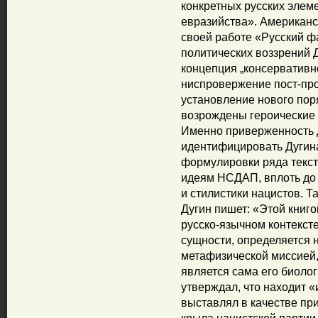
конкретных русских элем
евразийства». Американ
своей работе «Русский ф
политических воззрений 
концепция „консервативн
ниспровержение пост-пр
установление нового пор
возрождены героические 
Именно приверженность д
идентифицировать Дугин
формулировки ряда тексто
идеям НСДАП, вплоть до
и стилистики нацистов. Т
Дугин пишет: «Этой книго
русско-язычном контексте
сущности, определяется н
метафизической миссией,
является сама его биолог
утверждал, что находит «
выставлял в качестве пр