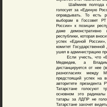
Шаймиев полгода наза
голосует за «Единую Рос
оправдывать. То есть р
выборам в Госсовет РТ
России» к позиции респ
даже демонстративно 
республики, которая внос
успех «Единой России»,
комитет Государственной
ушел в администрацию пр
Если учесть, что «Ед
Медведев, а Владим
дистанцируется от нее (
разногласиях между 
предстоящий успех на в
авторитете президента 
Татарстане голосуют т
основном это радикалы 
татары за ЛДПР не голо
Татарстане захочет видет