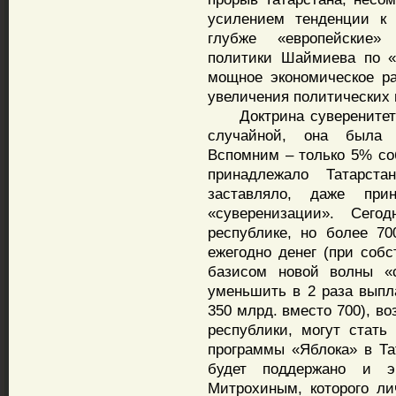
усилением тенденции к 
глубже «европейские»
политики Шаймиева по «
мощное экономическое ра
увеличения политических 
Доктрина суверенитета 
случайной, она была г
Вспомним – только 5% со
принадлежало Татарст
заставляло, даже при
«суверенизации». Сего
республике, но более 7
ежегодно денег (при соб
базисом новой волны «с
уменьшить в 2 раза выпл
350 млрд. вместо 700), в
республики, могут стать
программы «Яблока» в Та
будет поддержано и э
Митрохиным, которого ли