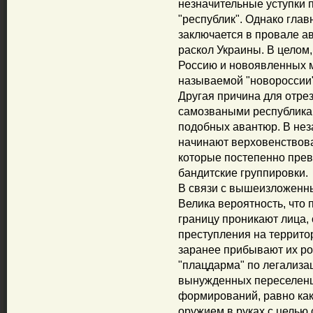
незначительные уступки
"республик". Однако глав
заключается в провале а
раскол Украины. В целом
Россию и новоявленных 
называемой "новороссии"
Другая причина для отре
самозваными республикам
подобных авантюр. В не
начинают верховенствов
которые постепенно пре
бандитские группировки.
В связи с вышеизложенны
Велика вероятность, что
границу проникают лица,
преступления на террито
заранее прибывают их ро
"плацдарма" по легализа
вынужденных переселенц
формирований, равно как
оружием в руках с целью