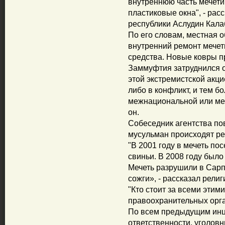
внутреннюю часть мечети
пластиковые окна", - ра
республики Аслудин Кала
По его словам, местная 
внутренний ремонт мече
средства. Новые ковры п
Заммуфтия затруднился от
этой экстремистской акци
либо в конфликт, и тем б
межнациональной или меж
он.
Собеседник агентства по
мусульман происходят ре
"В 2001 году в мечеть по
свиньи. В 2008 году был
Мечеть разрушили в Сарпи
сожги», - рассказал рели
"Кто стоит за всеми этим
правоохранительных орган
По всем предыдущим инци
ответственности, уголовн