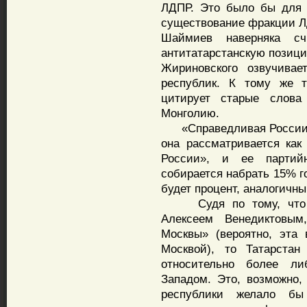
ЛДПР. Это было бы для 
существование фракции ЛД
Шаймиев наверняка сч
антитатарстанскую позици
Жириновского озвучивае
республик. К тому же т
цитирует старые слов
Монголию.
«Справедливая России» 
она рассматривается как
России», и ее партий
собирается набрать 15% го
будет процент, аналогичн
Судя по тому, что пр
Алексеем Венедиктовым
Москвы» (вероятно, эта 
Москвой), то Татарстан
относительно более л
Западом. Это, возможно,
республики желало бы