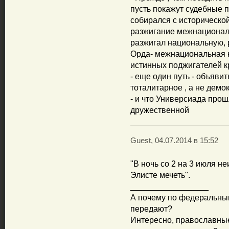
пусть покажут судебные п
собирался с исторической
разжигание межнационал
разжигал национальную, 
Орда- межнациональная н
истинных поджигателей к
- еще один путь - объявит
тоталитарное , а не демо
- и что Универсиада про
дружественной
Guest, 04.07.2014 в 15:52
"В ночь со 2 на 3 июля н
Элисте мечеть".
_________________
А почему по федеральным
передают?
Интересно, православные