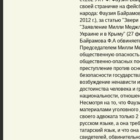
своей страничке на фейс
народа: Фаузия Байрамов
2012 г.), за статью "Звери
"Заявление Милли Меджли
Украине и в Крыму" (27 фе
Байрамова Ф.А обвиняется
Председателем Милли Ме
общественную опасность 
общественно-опасных пос
преступление против осн
безопасности государств
возбуждение ненависти и
достоинства человека и 
национальности, отношен
Несмотря на то, что Фауз
материалами уголовного д
своего адвоката только 
русском языке, а она тре
татарский язык, и что он
свидетелей, обвинительн