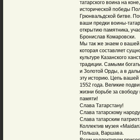
татарского воина на коне
исторической победы Пол
Грюнвальдской битве. По
ваши предки воины-татар
открытию памятника, уча
Бронислав Комаровски.
Мы так же знаем о вашей 
которая составляет сущн
культуре Казанского ханс
традиции. Самыми богат
и Золотой Орды, а в дал
эту историю. Цепь вашей
1552 года. Великие подв
жизни борьбе за свободу
памяти!
Слава Татарстану!
Слава татарскому народу
Слава татарским патриот
Коллектив музея «Maidan
Польша, Варшава.
Всем коллективом присо