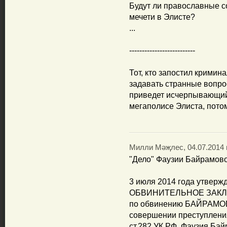
Будут ли православные с
мечети в Элисте?
...
--------------------------
Тот, кто запостил крими
задавать странные вопро
приведет исчерпывающий 
мегаполисе Элиста, пото
Милли Мәҗлес, 04.07.2014 
"Дело" Фаузии Байрамово
3 июля 2014 года утверж
ОБВИНИТЕЛЬНОЕ ЗАКЛЮЧ
по обвинению БАЙРАМ
совершении преступления,
ст.282 УК РФ. Фаузия Ба