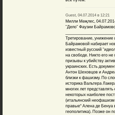
Guest, 04.07.2014 в 12:21
Милли Мәҗлес, 04.07.2014
"Дело" Фаузии Байрамово
_____________________
Третирование, унижение 
Байрамовой набирает но
известный русский "идеоло
на свободе. Никто его не
призывы к убийству акти
украинских. Есть докуме
Антон Шеховцов и Андреа
близки к фашизму. По сл
историка Вальтера Лакер
многих лет представлять
некоторых наиболее пос
(итальянский неофашизм
правые“ Алена де Бенуа 
геополитика). Позже он 