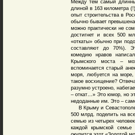
Между тем самый длинны
длиной в 163 километра (
опыт строительства в Рос
обычно бывает превышена 
можно практически не сом
достигнет и всех 500 мл
«откаты» обычно при подо
составляют до 70%). Э
комедию нравов написал
Крымского моста – мож
вспоминается старый анек
моря, любуется на море,
такое восхищение? Отвеча
разумно устроено, набегает
– откат…» Это юмор, но э
недоданные им. Это – сам
В Крыму и Севастополе ж
500 млрд. поделить на вс
семью из четырех человек
каждой крымской семье 
окупится этот «Золотой мо