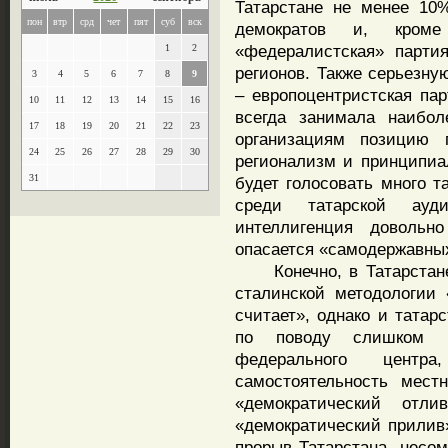
Татарстане не менее 10
пон
втр
срд
чет
пят
суб
вск
демократов и, кром
«федералистская» парти
1
2
регионов. Также серьезну
3
4
5
6
7
8
9
– европоцентристская па
10
11
12
13
14
15
16
всегда занимала наибол
17
18
19
20
21
22
23
организациям позицию 
24
25
26
27
28
29
30
регионализм и принципиа
31
будет голосовать много т
среди татарской ауд
интеллигенция довольн
опасается «самодержавны
Конечно, в Татарстане 
сталинской методологии 
считает», однако и татар
по поводу слишком б
федерального центр
самостоятельность мест
«демократический отл
«демократический прилив
прорыв Татарстана, несом