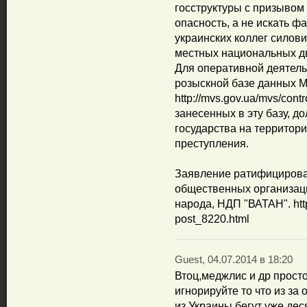
госструктуры с призывом
опасность, а не искать 
украинских коллег силови
местных национальных д
Для оперативной деятель
розыскной базе данных 
http://mvs.gov.ua/mvs/cont
занесенных в эту базу, д
государства на территор
преступления.
Заявление ратифицирова
общественных организац
народа, НДП "ВАТАН". http:
post_8220.html
Guest, 04.07.2014 в 18:20
Втоц,меджлис и др прост
игнорируйте то что из за
из Украины бегут уже дес