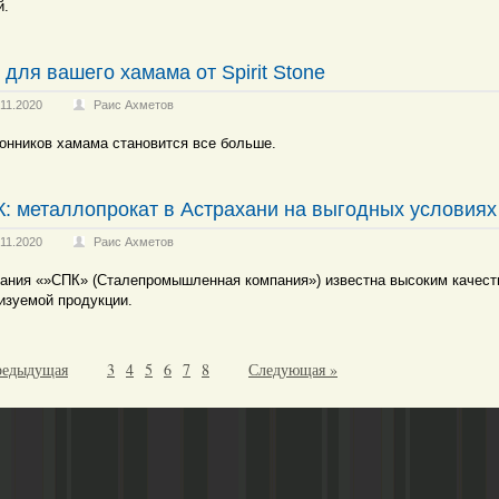
й.
 для вашего хамама от Spirit Stone
.11.2020
Раис Ахметов
онников хамама становится все больше.
: металлопрокат в Астрахани на выгодных условиях
.11.2020
Раис Ахметов
ания «»СПК» (Сталепромышленная компания») известна высоким качес
изуемой продукции.
редыдущая
3
4
5
6
7
8
Следующая »