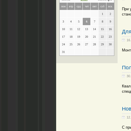
пон
втр
срд
чет
пят
суб
вск
При 
стан
1
2
3
4
5
6
7
8
9
10
11
12
13
14
15
16
Для
17
18
19
20
21
22
23
16
24
25
26
27
28
29
30
Монт
31
Пол
30
Квал
спец
Нов
12
С пр