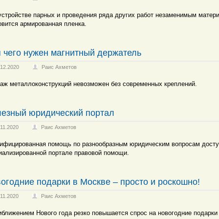
устройстве парных и проведения ряда других работ незаменимым матер
овится армированная пленка.
 чего нужен магнитный держатель
.12.2020
Раис Ахметов
аж металлоконструкций невозможен без современных креплений.
езный юридический портал
.11.2020
Раис Ахметов
ифицированная помощь по разнообразным юридическим вопросам досту
иализированной портале правовой помощи.
огодние подарки в Москве – просто и роскошно!
.11.2020
Раис Ахметов
иближением Нового года резко повышается спрос на новогодние подарки