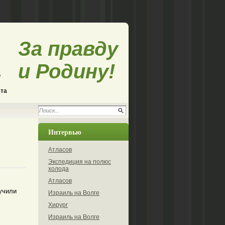
За правду
и Родину!
ета
Интервью
Атласов
Экспедиция на полюс
холода
Атласов
учили
Израиль на Волге
Хирург
Израиль на Волге