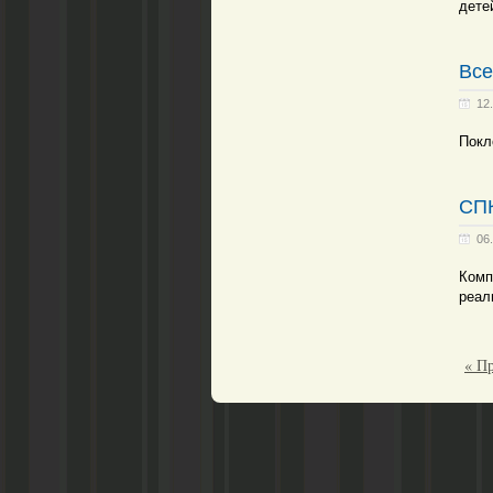
дете
Все
12
Покл
СПК
06
Комп
реал
« П