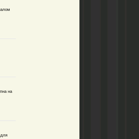
иалом
пна на
 для