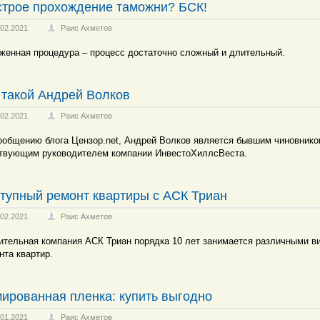
трое прохождение таможни? БСК!
.02.2021
Раис Ахметов
женная процедура – процесс достаточно сложный и длительный.
 такой Андрей Волков
.02.2021
Раис Ахметов
ообщению блога Цензор.net, Андрей Волков является бывшим чиновнико
твующим руководителем компании ИнвестоХиллсВеста.
тупный ремонт квартиры с АСК Триан
.02.2021
Раис Ахметов
ительная компания АСК Триан порядка 10 лет занимается различными в
нта квартир.
ированная пленка: купить выгодно
.01.2021
Раис Ахметов