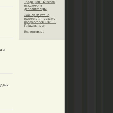
Традиционный ислам
нуждается в
деполитизации
Лайнер может не
взлететь (интервью с
профессором КФУ Г.Г.
Габдуллиным)
Все интервью
м и
идами