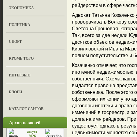
рейдерством в сфере частно
ЭКОНОМИКА
Адвокат Татьяна Козаченко у
проворачивать Волкову сво
ПОЛИТИКА
Светлана Грошовая, котора
Так, всего за две недели Ю
СПОРТ
десятков объектов недвижим
Кирилловской и Ивана Мазе
полном попустительстве и б
КРОМЕ ТОГО
Козаченко отмечает, что гос
ипотечной недвижимостью, а
ИНТЕРВЬЮ
собственники. Схема, как в
выдается право на предста
БЛОГИ
собственника. После этого 
оформляют их копии у нотар
договоры ипотеки и права с
КАТАЛОГ САЙТОВ
изменений в госреестр, а з
долга на имя рейдеров. При
Архив новостей
существует, однако в резул
август
недвижимости меняется собс
2026