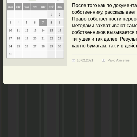
После того как по документ
пон
втр
срд
чет
пят
суб
вск
собственнику, рассказывает
1
2
Право собственности перео
3
4
5
6
7
8
9
методами захватывают само
10
11
12
13
14
15
16
собственников вызывается 
титушек и так далее. Резуль
17
18
19
20
21
22
23
как по бумагам, так и в дей
24
25
26
27
28
29
30
31
16.02.2021
Раис Ахметов