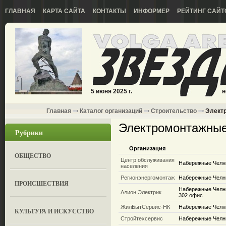
ГЛАВНАЯ
КАРТА САЙТА
КОНТАКТЫ
ИНФОРМЕР
РЕЙТИНГ САЙТ
5 июня 2025 г.
н
Главная
Каталог организаций
Строительство
Элект
Электромонтажные
Рубрики
Организация
ОБЩЕСТВО
Центр обслуживания
Набережные Челны
населения
Регионэнергомонтаж
Набережные Челны
ПРОИСШЕСТВИЯ
Набережные Челны
Алион Электрик
302 офис
ЖилБытСервис-НК
Набережные Чел
КУЛЬТУРА И ИСКУССТВО
Стройтехсервис
Набережные Челны