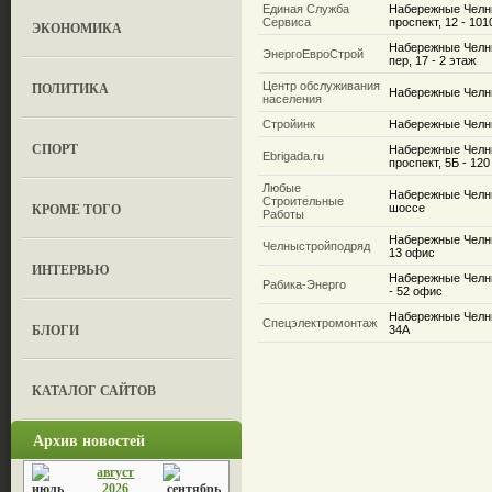
Единая Служба
Набережные Челн
Сервиса
проспект, 12 - 10
ЭКОНОМИКА
Набережные Челн
ЭнергоЕвроСтрой
пер, 17 - 2 этаж
ПОЛИТИКА
Центр обслуживания
Набережные Чел
населения
Стройинк
Набережные Челны
СПОРТ
Набережные Челн
Ebrigada.ru
проспект, 5Б - 12
Любые
Набережные Челны
Строительные
КРОМЕ ТОГО
шоссе
Работы
Набережные Челны
Челныстройподряд
13 офис
ИНТЕРВЬЮ
Набережные Челны
Рабика-Энерго
- 52 офис
Набережные Челны
Спецэлектромонтаж
БЛОГИ
34А
КАТАЛОГ САЙТОВ
Архив новостей
август
2026