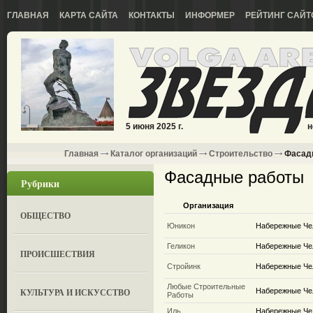
ГЛАВНАЯ
КАРТА САЙТА
КОНТАКТЫ
ИНФОРМЕР
РЕЙТИНГ САЙТ
5 июня 2025 г.
н
Главная
Каталог организаций
Строительство
Фасад
Фасадные работы
Рубрики
Организация
ОБЩЕСТВО
Юникон
Набережные Чел
Геликон
Набережные Чел
ПРОИСШЕСТВИЯ
Стройинк
Набережные Чел
Любые Строительные
КУЛЬТУРА И ИСКУССТВО
Набережные Че
Работы
Иль
Набережные Чел