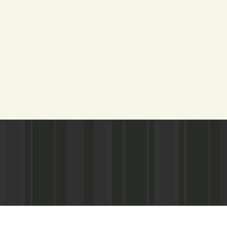
Адрес редакции:
Газета зарегистариорвана Министе