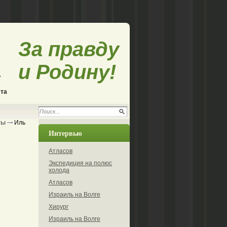
За правду
и Родину!
ета
ты
Иль
Интервью
Атласов
Экспедиция на полюс
холода
Атласов
Израиль на Волге
Хирург
Израиль на Волге