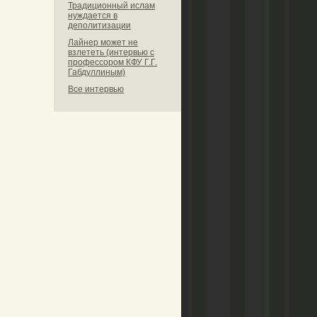
Традиционный ислам
нуждается в
деполитизации
Лайнер может не
взлететь (интервью с
профессором КФУ Г.Г.
Габдуллиным)
Все интервью