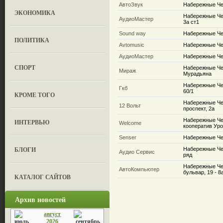
АвтоЗвук
Набережные Че
ЭКОНОМИКА
Набережные Че
АудиоМастер
3а ст1
Sound way
Набережные Че
ПОЛИТИКА
Avtomusic
Набережные Ч
АудиоМастер
Набережные Ч
СПОРТ
Набережные Че
Мираж
Мурадьяна
Набережные Че
Гкб
60/1
КРОМЕ ТОГО
Набережные Че
12 Вольт
проспект, 2а
Набережные Чел
ИНТЕРВЬЮ
Welcome
кооператив Ур
Senser
Набережные Чел
БЛОГИ
Набережные Чел
Аудио Сервис
ряд
Набережные Че
АвтоКомпьютер
бульвар, 19 - 8
КАТАЛОГ САЙТОВ
Архив новостей
август
2026