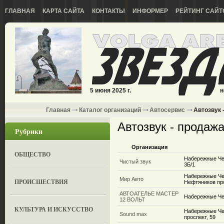
ГЛАВНАЯ
КАРТА САЙТА
КОНТАКТЫ
ИНФОРМЕР
РЕЙТИНГ САЙТ
5 июня 2025 г.
н
Главная
Каталог организаций
Автосервис
Автозвук -
Автозвук - продажа
Рубрики
Организация
ОБЩЕСТВО
Набережные Че
Чистый звук
3Б/1
Набережные Че
Мир Авто
ПРОИСШЕСТВИЯ
Нефтяников пр
АВТОАТЕЛЬЕ МАСТЕР
Набережные Ч
12 ВОЛЬТ
КУЛЬТУРА И ИСКУССТВО
Набережные Че
Sound max
проспект, 59