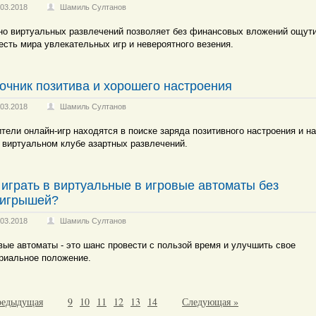
.03.2018
Шамиль Султанов
но виртуальных развлечений позволяет без финансовых вложений ощут
есть мира увлекательных игр и невероятного везения.
очник позитива и хорошего настроения
.03.2018
Шамиль Султанов
тели онлайн-игр находятся в поиске заряда позитивного настроения и н
в виртуальном клубе азартных развлечений.
 играть в виртуальные в игровые автоматы без
оигрышей?
.03.2018
Шамиль Султанов
вые автоматы - это шанс провести с пользой время и улучшить свое
риальное положение.
редыдущая
9
10
11
12
13
14
Следующая »