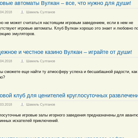
овые автоматы Вулкан – все, что нужно для души!
.04.2018
Шамиль Султанов
но не может считаться настоящим игровым заведением, если в нем не
утствуют игровые автоматы. Клуб Вулкан хорошо это знает и любовно п
екцию эмуляторов.
ежное и честное казино Вулкан – играйте от души!
.04.2018
Шамиль Султанов
вы сможете еще найти ту атмосферу успеха и бесшабашной радости, как
но?
овой клуб для ценителей круглосуточных развлечен
.03.2018
Шамиль Султанов
лосуточные игровые залы игорного заведения предназначены для авант
тинных искателей приключений.