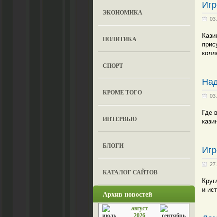
Игр
ЭКОНОМИКА
03
Кази
ПОЛИТИКА
прис
колл
СПОРТ
Над
КРОМЕ ТОГО
03
Где 
ИНТЕРВЬЮ
кази
БЛОГИ
Игр
27
КАТАЛОГ САЙТОВ
Круг
и ис
Архив новостей
август
2026