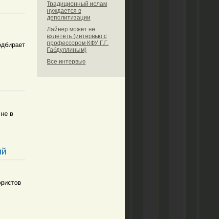
Традиционный ислам
нуждается в
деполитизации
Лайнер может не
взлететь (интервью с
профессором КФУ Г.Г.
одбирает
Габдуллиным)
Все интервью
 не в
ий
юристов