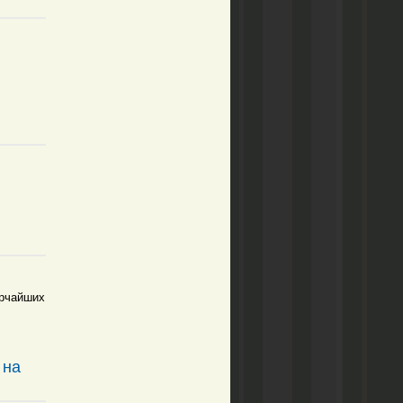
ярчайших
 на