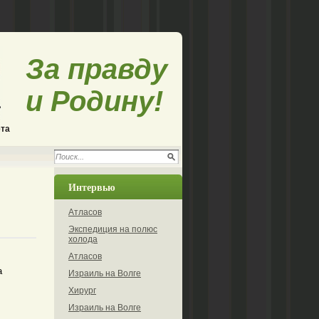
За правду
и Родину!
ета
Интервью
Атласов
Экспедиция на полюс
холода
Атласов
а
Израиль на Волге
Хирург
Израиль на Волге