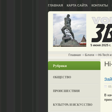
ГЛАВНАЯ
КАРТА САЙТА
КОНТАКТЫ
5 июня 2025 г.
Главная
Блоги
Hi-Tech и
Hi
Рубрики
ОБЩЕСТВО
Зай
03
ПРОИСШЕСТВИЯ
В ка
прих
КУЛЬТУРА И ИСКУССТВО