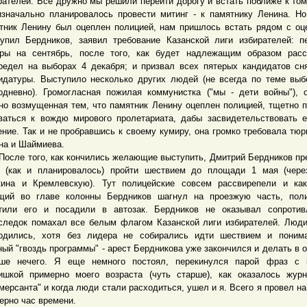
рателей. Все дружно мы решили перейти дорогу и встать поближе к том
изначально планировалось провести митинг - к памятнику Ленина. Но
тник Ленину был оцеплен полицией, нам пришлось встать рядом с оц
упил Бердников, заявил требование Казанской лиги избирателей: п
ры на сентябрь, после того, как будет надлежащим образом расс
редел на выборах 4 декабря; и призвал всех пятерых кандидатов сн
идатуры. Выступило несколько других людей (не всегда по теме выб
одневно). Громогласная пожилая коммунистка ("мы - дети войны"), 
но возмущенная тем, что памятник Ленину оцеплен полицией, тщетно 
ваться к вождю мирового пролетариата, дабы засвидетельствовать 
ение. Так и не пробравшись к своему кумиру, она громко требовала тю
на и Шаймиева.
е того, как кончились желающие выступить, Дмитрий Бердников п
 (как и планировалось) пройти шествием до площади 1 мая (чере
ина и Кремлевскую). Тут полицейские совсем рассвирепели и как
щий во главе колонны Бердников шагнул на проезжую часть, поли
тили его и посадили в автозак. Бердников не оказывал сопротив
следок помахал все белым флагом Казанской лиги избирателей. Люд
одились, хотя без лидера не собирались идти шествием и понима
ный "гвоздь программы" - арест Бердникова уже закончился и делать в 
ше нечего. Я еще немного постоял, перекинулся парой фраз с к
ишкой примерно моего возраста (чуть старше), как оказалось жур
мерсанта" и когда люди стали расходиться, ушел и я. Всего я провел на
ерно час времени.