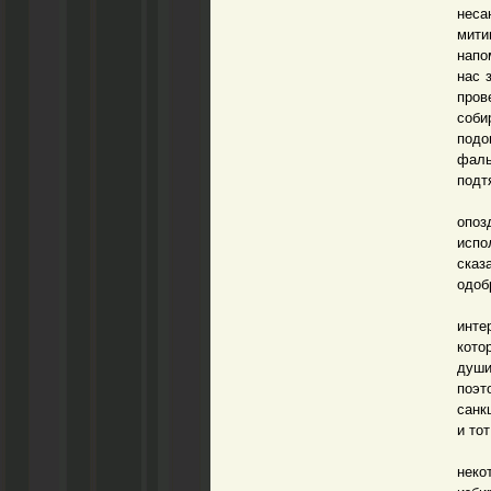
неса
мити
напо
нас 
пров
соби
подо
фаль
подт
Вск
опоз
испо
сказ
одоб
Журн
инте
кото
души
поэт
санк
и то
К с
неко