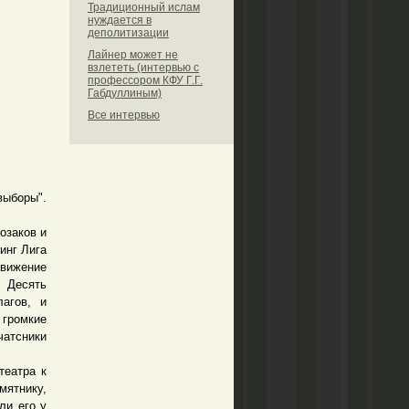
Традиционный ислам
нуждается в
деполитизации
Лайнер может не
взлететь (интервью с
профессором КФУ Г.Г.
Габдуллиным)
Все интервью
выборы".
озаков и
инг Лига
вижение
 Десять
агов, и
громкие
чатсники
театра к
мятнику,
ли его у