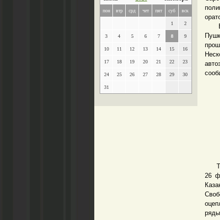
поли
пон
втр
срд
чет
пят
суб
вск
орат
1
2
Вел 
Пушк
3
4
5
6
7
8
9
прош
10
11
12
13
14
15
16
Неск
17
18
19
20
21
22
23
авто
сооб
24
25
26
27
28
29
30
31
Вот 
Терп
26 ф
Каза
Своб
оцеп
ряд