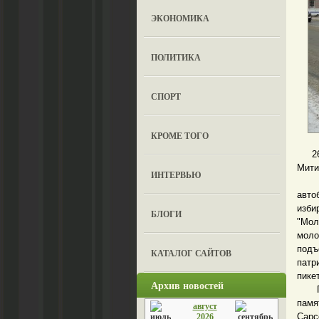
ЭКОНОМИКА
ПОЛИТИКА
СПОРТ
КРОМЕ ТОГО
26 ф
Мити
ИНТЕРВЬЮ
Вокр
авто
изби
БЛОГИ
"Мол
моло
под
КАТАЛОГ САЙТОВ
патр
пике
Архив новостей
Прав
памя
август
Сарс
2026