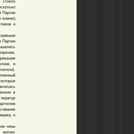
т стояло
есколько
й Партии
е помню)
уликов и
ыкормыши
и Партии
ышались
прочем,
ормышам
рочем, и
латили).
олненный
 которые
являлась
енном в
 вкратце
идетелем
угивание
ерику, и
ие чины
 митинг