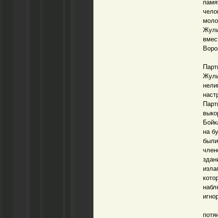
памя
чело
моло
Жули
вмес
Воро
Я сп
Парт
Жул
нели
наст
Парт
выко
Бойк
на б
были
член
здан
изла
кото
набл
игно
Вско
потя