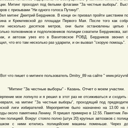
ции. Митинг проходил под белыми флагами "За честные выборы". Выс
оров с призывами "Ни одного голоса Путину!".
митинг Дмитрий Бердников. В конце он призвал пройти шествием п
ина и Кремлевской до площади Первого Мая. После того как собр
ли несколько десятков метров, они были остановлены цепью п
олько полковников и подполковников полиции схватили Бердникова, за
зак, и автозак увез его в Вахитовское РОВД. Бердников звонил 
щил, что его там несколько раз ударили, и он вызвал "скорую помощь".
что пишет о митинге пользователь Dmitry_89 на сайте " www.prizyvnik.
"Митинг "За честные выборы" - Казань. Отчет о моем участии.
ение мое лопнуло и я решил в этот раз не отсиживаться и сходить 
евраля, на митинг "За честные выборы", проходящий под предводит
нской лиги избирателей. Мероприятие было назначено на 13.00 на
оды около памятника Ленину. Я пришел примерно в 12.55. Памятник Ле
лен полицией. Вокруг стояло полно (штук 20) крупных автозаков с полиц
ышком с ними ютились полицейские машины поменьше. Через до