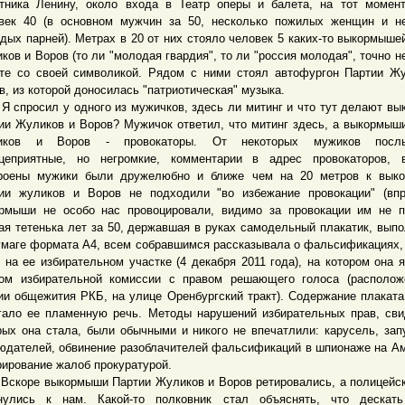
тника Ленину, около входа в Театр оперы и балета, на тот момен
век 40 (в основном мужчин за 50, несколько пожилых женщин и н
дых парней). Метрах в 20 от них стояло человек 5 каких-то выкормыше
ков и Воров (то ли "молодая гвардия", то ли "россия молодая", точно н
те со своей символикой. Рядом с ними стоял автофургон Партии Ж
в, из которой доносилась "патриотическая" музыка.
росил у одного из мужичков, здесь ли митинг и что тут делают в
ии Жуликов и Воров? Мужичок ответил, что митинг здесь, а выкормыш
иков и Воров - провокаторы. От некоторых мужиков посл
цеприятные, но негромкие, комментарии в адрес провокаторов, в
роены мужики были дружелюбно и ближе чем на 20 метров к вык
ии жуликов и Воров не подходили "во избежание провокации" (вп
рмыши не особо нас провоцировали, видимо за провокации им не п
ая тетенька лет за 50, державшая в руках самодельный плакатик, вып
умаге формата А4, всем собравшимся рассказывала о фальсификациях,
 на ее избирательном участке (4 декабря 2011 года), на котором она 
ом избирательной комиссии с правом решающего голоса (располож
ии общежития РКБ, на улице Оренбургский тракт). Содержание плаката
гало ее пламенную речь. Методы нарушений избирательных прав, св
рых она стала, были обычными и никого не впечатлили: карусель, зап
юдателей, обвинение разоблачителей фальсификаций в шпионаже на Ам
рирование жалоб прокуратурой.
ре выкормыши Партии Жуликов и Воров ретировались, а полицейск
нулись к нам. Какой-то полковник стал объяснять, что дескать