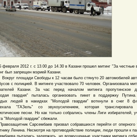
евраля 2012 г. с 13.00 до 14.30 в Казани прошел митинг "За честные 
нг был запрещен мэрией Казани.
уг площади Свободы к 12 часам было стянуто 20 автомобилей авт
бусов с полицией. В митинге участвовало 70 человек. Организовала мит
рателей Казани. За час перед началом митинга пропутинское д
одая гвардия" пыталась организовать пикет в поддержку Путина.
дых людей в накидках "Молодой гвардии" воткнули в снег 8 фл
ъехала "ГАЗель" со звукоусилением, которая транслировала 
иотические песни. Но как только собрались члены Лиги избирателей, у
та "Молодой гвардии" сбежали.
озащитник Сарсембаев призвал собравшихся перейти от оперного 
тнику Ленина. Несмотря на противодействие полиции, люди прошли к па
ембаева пытались задержать, но возмущенные участники митинга отби