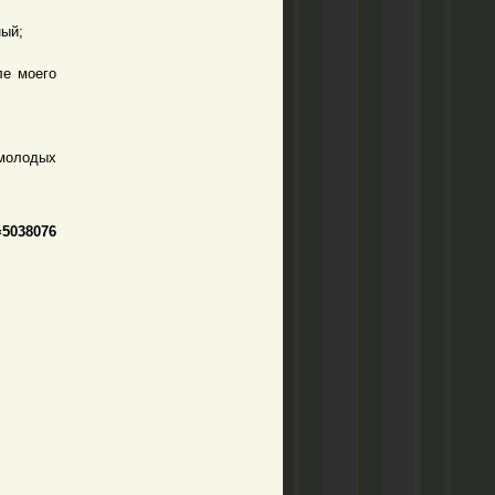
ный;
ле моего
молодых
=5038076