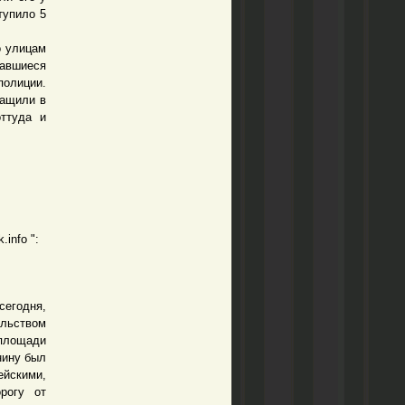
тупило 5
о улицам
авшиеся
олиции.
тащили в
оттуда и
info ":
сегодня,
ельством
 площади
нину был
ейскими,
рогу от