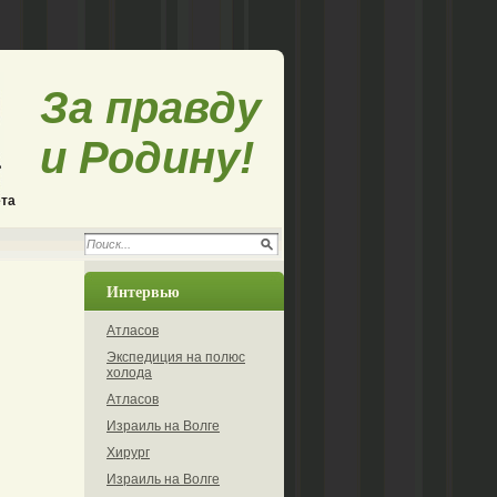
За правду
и Родину!
ета
Интервью
Атласов
Экспедиция на полюс
холода
Атласов
Израиль на Волге
Хирург
Израиль на Волге