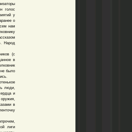
низаторы
н голос
риятий у
аранее о
всем нам
лковнику
ссказом
Б. Народ
иков (с
данное в
олковник
 не было
ись.
отенькое
ть люди,
сердца и
 оружия,
казами в
ленточку
прочем,
ой лиги