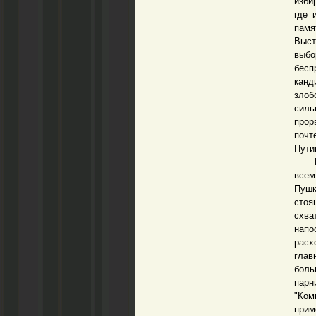
изби
где 
памя
Выст
выбо
бесп
канд
злоб
силь
прор
почт
Пути
Посл
всем
Пушк
стоя
схва
напо
расх
глав
боль
парн
"Ком
прим