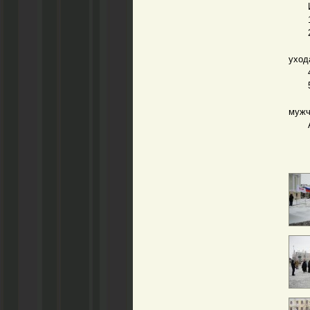
Ит
1. М
2. Ш
3. А
уход
4. У
5. В
6. С
мужч
А чт