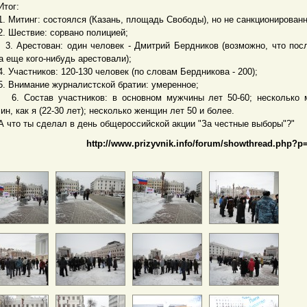
ог:
итинг: состоялся (Казань, площадь Свободы), но не санкционирован
ествие: сорвано полицией;
рестован: один человек - Дмитрий Бердников (возможно, что пос
а еще кого-нибудь арестовали);
частников: 120-130 человек (по словам Бердникова - 200);
нимание журналистской братии: умеренное;
остав участников: в основном мужчины лет 50-60; несколько 
ин, как я (22-30 лет); несколько женщин лет 50 и более.
о ты сделал в день общероссийской акции "За честные выборы"?"
http://www.prizyvnik.info/forum/showthread.php?p