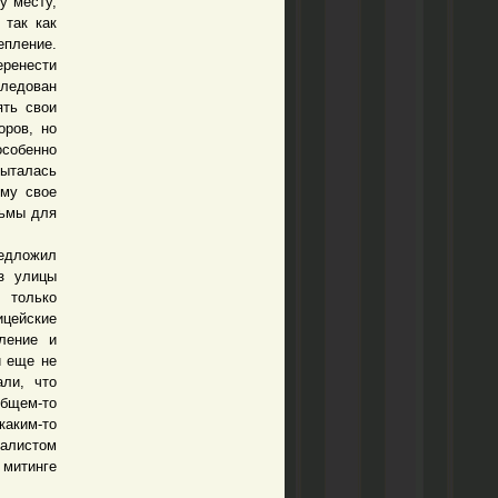
у месту,
 так как
епление.
еренести
ледован
ять свои
оров, но
особенно
пыталась
ему свое
рьмы для
редложил
з улицы
 только
цейские
ление и
и еще не
ли, что
общем-то
аким-то
налистом
 митинге