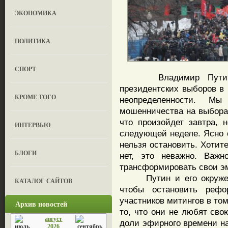
ЭКОНОМИКА
ПОЛИТИКА
СПОРТ
Владимир Путин мож
президентских выборов в 
КРОМЕ ТОГО
неопределенности. М
мошенничества на выбора
что произойдет завтра, 
ИНТЕРВЬЮ
следующей неделе. Ясно 
нельзя остановить. Хотит
БЛОГИ
нет, это неважно. Важн
трансформировать свои э
Путин и его окружение
КАТАЛОГ САЙТОВ
чтобы остановить рефо
участников митингов в том
Архив новостей
то, что они не любят сво
август
доли эфирного времени на
2026