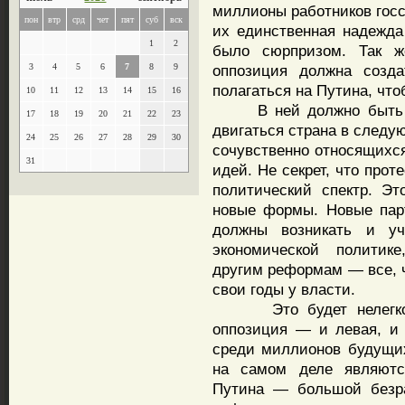
миллионы работников госс
пон
втр
срд
чет
пят
суб
вск
их единственная надежда
1
2
было сюрпризом. Так ж
3
4
5
6
7
8
9
оппозиция должна созда
полагаться на Путина, что
10
11
12
13
14
15
16
В ней должно быть ска
17
18
19
20
21
22
23
двигаться страна в следу
24
25
26
27
28
29
30
сочувственно относящихся
31
идей. Не секрет, что про
политический спектр. Э
новые формы. Новые парт
должны возникать и уч
экономической политик
другим реформам — все, ч
свои годы у власти.
Это будет нелегко, н
оппозиция — и левая, и 
среди миллионов будущих
на самом деле являютс
Путина — большой безра