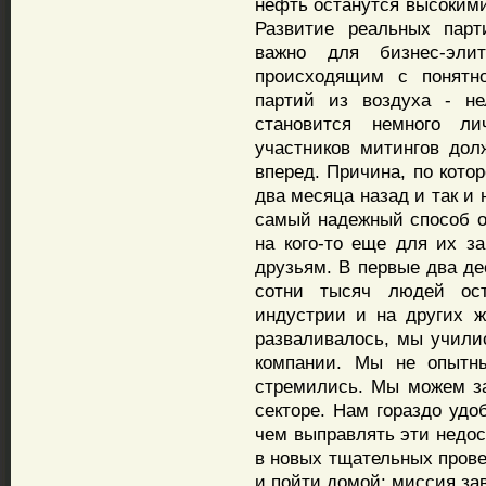
нефть останутся высоким
Развитие реальных парт
важно для бизнес-эли
происходящим с понятно
партий из воздуха - не
становится немного л
участников митингов до
вперед. Причина, по кото
два месяца назад и так и 
самый надежный способ о
на кого-то еще для их з
друзьям. В первые два де
сотни тысяч людей ос
индустрии и на других ж
разваливалось, мы учили
компании. Мы не опытны
стремились. Мы можем з
секторе. Нам гораздо удо
чем выправлять эти недо
в новых тщательных прове
и пойти домой: миссия за