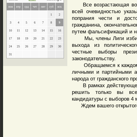
Все возрастающая волна
пон
втр
срд
чет
пят
суб
вск
всей очевидностью указ
1
2
попрания чести и дост
3
4
5
6
7
8
9
гражданина, окончательн
путем фальсификаций и н
10
11
12
13
14
15
16
Мы, члены Лиги избират
17
18
19
20
21
22
23
выхода из политическо
24
25
26
27
28
29
30
честные выборы през
31
законодательству.
Обращаемся к каждому 
личными и партийными а
народа от гражданского пр
В рамках действующего 
решить только вы все
кандидатуры с выборов 4 
Ждем вашего открытого