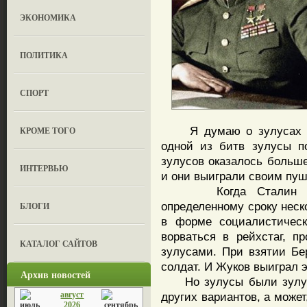
ЭКОНОМИКА
ПОЛИТИКА
СПОРТ
Я думаю о зулусах Юж
КРОМЕ ТОГО
одной из битв зулусы по
зулусов оказалось больше
ИНТЕРВЬЮ
и они выиграли своим пу
Когда Сталин прик
определенному сроку нес
БЛОГИ
в форме социалистическ
ворваться в рейхстаг, п
КАТАЛОГ САЙТОВ
зулусами. При взятии Бе
солдат. И Жуков выиграл 
Архив новостей
Но зулусы были зулусам
август
других вариантов, а может
2026