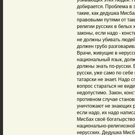
добирается. Проблема в э
такие, как дедушка Мисба
правовыми путями от так
религии русских в белых 
законы, если надо - конс
не должны убивать людей
должен грубо разговарив
Врачи, живущие в нерусск
национальный язык, долж
должны знать по-русски. 
русски, уже само по себе
татарски не знает. Надо с
вопрос стараться не видет
недопустимо. Закон, кон
противном случае станов
уничтожают не знающих р
если надо, их надо напис
Мисбах своё богатырство,
национально-религиозной
нерусских. Дедушка Мисба