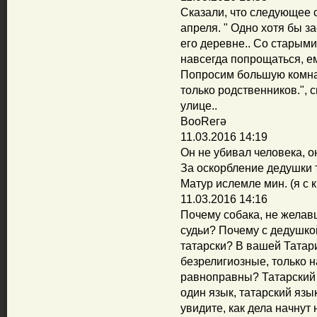
Сказали, что следующее 
апреля. " Одно хотя бы з
его деревне.. Со старыми
навсегда попрощаться, е
Попросим большую комнат
только родственников.", 
улице..
ВооReгә
11.03.2016 14:19
Он не убивал человека, о
За оскорбление дедушки 
Матур ислемле мин. (я с
11.03.2016 14:16
Почему собака, не желавш
судьи? Почему с дедушко
татарски? В вашей Татар
безрелигиозные, только н
равноправны? Татарский 
один язык, татарский язы
увидите, как дела начнут 