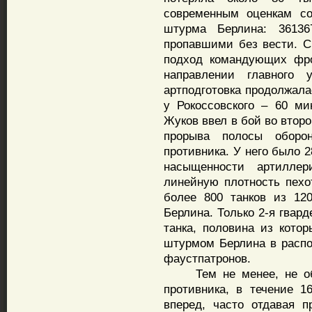
современным оценкам со
штурма Берлина: 3613
пропавшими без вести. С
подход командующих фро
направлении главного
артподготовка продолжалас
у Рокоссовского – 60 ми
Жуков ввел в бой во втор
прорыва полосы оборо
противника. У него было 2
насыщенности артилле
линейную плотность пехо
более 800 танков из 12
Берлина. Только 2-я гвар
танка, половина из кото
штурмом Берлина в распо
фаустпатронов.
Тем не менее, не обес
противника, в течение 1
вперед, часто отдавая 