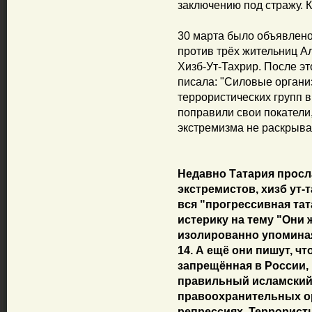
заключению под стражу. К
30 марта было объявлено
против трёх жительниц Ал
Хизб-Ут-Тахрир. После э
писала: "Силовые органи
террористических групп 
поправили свои покатели
экстремизма не раскрывае
Недавно Татария просл
экстремистов, хизб ут-
вся "прогрессивная та
истерику на тему "Они 
изолированно упоминая
14. А ещё они пишут, чт
запрещённая в России, 
правильный исламский 
правоохранительных о
репрессиях. Террорист