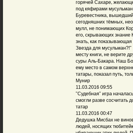
горячей Сахаре, желающе
под кяфирами мусульман о
Буревестника, вышедший
сегодняшних тёмных, нео
мулл, не понимающих Кор
его, скрывающих знание 
знать, как показывающая
Звезда для мусульман?!" 
месту книги, не верите др
суры Аль-Бакара. Наш Бо
ему место в самом верхне
татары, показал путь, тол
Мунир
11.03.2016 09:55
"Судебная" игра началась
смогли разве сосчитать д
татар
11.03.2016 00:47
Дедушка Мисбах не винов
людей, носящих тюбитейк
убивающих этих людей. П