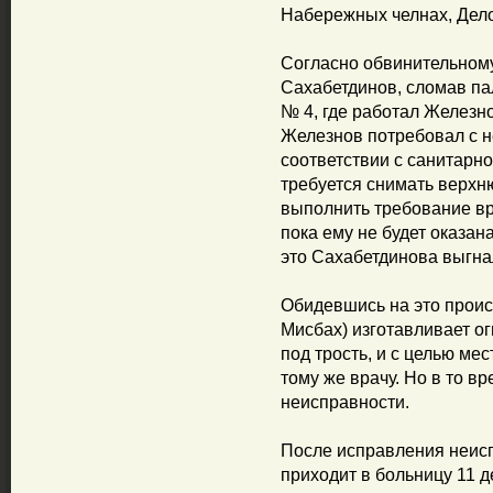
Набережных челнах, Дело
Согласно обвинительному
Сахабетдинов, сломав па
№ 4, где работал Железн
Железнов потребовал с не
соответствии с санитарн
требуется снимать верхн
выполнить требование вра
пока ему не будет оказа
это Сахабетдинова выгна
Обидевшись на это проис
Мисбах) изготавливает о
под трость, и с целью мес
тому же врачу. Но в то вр
неисправности.
После исправления неис
приходит в больницу 11 д