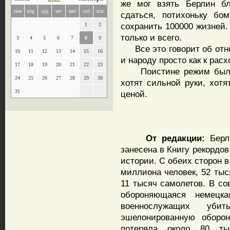
же мог взять Берлин бл
пон
втр
срд
чет
пят
суб
вск
сдаться, потихоньку бо
сохранить 100000 жизней.
1
2
только и всего.
3
4
5
6
7
8
9
Все это говорит об отно
10
11
12
13
14
15
16
и народу просто как к рас
17
18
19
20
21
22
23
Поистине режим был бе
24
25
26
27
28
29
30
хотят сильной руки, хотя
31
ценой.
От редакции:
Берл
занесена в Книгу рекордов
истории. С обеих сторон 
миллиона человек, 52 тыс
11 тысяч самолетов. В со
обороняющаяся немецка
военнослужащих уби
эшелонированную оборон
потеряла около 80 ты