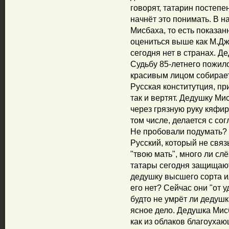
говорят, татарин постепе
начнёт это понимать. В н
Мисбаха, то есть показа
оцениться выше как М.Дж
сегодня нет в странах. 
Судьбу 85-летнего пожило
красивым лицом собирает
Русская конститутция, пр
так и вертят. Дедушку Ми
через грязную руку кяфир
том числе, делается с со
Не пробовали подумать? 
Русский, который не связ
"твою мать", много ли сл
татары сегодня защищают
дедушку высшего сорта ил
его нет? Сейчас они "от у
будто не умрёт ли дедушка
ясное дело. Дедушка Мисб
как из облаков благоуха