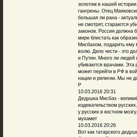
золотом в нашей истории.
гангрены. Отец Маяковско
большая ли рана - актуа
не смотрят, стараются уб
законов. Россия должна 
мире блистать как образ
Мисбахом, подарить ему м
волю. Дело чести - это 
и Путин. Много ли людей п
убиваются врачами. Эта 
может перейти в РФ в вой
нации и религии. Мы не 
Р
10.03.2016 20:31
Дедушка Мисбах - велики
издевательством русских
у русских в костном мозгу.
мухамет
10.03.2016 20:26
Вот как татарского дедушк