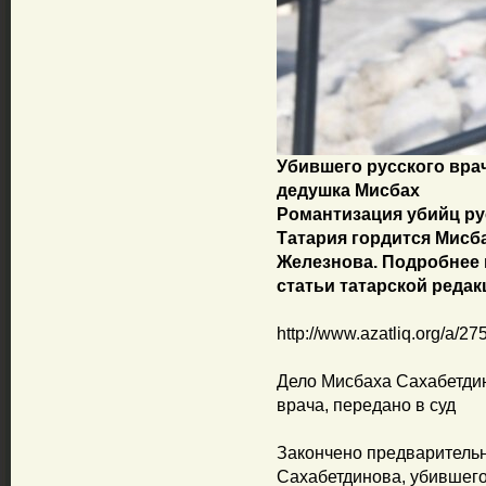
Убившего русского вра
дедушка Мисбах
Романтизация убийц рус
Татария гордится Мисб
Железнова. Подробнее в
статьи татарской реда
http://www.azatliq.org/a/2
Дело Мисбаха Сахабетди
врача, передано в суд
Закончено предваритель
Сахабетдинова, убившег