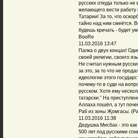
русских откуда только не 
желающего вести работу н
Татарии! За то, что оскор
тайно над ним смеётся. В
будешь кричать - будет у
BooRe
11.03.2016 13:47
Палка о двух концах! Од
своей религии, своего яз
Не считал нужным русский
за это, за то что не про
идеологии этого государст
почему-то в суде на вопр
русском. Хотя ему нескол
татарски." На преступлен
Аллаха пошёл, а тут поче
Раб из зоны Җомгасы. (Р
11.03.2016 11:38
Дедушка Мисбах - это как
500 лет под русскими сп