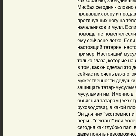
как кораблю, заблудившем
Мисбах сегодня - словно 
продавших веру и продав
протянувших ногу на тёпл
начальников и мулл. Если
помощь, не поменял если 
ему сейчасне легко. Если
настоящий татарин, наст
пример! Настоящий мусул
только глаза, которые на 
в том, как он сделал это 
сейчас не очень важно. э
мужественности дедушки 
защищать татар-мусульман
мусульман им. Именно в т
объяснил татарам (без ст
руководства), в какой пл
Он для них "экстремист и 
веры - "сектант" или боле
сегодня как глубоко пал,
даже понять невозможно. 