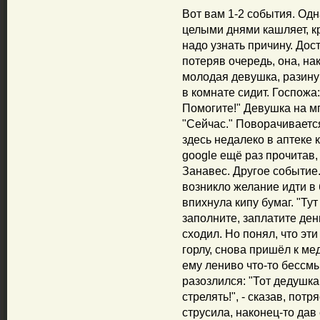
Вот вам 1-2 события. Одн
целыми днями кашляет, к
надо узнать причину. Дос
потеряв очередь, она, нак
молодая девушка, разинув
в комнате сидит. Госпожа:
Помогите!" Девушка на м
"Сейчас." Поворачивается 
здесь недалеко в аптеке 
google ещё раз прочитав,
Занавес. Другое событие.
возникло желание идти в 
впихнула кипу бумаг. "Тут
заполните, заплатите ден
сходил. Но понял, что эти
горлу, снова пришёл к м
ему лениво что-то бессм
разозлился: "Тот дедушка
стрелять!", - сказав, пот
струсила, наконец-то дав