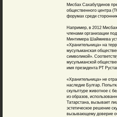
Мисбах Сахабутдинов пре
общественного центра (Т
форумах среди сторонни
Например, в 2012 Мисбах
членами организации по
Минтимера Шаймиева уст
«Хранительница» на терр
мусульманская обществен
символикой». Соответст
мусульманской обществен
имя президента РТ Руст
«Хранительница» не отра
наследие Булгар. Попытк
скульптуре животное с бе
из образов, использован
Татарстана, вызывает ли
эстетическое решение ск
вызывающему доверие об