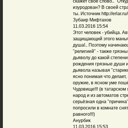
скажет своё слово.. "Отк
изуродован? В своей стр
ты. Источник http://erlar.r
Зубаир Мифтахов
11.03.2016 15:54
Этот человек - убийца. А
защищающий этого маньяк
душа!.. Поэтому начинаю
"религией" - также грязн
дьяволу до какой степени 
рождения грязные души или 
дьявола называя "старико
ясно понимая что делает,
оружие, в ясном уме пошё
Чудовище!!! (в татарском 
народ и из автоматов стр
серьёзная одна "причина" 
попросили в комнате снят
равного!!!)
Анурбик
11.03.2016 15:53