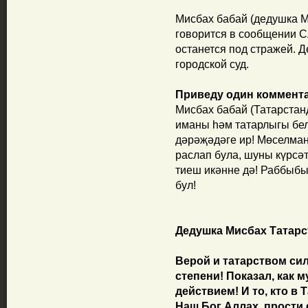
Мисбах бабай (дедушка М
говорится в сообщении С
останется под стражей. 
городской суд.
Приведу один комментар
Мисбах бабай (Татарстанд
иманы һәм татарлыгы бел
дәрәҗәдәге ир! Мөселман
раслап була, шуны күрсәт
тиеш икәнне дә! Раббыбы
бул!
Дедушка Мисбах Татарст
Верой и татарством си
степени! Показал, как 
действием! И то, кто в
Наш Бог Аллах, прости 