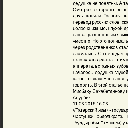
дедушке не понятны. А та
Смотря со стороны, вышл
друга поняли. Госпожа пе
перевод русских слов, ск
более книжные. Глухой де
слова, разговорным язык
уместно. Но это понимать
через родственников ста
сломались. Он передал п
голову, что делать с эти
аппарата, вставных зубов
началось. дедушка глухой
какое-то знакомое слово
говорить. В этой статье 
Мисбаху Сахабетдинову ис
Анурбик
11.03.2016 16:03
‪#‎Татарский‬ язык - госуд
Частушки Габдельфата/ На
"булдырабыз" (можем) у 