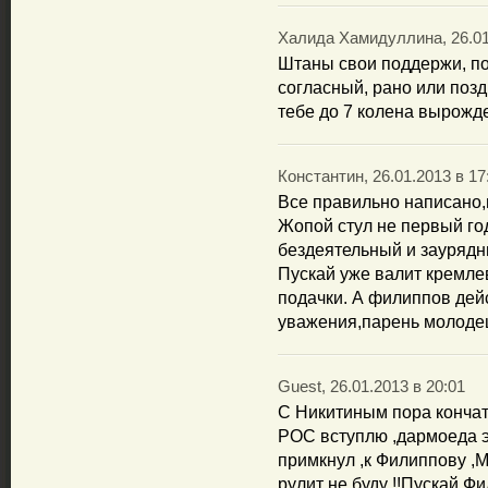
Халида Хамидуллина, 26.01
Штаны свои поддержи, по
согласный, рано или позд
тебе до 7 колена вырожд
Константин, 26.01.2013 в 17
Все правильно написано,п
Жопой стул не первый го
бездеятельный и заурядн
Пускай уже валит кремлев
подачки. А филиппов дей
уважения,парень молодец 
Guest, 26.01.2013 в 20:01
C Никитиным пора кончать
РОС вступлю ,дармоеда э
примкнул ,к Филиппову ,М
рулит не буду !!Пускай 