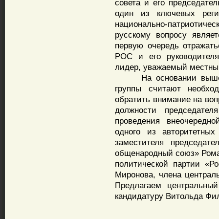
совета и его председател
один из ключевых реги
национально-патриотиче
русскому вопросу являе
первую очередь отражать
РОС и его руководителя
лидер, уважаемый местны
На основании вышеизл
группы считают необхо
обратить внимание на воп
должности председате
проведения внеочередн
одного из авторитетных
заместителя председате
общенародный союз» Рома
политической партии «Р
Миронова, члена централ
Предлагаем центральный
кандидатуру Витольда Фи