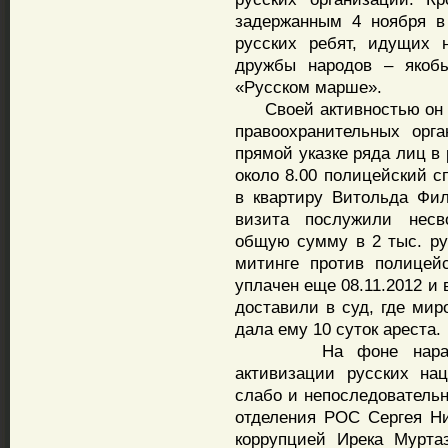
задержанным 4 ноября в
русских ребят, идущих 
дружбы народов – якобы
«Русском марше».
Своей активностью он пр
правоохранительных орг
прямой указке ряда лиц в 
около 8.00 полицейский с
в квартиру Витольда Фил
визита послужили нес
общую сумму в 2 тыс. ру
митинге против полицей
уплачен еще 08.11.2012 и
доставили в суд, где мир
дала ему 10 суток ареста.
На фоне нарастающ
активизации русских на
слабо и непоследовательн
отделения РОС Сергея Ни
коррупцией Ирека Мурта