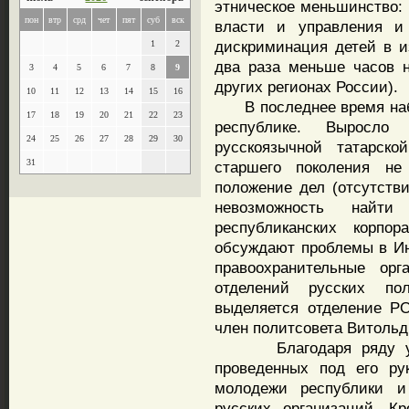
этническое меньшинство: 
пон
втр
срд
чет
пят
суб
вск
власти и управления и
дискриминация детей в и
1
2
два раза меньше часов н
3
4
5
6
7
8
9
других регионах России).
10
11
12
13
14
15
16
В последнее время набл
17
18
19
20
21
22
23
республике. Выросло
24
25
26
27
28
29
30
русскоязычной татарск
31
старшего поколения не
положение дел (отсутств
невозможность найт
республиканских корпо
обсуждают проблемы в Ин
правоохранительные орг
отделений русских по
выделяется отделение Р
член политсовета Витольд
Благодаря ряду успе
проведенных под его ру
молодежи республики и
русских организаций. К