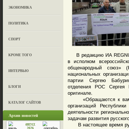
ЭКОНОМИКА
ПОЛИТИКА
СПОРТ
В редакцию ИА REGNUM
КРОМЕ ТОГО
в исполком всероссийск
общенародный союз» (
ИНТЕРВЬЮ
национальных организац
партии Сергею Бабурин
отделения РОС Сергея Н
БЛОГИ
оригинале.
«Обращаются к вам ру
КАТАЛОГ САЙТОВ
организаций Республики
деятельности региональн
Архив новостей
задачам развития русског
август
В настоящее время русс
2026