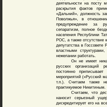
деятельности на посту 
раскрытия фактов прим
«Дальний», должность за
Поволжья», в отношени
предупреждение за р
сепаратизм, полное безд
населения Республики Тат
РОС, а также отсутствие 
депутатства в Госсовете Р
властными структурами,
нежелании работать.
Он не имеет никакого
русских организаций 
постоянно приписывает
мероприятий («Русский ма
т.п.). Считаем также н
практикуемое Никитиным.
Считаем, что деструк
наносит серьезный уще
дискредитирует его на вс