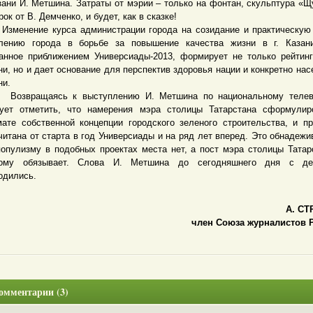
азани И. Метшина. Затраты от мэрии – только на фонтан, скульптура «Щ
ок от В. Демченко, и будет, как в сказке!
нение курса администрации города на созидание и практическую
лению города в борьбе за повышение качества жизни в г. Казани
анное приближением Универсиады-2013, формирует не только рейтинг
ни, но и дает основание для перспектив здоровья нации и конкретно насе
ни.
вращаясь к выступлению И. Метшина по национальному телев
ует отметить, что намерения мэра столицы Татарстана сформулир
ате собственной концепции городского зеленого строительства, и п
читана от старта в год Универсиады и на ряд лет вперед. Это обнадежив
популизму в подобных проектах места нет, а пост мэра столицы Татар
гому обязывает. Слова И. Метшина до сегодняшнего дня с д
одились.
А. СТ
член Cоюза журналистов 
омментарии (3)