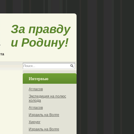
За правду
и Родину!
ета
Интервью
Атласов
Экспедиция на полюс
холода
Атласов
Израиль на Волге
Хирург
Израиль на Волге