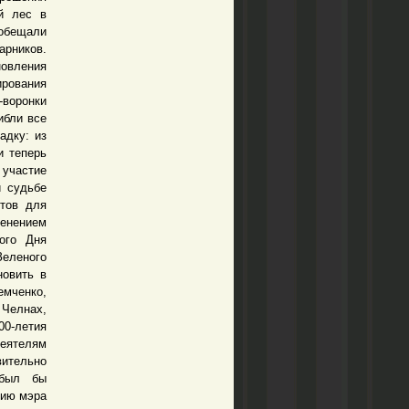
й лес в
ообещали
арников.
новления
ирования
-воронки
ибли все
адку: из
и теперь
 участие
й судьбе
отов для
енением
кого Дня
Зеленого
новить в
емченко,
 Челнах,
00-летия
еятелям
вительно
 был бы
нию мэра