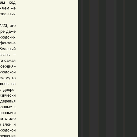
сам ход
В чем же
твенных
/23, его
оре даже
ородских
 фонтана
«Зеленый
азань –
та самая
усердия»
родской
очему-то
вьев на
о дворе,
зически
деревья
ванные к
доровыми
ем стало
о злой и
ородской
решения