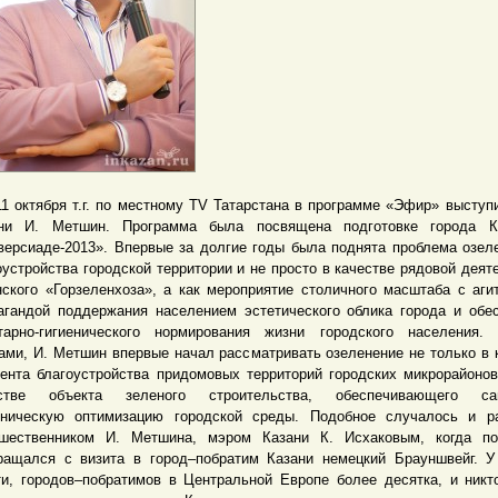
ктября т.г. по местному TV Татарстана в программе «Эфир» выступи
ни И. Метшин. Программа была посвящена подготовке города К
версиаде-2013». Впервые за долгие годы была поднята проблема озел
оустройства городской территории и не просто в качестве рядовой деят
нского «Горзеленхоза», а как мероприятие столичного масштаба с аги
агандой поддержания населением эстетического облика города и обе
тарно-гигиенического нормирования жизни городского населения.
ами, И. Метшин впервые начал рассматривать озеленение не только в 
ента благоустройства придомовых территорий городских микрорайонов
естве объекта зеленого строительства, обеспечивающего сан
еническую оптимизацию городской среды. Подобное случалось и р
шественником И. Метшина, мэром Казани К. Исхаковым, когда по
ращался с визита в город–побратим Казани немецкий Брауншвейг. У
ти, городов–побратимов в Центральной Европе более десятка, и никт