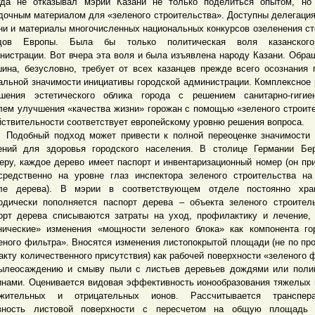
гда не отказывал мэрии Казани не только поделиться опытом, но
дочным материалом для «зеленого строительства». Доступны делегаци
ни и материалы многочисленных национальных конкурсов озеленения с
одов Европы. Была бы только политическая воля казанског
нистрации. Вот вчера эта воля и была изъявлена народу Казани. Обра
ина, безусловно, требует от всех казанцев прежде всего осознания 
альной значимости инициативы городской администрации. Комплексное
шения эстетического облика города с решением санитарно-гигиен
лем улучшения «качества жизни» горожан с помощью «зеленого строит
йствительности соответствует европейскому уровню решения вопроса.
бный подход может привести к полной переоценке значимости 
ений для здоровья городского населения. В столице Германии Бе
еру, каждое дерево имеет паспорт и инвентаризационный номер (он пр
средственно на уровне глаз инспектора зеленого строительства н
ле дерева). В мэрии в соответствующем отделе постоянно хра
одически пополняется паспорт дерева – объекта зеленого строител
орт дерева списываются затраты на уход, профилактику и лечение,
нические» изменения «мощности зеленого блока» как компонента го
еного фильтра». Вносятся изменения листопокрытой площади (не по про
акту количественного присутствия) как рабочей поверхности «зеленого 
ылеосаждению и смыву пыли с листьев деревьев дождями или поли
нами. Оценивается видовая эффективность ионообразования тяжелых 
ожительных и отрицательных ионов. Рассчитывается транспера
вность листовой поверхности с пересчетом на общую площадь 