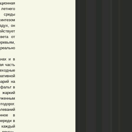
ационная
 летнего
й среды
синтезом
здух, он
ействует
света от
еревьям,
 реально
нах и в
ая часть
шеходные
ративной
варий на
сфальт в
В жаркий
руженным
тодорог.
олеваний
енное в
череди в
 каждый
другу»,