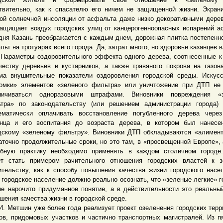
твительно, как к спасателю его ничем не защищенной жизни. Экран
ой солнечной инсоляции от асфальта даже низко декоративными дере
защищает воздух городских улиц от канцерогенноопасных испарений а
дня Казань преображается с каждым днем, дорожная плитка постепенн
льт на тротуарах всего города. Да, затрат много, но здоровье казанцев 
метры оздоровительного эффекта одного дерева, соотнесенные к
честву деревьев и кустарников, а также травяного покрова на газон
ма внушительные показатели оздоровления городской среды. Искус
омки» элементов «зеленого фильтра» или уничтожение при ДТП не
ничиваться одноразовыми штрафами. Виновники повреждения «з
тра» по законодательству (или решением администрации города) 
ематически оплачивать восстановление погубленного дерева чере
нца и его воспитания до возраста дерева, в котором был нанесе
дскому «зеленому фильтру». Виновники ДТП обкладываются «алимен
аточно продолжительные сроки, но это там, в «просвещенной Европе», 
бную практику необходимо применять в каждом столичном городе.
т стать примером рачительного отношения городских властей к з
ительству, как к способу повышения качества жизни городского насе
 городское население должно реально осознать, что «зеленые легкие» г
не нарочито придуманное понятие, а в действительности это реальны
шения качества жизни в городской среде.
етшин уже более года реализует проект озеленения городских терр
ов, придомовых участков и частично транспортных магистралей. Из п