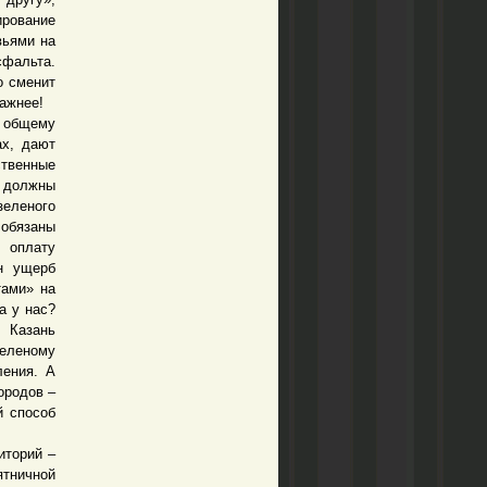
ирование
вьями на
сфальта.
о сменит
важнее!
 общему
ах, дают
ственные
 должны
еленого
обязаны
з оплату
н ущерб
тами» на
а у нас?
 Казань
еленому
ления. А
ородов –
й способ
иторий –
ятничной