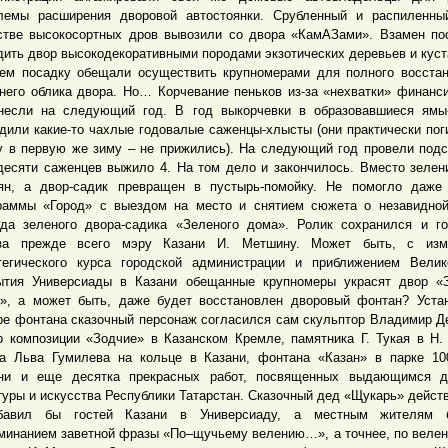
лемы расширения дворовой автостоянки. Срубленный и распиленны
стве высокосортных дров вывозили со двора «КамАЗами». Взамен п
дить двор высокодекоративными породами экзотических деревьев и куст
ем посадку обещали осуществить крупномерами для полного восста
него облика двора. Но… Корчевание пеньков из-за «нехватки» финанс
несли на следующий год. В год выкорчевки в образовавшиеся ямы
дили какие-то чахлые годовалые саженцы-хлысты (они практически пог
у в первую же зиму – не прижились). На следующий год провели подс
десяти саженцев выжило 4. На том дело и закончилось. Вместо зелен
ян, а двор-садик превращен в пустырь-помойку. Не помогло даже
раммы «Город» с выездом на место и снятием сюжета о незавидно
гда зеленого двора-садика «Зеленого дома». Ролик сохранился и г
аза прежде всего мэру Казани И. Метшину. Может быть, с изм
тегического курса городской администрации и приближением Вели
ытия Универсиады в Казани обещанные крупномеры украсят двор «
», а может быть, даже будет восстановлен дворовый фонтан? Уста
ре фонтана сказочный персонаж согласился сам скульптор Владимир Д
р композиции «Зодчие» в Казанском Кремле, памятника Г. Тукая в Н.
а Льва Гумилева на кольце в Казани, фонтана «Казан» в парке 10
ни и еще десятка прекрасных работ, посвященных выдающимся д
туры и искусства Республики Татарстан. Сказочный дед «Щукарь» дейст
абавил бы гостей Казани в Универсиаду, а местным жителям
минанием заветной фразы «По–щучьему велению…», а точнее, по веле