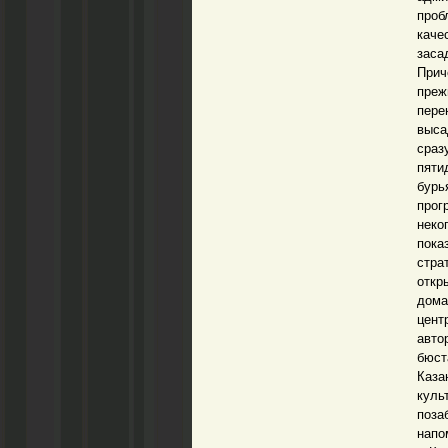
проб
каче
заса
Прич
преж
пере
выса
сраз
пяти
бурь
прог
неко
пок
стра
откр
дома
цент
авто
бюст
Каза
куль
поз
напо