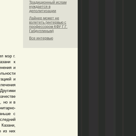
Традиционный ислам
нуждается в
деполитизации
Лайнер может не
взлететь (интервью с
профессором КФУ Г.Г.
Габдуллиным)
Все интервью
л мэр г.
азани к
енения и
ельности
тацией и
спечения
 Другими
качестве
, но и в
итарно-
аньше с
следний
 Казани,
о из них