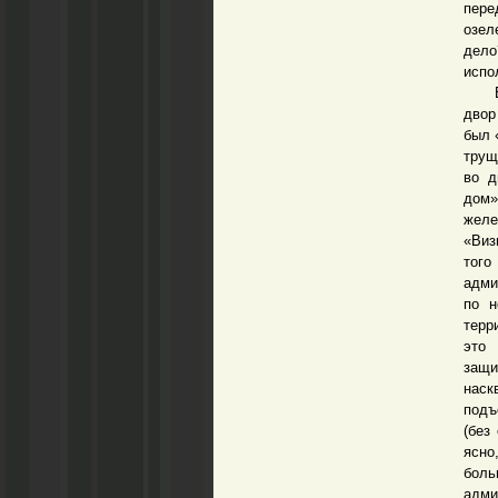
пер
озел
дел
испо
Вот 
двор
был 
трущ
во д
дом
желе
«Виз
того
адми
по н
терр
это
защи
наск
подъ
(без
ясно
боль
адм