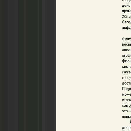
дейс
прям
2/3 
Сего
асфа
Пара
коли
весь
«пол
огра
филь
сист
саже
горо
дост
Подо
може
стро
само
это 
повы
И. М
двор