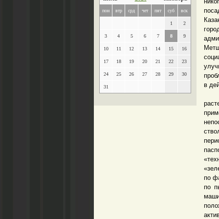
нико
поса
пон
втр
срд
чет
пят
суб
вск
Каза
1
2
гор
3
4
5
6
7
8
9
адми
Метш
10
11
12
13
14
15
16
соци
17
18
19
20
21
22
23
улуч
24
25
26
27
28
29
30
проб
в де
31
Подо
раст
прим
непо
ство
пери
пасп
«тех
«зел
по ф
по п
маши
пол
акти