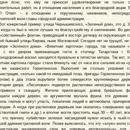
едачи ясно, что ему не приносит удовлетворения не только 
енительных работ, но и отношение населения к его благородной акции. 
о? Ответ – в отношении к порученному чиновников, непосредс
лнителей воли главы городской администрации.
конкретный пример: улица Чернышевского, «Зеленый дом», это д. 24
 когда-то был в числе лучших по благоустройству и озеленению. Во дв
«собственный» фонтан, приводящий в восторг детвору из окружающих г
об бывшей улицы Кирова, ныне Московской. Сегодня нет ни трущоб, ни
воре «Зеленого дома». «Визитная карточка» города, так называли 
» с его двором приезжающие гости в столицу Татарстана г. К
знодорожный вокзал находится буквально в пятистах метрах. Так вот, э
итная карточка города» стала блекнуть час от часа все сильнее из-за «
 же казанского Горзеленхоза. Выполняя не столько указания го
нистрации, сколько какой-то неведомый план, бригады Горзеленхоза (п
очам) в два этапа вырубили более семидесяти крупномерных дере
итории двора. «Лесоповал» подвергли распиловке непосредственно в
 привело к скандалу. Жители прилегающих домов буквально фи
щали каждое дерево, но аргументом звучала фраза: эти древние 
возь гнилые и могут упасть, покалечив людей и автомобили, припарко
ездам. А когда при распиловке деревьев они оказались совершенно з
 стволовой гнили и др.) и вполне могли простоять еще 30 – 40 лет, вс
, что причину «убийства» зеленых насаждений нужно искать в чьей-т
шой административной воле. Позже выяснилось, что эту «злую» волю г
инистрации ангажировали свои же домовые автовладельцы для 