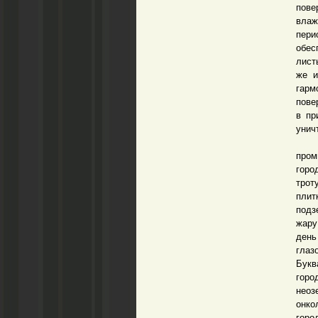
пове
влаж
пер
обес
лист
же и
гарм
пове
в пр
унич
Евр
пром
горо
трот
плит
подз
жару
день
глаз
Букв
гор
неоз
онко
гор