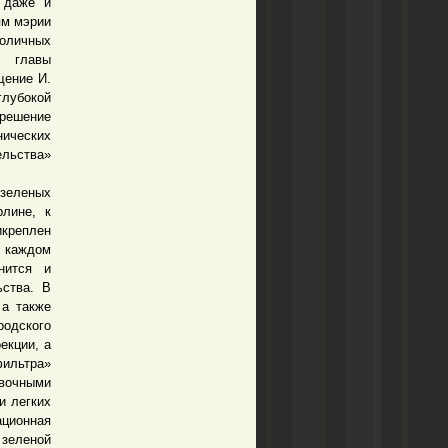
 даже и
ям мэрии
толичных
о главы
щение И.
глубокой
 решение
ических
ельства»
зеленых
рлине, к
икреплен
а каждом
нится и
ьства. В
 а также
родского
екции, а
фильтра»
вочными
и легких
ционная
зеленой