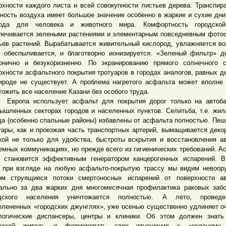
рхности каждого листа и всей совокупности листьев дерева. Транспир
ность воздуха имеет большое значение особенно в жаркие и сухие дни
иода для человека и животного мира. Комфортность городско
печивается зелеными растениями и элементарным повседневным фото
ьев растений. Вырабатывается живительный кислород, увлажняется во
 обеспыливается, и благотворно ионизируется. «Зеленый фильтр» д
онично и безукоризненно. По экранированию прямого солнечного 
рхности асфальтного покрытия тротуаров в городах аналогов, равных д
ироде не существует. А проблема нагретого асфальта может вполне
тожить все население Казани без особого труда.
опа использует асфальт для покрытия дорог только на автоба
ышленных секторах городов и населенных пунктов. Селитьба, т.е. жил
да (особенно спальные районы) избавлены от асфальта полностью. Пе
уары, как и проезжая часть транспортных артерий, вымащивается деко
кой не только для удобства, быстроты вскрытия и восстановления а
емных коммуникациях, но прежде всего из гигиенических требований. А
 становится эффективным генератором канцерогенных испарений. 
 при взгляде на любую асфальто-покрытую трассу мы видим невоо
ом струящиеся потоки смертоносных испарений от поверхности ав
ально за два жарких дня многомесячная профилактика раковых заб
одского населения уничтожается полностью. А лето, провед
елененных «городских джунглях», уже осенью существенно удлиняет о
логические диспансеры, центры и клиники. Об этом должен знать
одской житель и формировать свое отношение к «зеленому 