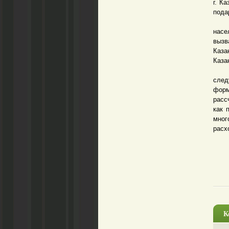
г. К
подар
Изме
насе
вызв
Каза
Каза
Воз
след
форм
расс
как 
мно
расх
К