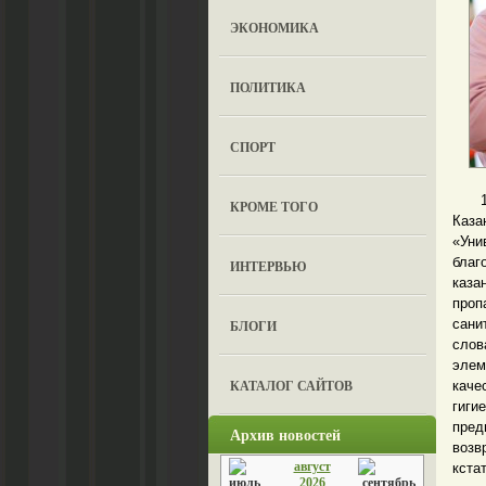
ЭКОНОМИКА
ПОЛИТИКА
СПОРТ
11 о
КРОМЕ ТОГО
Каза
«Уни
благ
ИНТЕРВЬЮ
каза
проп
сани
БЛОГИ
слов
элем
КАТАЛОГ САЙТОВ
кач
гиги
пред
Архив новостей
возв
август
кста
2026