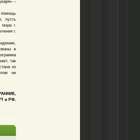
укаря» –
 помощь
, пусть
 мэра г.
ления г.
идению,
ованы в
рограмма
ает, так
стана ко
елом не
РАННИК,
РТ и РФ.