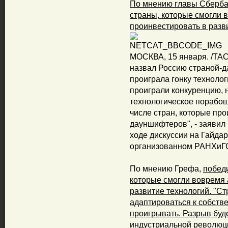
По мнению главы Сбербан
страны, которые смогли 
проинвестировать в разв
МОСКВА, 15 января. /ТАС
назвал Россию страной-д
проиграла гонку техноло
проиграли конкуренцию, н
технологическое порабоще
числе стран, которые про
дауншифтеров", - заявил 
ходе дискуссии на Гайда
организованном РАНХиГС
По мнению Грефа,
побед
которые смогли вовремя 
развитие технологий. "Ст
адаптироваться к собстве
проигрывать. Разрыв буд
индустриальной революц