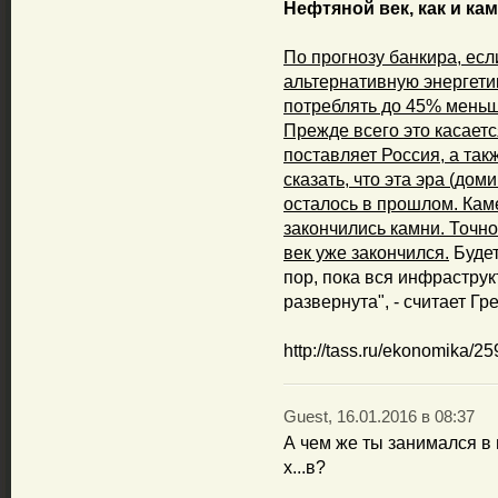
Нефтяной век, как и ка
По прогнозу банкира, есл
альтернативную энергетик
потреблять до 45% меньш
Прежде всего это касаетс
поставляет Россия, а так
сказать, что эта эра (до
осталось в прошлом. Каме
закончились камни. Точно
век уже закончился.
Будет
пор, пока вся инфрастру
развернута", - считает Гр
http://tass.ru/ekonomika/2
Guest, 16.01.2016 в 08:37
А чем же ты занимался в 
х...в?