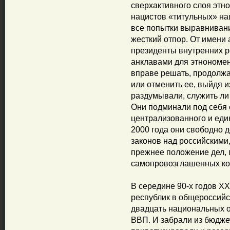
сверхактивного слоя этн
нацистов «титульных» на
все попытки выравнивани
жесткий отпор. От имени
президенты внутренних р
анклавами для этнономен
вправе решать, продолжа
или отменить ее, выйдя 
раздумывали, служить ли
Они подминали под себя с
централизованного и еди
2000 года они свободно 
законов над российскими
прежнее положение дел, 
самопровозглашенных ко
В середине 90-х годов ХХ
республик в общероссийс
двадцать национальных о
ВВП. И забрали из бюджет