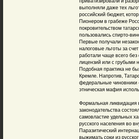
приватизировали и разор
выполняли даже тех льго
российский бюджет, кот
Пионером в грабеже Рос
покровительством татарс
пользовались спирто-вин
Первые получали незакон
налоговые льготы за счет
работали чаще всего бе
лицензий или с грубыми 
Подобная практика не бы
Кремле. Напротив, Татарс
федеральные чиновники 
этническая мафия исполь
Формальная ликвидация
законодательства состоял
самовластие удельных ха
русского населения во в
Паразитический интерна
выжимать соки из русско