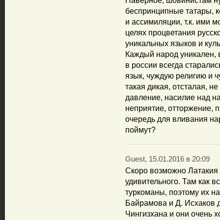
Наверное, шовинистам н
беспринципные татары, к
и ассимиляции, т.к. ими 
целях процветания русск
уникальных языков и куль
Каждый народ уникален, в
в россии всегда старалис
язык, чуждую религию и ч
такая дикая, отсталая, н
давление, насилие над н
неприятие, отторжение, п
очередь для вливания нар
поймут?
Guest, 15.01.2016 в 20:09
Скоро возможно Латакия 
удивительного. Там как в
туркоманы, поэтому их на
Байрамова и Д. Исхаков д
Чингизхана и они очень х