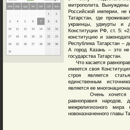
митрополита. Вынуждены
пон
втр
срд
чет
пят
суб
вск
Российской империи, не в
1
2
Татарстан, где проживаю
3
4
5
6
7
8
9
украинцы, удмурты и 
10
11
12
13
14
15
16
Конституции РФ, ст. 5: «
конституцию и законодате
17
18
19
20
21
22
23
Республика Татарстан – д
24
25
26
27
28
29
30
А город Казань – это не
31
государства Татарстан.
Что касается равноправия
имеется своя Конституция
строя является стать
единственным источник
является ее многонациона
Очень хочется вери
равноправия народов, д
межрелигиозного мира
новоназначенного главы Т