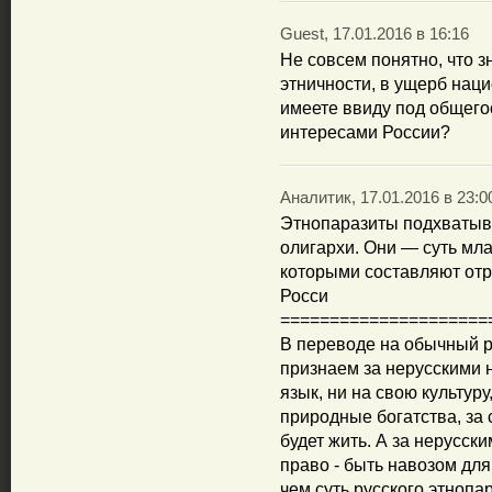
Guest, 17.01.2016 в 16:16
Не совсем понятно, что з
этничности, в ущерб нац
имеете ввиду под общег
интересами России?
Аналитик, 17.01.2016 в 23:0
Этнопаразиты подхватыва
олигархи. Они — суть мл
которыми составляют отр
Росси
=====================
В переводе на обычный ру
признаем за нерусскими 
язык, ни на свою культуру
природные богатства, за 
будет жить. А за нерусс
право - быть навозом для
чем суть русского этноп