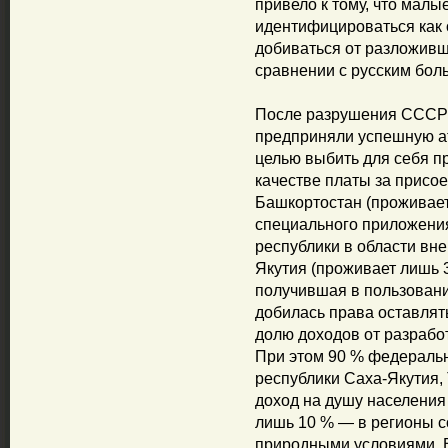
привело к тому, что мал
идентифицироваться как 
добиваться от разложивш
сравнении с русским бол
После разрушения СССР 
предприняли успешную ат
целью выбить для себя п
качестве платы за присо
Башкортостан (проживает
специального приложени
республики в области вн
Якутия (проживает лишь 3
получившая в пользован
добилась права оставлят
долю доходов от разрабо
При этом 90 % федераль
республики Саха-Якутия, 
доход на душу населения
лишь 10 % — в регионы 
природными условиями. В