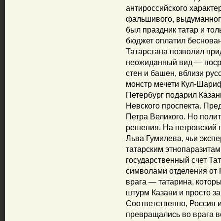
антироссийского характе
фальшивого, выдуманного
был праздник татар и тол
бюджет оплатил беснован
Татарстана позволил пр
неожиданный вид — поср
стен и башен, вблизи ру
монстр мечети Кул-Шариф
Петербург подарил Каза
Невского проспекта. Пред
Петра Великого. Но поли
решения. На петровский 
Льва Гумилева, чьи эксп
татарским этнопаразитам
государственный счет Та
символами отделения от 
врага — татарина, которы
штурм Казани и просто за 
Соответственно, Россия 
превращались во врага вс