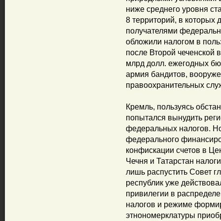
ниже среднего уровня ст
8 территорий, в которых
получателями федеральны
обложили налогом в поль
после Второй чеченской 
млрд долл. ежегодных бю
армия бандитов, вооруж
правоохранительных слу
Кремль, пользуясь обстан
попытался вынудить реги
федеральных налогов. Н
федерального финансиро
конфискации счетов в Цен
Чечня и Татарстан налоги
лишь распустить Совет гла
республик уже действова
привилегии в распредел
налогов и режиме формир
этнономерклатуры приобр