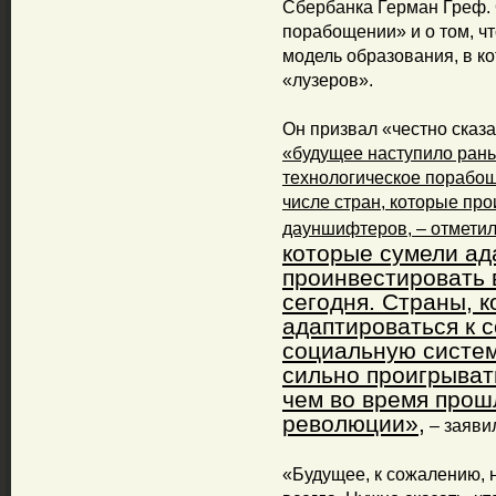
Сбербанка Герман Греф. 
порабощении» и о том, ч
модель образования, в ко
«лузеров».
Он призвал «честно сказа
«будущее наступило рань
технологическое порабоще
числе стран, которые про
дауншифтеров, – отметил
которые сумели ад
проинвестировать 
сегодня. Страны, к
адаптироваться к 
социальную систему
сильно проигрыват
чем во время прош
революции»,
– заяви
«Будущее, к сожалению, н