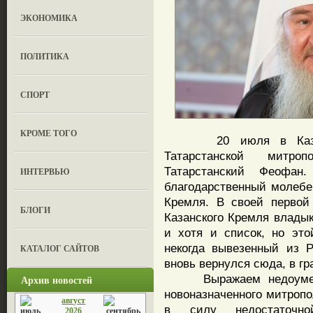
ЭКОНОМИКА
ПОЛИТИКА
СПОРТ
КРОМЕ ТОГО
20 июля в Казань п
Татарстанской митр
Татарстанский Феофан
ИНТЕРВЬЮ
благодарственный молебе
Кремля. В своей первой
БЛОГИ
Казанского Кремля владык
и хотя и список, но эт
некогда вывезенный из 
КАТАЛОГ САЙТОВ
вновь вернулся сюда, в гр
Выражаем недоумение
Архив новостей
новоназначенного митропо
август
в силу недостаточно
2026