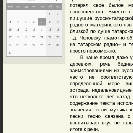
потерял свое былое мо
пон
втр
срд
чет
пят
суб
вск
совершенства. Вместе с
1
2
пишущие русско-татарско
3
4
5
6
7
8
9
родного материнского язы
10
11
12
13
14
15
16
близкой по душе татарско
т.д. Человеку, грамотно 
17
18
19
20
21
22
23
на татарском радио– и т
24
25
26
27
28
29
30
просто невозможно.
31
В наше время даже у м
деревнях, речь бедн
заимствованиями из русск
часто не соответству
определенной мере вин
эстрада, недальновидные 
что несколько лет назад
содержание текста испол
значения, если музыка к
песни тесно связана с
воспитывает вкус не толь
итоге к речи.