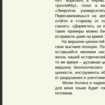
«ул. Борьбы») в Кировс
троллейбус, голос в м
«Энергетик университет
Пересаживаешься на авт
отойти в сторонку от п
сказать: «Держитесь за 
такие примеры можно бе
исправили даже на время
На вершине ценностей ес
свои высокие позиции. По
оставшийся великим на
жизнь нашей исторической
то же время – духовная ц
вершину биологического
ценности, инструменты о
от разрушения и уничтоже
Молю Аллаха и надеюсь 
для меня языке будет г
потомков.