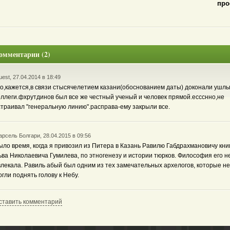
про
омментарии (2)
est, 27.04.2014 в 18:49
го,кажется,в связи стысячелетием казани(обоснованием даты) доконали ушл
оллеги.фхрутдинов был все же честный ученый и человек прямой.ессснно,не
страивал "генеральную линию".расправа-ему закрыли все.
рсель Болгари, 28.04.2015 в 09:56
ыло время, когда я привозил из Питера в Казань Равилю Габдрахмановичу кни
ьва Николаевича Гумилева, по этногенезу и истории тюрков. Философия его н
влекала. Равиль абый был одним из тех замечательных архелогов, которые не
огли поднять голову к Небу.
ставить комментарий