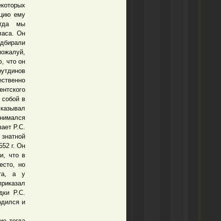
екоторых
ацию ему
огда мы
ласа. Он
дбирали
пожалуй,
, что он
рутдинов
ственно
ентского
 собой в
сказывал
анимался
ает Р.С.
 знатной
52 г. Он
и, что в
есто, но
та, а у
риказал
дки Р.С.
одился и
е тогда