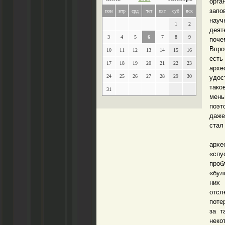
орга
запо
пон
втр
срд
чет
пят
суб
вск
науч
1
2
деят
3
4
5
6
7
8
9
поче
Впро
10
11
12
13
14
15
16
есть
17
18
19
20
21
22
23
архе
24
25
26
27
28
29
30
удос
тако
31
мень
поэт
даже
стал
Мои
архе
«спу
проб
«бул
них
отсл
поте
за т
нек