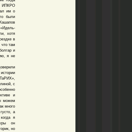
й ИПКРО
зал им о
его были
 Кашапов
 «Идель-
ли, хотя
оездке в
 что там
болгар и
ию, я не
оверили
 истории
ТаРИХ»,
линой, с
особенно
ективе и
мы можем
ак много
густо, а
когда я
туры он
орик, но