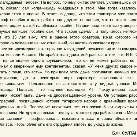
благодарный человек. На вопрос, почему он так считает, уклонившись от
та, сказал: сам когда-нибудь убедишься в этом. Мне тогда казалось
мерно строг в оценке. В ответ на довод, что этим соавтором уже подг
граф пособия и идет работа над другим, он заявил, что не хочет вид
лию рядом с этой на обложке пособия. На мои неоднократные уговоры 
лучше напишет пособие сам. Что вскоре сделал, и получилось неплох
и что 15 лет вижу, что в оценке этого соавтора, из-за которого н
торое охлаждение наших отношений, он частично оказался прав.
е же чрезмерная категоричность суждений, неумение идти на компро
ом мешали Равилю. Не срабатывал даже мой рассказ о том, что И.В. 
т на сетования одного функционера, что он не может работать по 
инам с вверенным ему контингентом, сказал: «У меня других кадров н
тать с теми, кто есть». Но при всем этом даже противники научных взг
рутдинова, да и некоторых черт характера признавали его 
ессионализм. Пользовался он авторитетом и у видных ученых М
нграда. Полагаю, что научное наследие Р.Г. Фахрутдинова засл
ения, может быть, даже на диссертационном уровне. Он успешно раб
графией, посвященной истории татарского народа с древнейших вре
дняшних дней. Последние несколько лет его жизни были омрачены
леванием. Но дружная семья – супруга, многие годы работавшая в Мино
ое сыновей – профессионалы высокого класса в своих областях з
ла все, чтобы облегчить его страдания вплоть до ухода из жизни.
Б.Ф. СУЛТАН