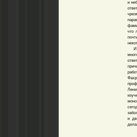
и не
отве
чрез
пара
фами
что 
почт
неко
И вс
мног
отве
прич
рабо
Фах
проф
Лени
изуч
моно
сего
забо
и дв
дела