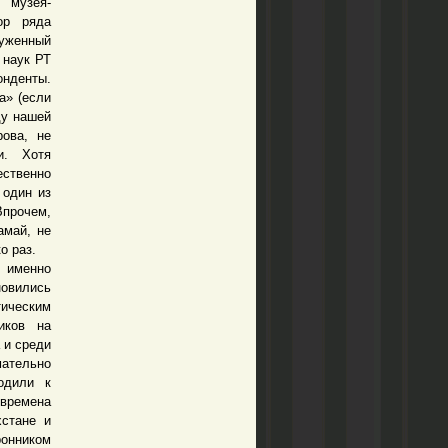
 музея-
ор ряда
уженный
 наук РТ
онденты.
а» (если
ду нашей
рова, не
и. Хотя
ственно
 один из
Впрочем,
амай, не
о раз.
 именно
новились
ическим
иков на
 и среди
ательно
водили к
 времена
хстане и
нником