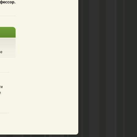
фессор.
ые
ги
е