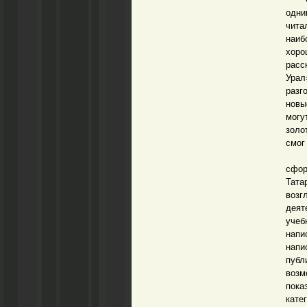
одни
чита
наиб
хоро
расс
Урал
разг
новы
могу
золо
смог
Вск
сфор
Тат
возг
деят
учеб
напи
напи
публ
возм
пок
кате