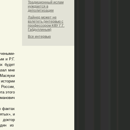
Традиционный ислам
нуждается в
деполитизации
Лайнер может не
взлететь (интервью с
профессором КФУ Г.Г.
Габдуллиным)
Все интервью
чеными-
м и Р.Г.
ях будет
азал мне
 Масяуки
истории
 России,
та этого
хманович
я фактах
ятых», и
 доктор
один из