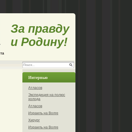
За правду
и Родину!
ета
Интервью
Атласов
Экспедиция на полюс
холода
Атласов
Израиль на Волге
Хирург
Израиль на Волге