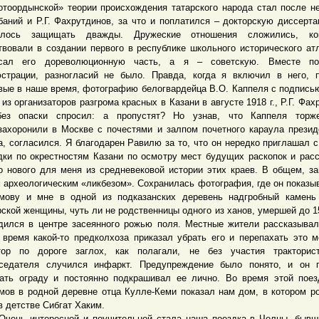
отоордынской» теории происхождения татарского народа стал после н
баний и Р.Г. Фахрутдинов, за что и поплатился – докторскую диссерт
шлось защищать дважды. Дружеские отношения сложились, к
твовали в создании первого в республике школьного исторического ат
исал его дореволюционную часть, а я – советскую. Вместе по
страции, разногласий не было. Правда, когда я включил в него, 
вые в наше время, фотографию белогвардейца В.О. Каппеля с подписью
 из организаторов разгрома красных в Казани в августе 1918 г., Р.Г. Фах
ез опаски спросил: а пропустят? Но узнав, что Каппеля торже
захоронили в Москве с почестями и залпом почетного караула презид
а, согласился. Я благодарен Равилю за то, что он нередко приглашал с
дки по окрестностям Казани по осмотру мест будущих раскопок и рас
о нового для меня из средневековой истории этих краев. В общем, з
 археологическим «ликбезом». Сохранилась фотография, где он показыв
мову и мне в одной из подказанских деревень надгробный камень
рской женщины, чуть ли не родственницы одного из ханов, умершей до 15
дился в центре засеянного рожью поля. Местные жители рассказывал
 время какой-то предколхоза приказал убрать его и перепахать это м
тор по дороге заглох, как полагали, не без участия тракторис
седателя случился инфаркт. Предупреждение было понято, и он п
ать ограду и постоянно подкрашивал ее лично. Во время этой поез
мов в родной деревне отца Кулле-Кеми показал нам дом, в котором р
в детстве Сибгат Хаким.
ь интересной и поучительной стала наша поездка в Челны, бывши