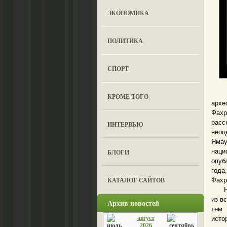
ЭКОНОМИКА
ПОЛИТИКА
СПОРТ
Мне
КРОМЕ ТОГО
архе
Фахр
расс
ИНТЕРВЬЮ
неоц
Ямау
наци
БЛОГИ
опуб
года
КАТАЛОГ САЙТОВ
Фахр
Напи
из в
Архив новостей
тем 
август
исто
2026