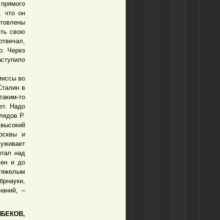
 прямого
, что он
отовлены
еть свою
отвечал,
о. Через
аступило
миссы во
Сталин в
таким-то
ет. Надо
лядов Р.
высокий
осквы и
уживает
отал над
мен и до
 тяжелым
брнауки,
наний, –
БЕКОВ,