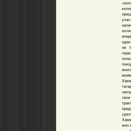
«зол
коле
при
учас
нап
иллю
впер
один
не б
пере
полк
поез
мног
моим
Хаки
тата
нахо
свое
трак
пред
сдел
Хаки
жил 
Очен