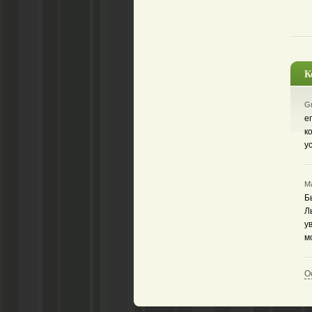
К
Gu
е
к
у
Ма
Б
Л
у
м
О