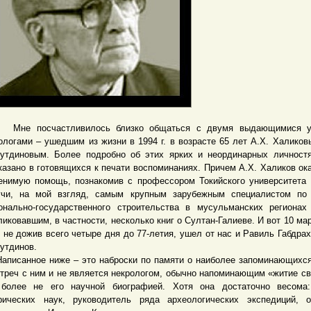
 посчастливилось близко общаться с двумя выдающимися у
ологами – ушедшим из жизни в 1994 г. в возрасте 65 лет А.Х. Халиковы
утдиновым. Более подробно об этих ярких и неординарных личност
казано в готовящихся к печати воспоминаниях. Причем А.Х. Халиков ок
енимую помощь, познакомив с профессором Токийского университета
чи, на мой взгляд, самым крупным зарубежным специалистом по 
онально-государственного строительства в мусульманских регионах
ликовавшим, в частности, несколько книг о Султан-Галиеве. И вот 10 мар
, не дожив всего четыре дня до 77-летия, ушел от нас и Равиль Габдра
утдинов.
санное ниже – это наброски по памяти о наиболее запоминающихс
стреч с ним и не является некрологом, обычно напоминающим «житие св
более не его научной биографией. Хотя она достаточно весома:
рических наук, руководитель ряда археологических экспедиций, 