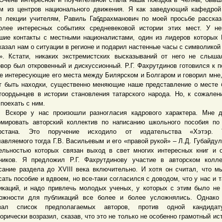
м из центров национального движения. Я как заведующий кафедро
л лекции учителям, Равиль Габдрахманович по моей просьбе расска
олее интересных событиях средневековой истории этих мест. У н
шие контакты с местными националистами, один из лидеров которых
казал нам о ситуации в регионе и подарил настенные часы с символикой
». Кстати, никаких экстремистских высказываний от него не слыша
овор был откровенный и дискуссионный. Р.Г. Фахрутдинов готовился к п
е интересующие его места между Билярском и Болгаром и говорил мне,
т быть находки, существенно меняющие наше представление о месте 
тоордынцев в истории становления татарского народа. Но, к сожален
 поехать с ним.
оре у нас произошли разногласия кадрового характера. Мне д
мировать авторский коллектив по написанию школьного пособия по
арстана. Это поручение исходило от издательства «Хэтэр. 
лавляемого тогда Г.В. Васильевым и его «правой рукой» – Л.Д. Губайдул
ельностью которых связан выход в свет многих интересных книг и 
ников. Я предложил Р.Г. Фахрутдинову участие в авторском колл
сание раздела до XVIII века включительно. И хотя он считал, что 
сать пособие и вдвоем, но все-таки согласился с доводом, что у нас и т
икаций, и надо привлечь молодых ученых, у которых с этим было не 
ожности для публикаций все более и более усложнялись. Однако 
азал список предполагаемых авторов, против одной кандида
горически возразил, сказав, что это не только не особенно грамотный ист