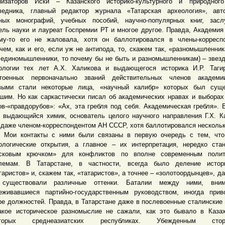
низаторов Иски – Казанского историко-культурного и природного
ведника, главный редактор журнала «Татарская археология», авт
ных монографий, учебных пособий, научно-популярных книг, засл
ель науки и лауреат Госпремии РТ и многое другое. Правда, Академия
му-то его не жаловала, хотя он баллотировался в члены-корресп
чем, как и его, если уж не антипода, то, скажем так, «разномышленник
 единомышленники, то почему бы не быть и разномышленникам) – звез
ологии тех лет А.Х. Халикова и выдающегося историка И.Р. Таги
тоенных первоначально званий действительных членов академи
выми стали некоторые лица, «научный калибр» которых был суще
шим. Но как саркастически писал об академических нравах и выборах
ов-«правдорубов»: «Ах, эта гребля под себя. Академическая гребля». 
 выдающийся химик, основатель целого научного направления Г.Х. К
 даже членом-корреспондентом АН СССР, хотя баллотировался нескольк
 контакты с ними были связаны в первую очередь с тем, что
ологические открытия, а главное – их интерпретация, нередко ста
сковым крючком» для конфликтов по вполне современным полит
лемам. В Татарстане, в частности, всегда было деление истор
гаристов» и, скажем так, «татаристов», а точнее – «золотоордынцев», да
 существовали различные оттенки. Баталии между ними, вним
еживавшиеся партийно-государственным руководством, иногда при
ре должностей. Правда, в Татарстане даже в послевоенные сталинские
акое историческое разномыслие не сажали, как это бывало в Каза
оторых среднеазиатских республиках. Убежденным сторо