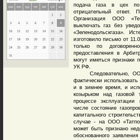
подача газа в цех по
пон
втр
срд
чет
пят
суб
вск
отрицательный ответ. П
1
2
Организация ООО «Те
3
4
5
6
7
8
9
выключать газ без увед
«Зеленодольскгаза». Ис
10
11
12
13
14
15
16
изготовило письмо от 11.
17
18
19
20
21
22
23
только по договорен
24
25
26
27
28
29
30
предоставления в Арбит
31
могут иметься признаки п
УК РФ.
Следовательно, ООО «
фактически использовать 
и в зимнее время, и исп
козырьком над газовой 
процессе эксплуатации 
числе состояние газопр
капитального строительст
случае - на ООО «Татпо
может быть признано нед
обоснованного заявления