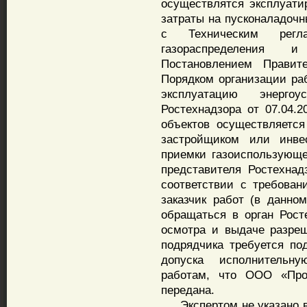
осуществлятся эксплуати
затраты на пусконаладочн
с Техническим регл
газораспределения и
Постановлением Прави
Порядком организации ра
эксплуатацию энергоу
Ростехнадзора от 07.04.
объектов осуществляетс
застройщиком или инвес
приемки газоиспользующе
представителя Ростехнадз
соответствии с требова
заказчик работ (в данн
обращаться в орган Рост
осмотра и выдаче разреш
подрядчика требуется по
допуска исполнительн
работам, что ООО «Про
передана.
Экспертом не указано в 