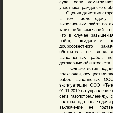
суда, если усматривае
участника гражданского об
Оценив действия сторон 
в том числе сдачу по
выполненных работ по а
каких-либо замечаний по 
что в случае завышени
работ, ожидаемым п
добросовестного зак
обстоятельстве, явля
выполненных работ, н
договорных обязательств.
Однако истец подписал
подключен, осуществляла
работ, выполненых ОО
эксплуатации ООО «Теп
01.11.2019 на управление
сети газопотребления)), 
полтора года после сдачи 
заключение не подтве
вследствие некачественно