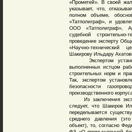
«Прометей». В своей жа
указывает, что, отказыв
полном объеме, обосно
«Татполиграф», и удовле
ООО «Татполиграф», А
судебной строительно-т
проведение эксперту Обще
«Научно-технический 
Шакирову Ильдару Ахатов
Экспертом установле
выполненных истцом рабо
строительных норм и пра
Так, экспертом установ
безопасности газопро
производственного корпуса
Из заключения экспер
следует, что Шакиров Ил
переделывается существ
среднего давления (эт
объект), то, согласно Фе
ФЗ «О промышленной без