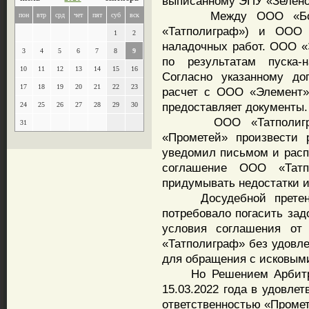
выписанному ЭПУ «Зелено
Между ООО «Босфор
пон
втр
срд
чет
пят
суб
вск
«Татполиграф») и ООО 
1
2
наладочных работ. ООО «
3
4
5
6
7
8
9
по результатам пуска-н
10
11
12
13
14
15
16
Согласно указанному до
17
18
19
20
21
22
23
расчет с ООО «Элемент»
предоставляет документы.
24
25
26
27
28
29
30
ООО «Татполиграф» 
31
«Прометей» произвести р
уведомил письмом и распи
соглашение ООО «Татп
придумывать недостатки и
Досудебной претензие
потребовало погасить зад
условия соглашения от 
«Татполиграф» без удовле
для обращения с исковым
Но Решением Арбитражн
15.03.2022 года в удовле
ответственностью «Промет