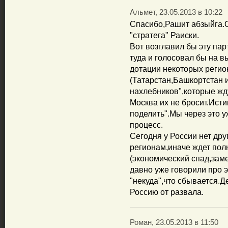
Альмет, 23.05.2013 в 10:22
Спасибо,Рашит абзыйга.О
"стратега" Раиски.
Вот возглавил бы эту па
туда и голосовал бы на в
дотации некоторых регион
(Татарстан,Башкортстан и
нахлебников",которые жду
Москва их не бросит.Исти
поделить".Мы через это у
процесс.
Сегодня у России нет дру
регионам,иначе ждет пол
(экономический спад,зам
давно уже говорили про э
"некуда",что сбывается.Д
Россию от развала.
Роман, 23.05.2013 в 11:50