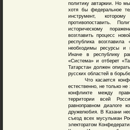
политику автаркии. Но м
хотя бы федеральное те
инструмент, котором
противопоставить. По
историческому пораже
возглавить процесс ново
республика возглавила 
необходимы ресурсы и в
Иначе в республику ра
«Система» и отберет «Та
Татарстан должен опират
русских областей в борьб
Что касается конфесси
естественно, не только н
конфликте между пра
территории всей Росси
равноправном диалоге к
дружелюбия. В Казани не
съезд всех мусульман Ро
электоратом Конфедератив