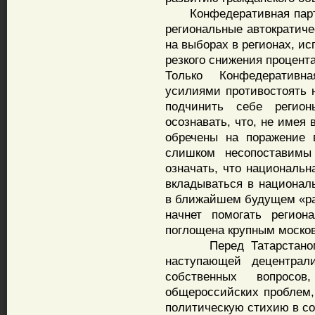
Конфедеративная партия
региональные автократиче
на выборах в регионах, ис
резкого снижения процента
Только Конфедеративн
усилиями противостоять 
подчинить себе регион
осознавать, что, не имея 
обречены на поражение 
слишком несопоставимы
означать, что национальн
вкладываться в национал
в ближайшем будущем «ра
начнет помогать регион
поглощена крупным моско
Перед Татарстаном дв
наступающей децентрал
собственных вопросов
общероссийских проблем,
политическую стихию в со