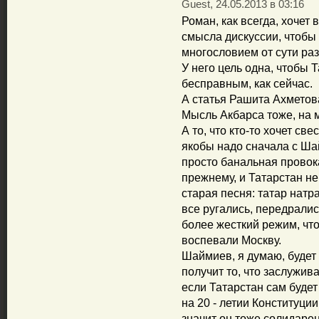
Guest, 24.05.2013 в 03:16
Роман, как всегда, хочет 
смысла дискуссии, чтобы
многословием от сути раз
У него цель одна, чтобы 
бесправным, как сейчас.
А статья Рашита Ахметов
Мысль Акбарса тоже, на м
А то, что кто-то хочет све
якобы надо сначала с Ша
просто банальная провока
прежнему, и Татарстан не
старая песня: татар натр
все ругались, передралис
более жесткий режим, чт
воспевали Москву.
Шаймиев, я думаю, будет 
получит то, что заслужив
если Татарстан сам буде
на 20 - летии Конституци
значит он тоже солидарен