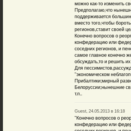
можно как-то изменить св
Предполагаю,что нынешн
поддерживается большинс
вместо того,чтобы борот
регионов,ставит своей ц
Конечно вопросов о реор
конфедерацию или федер
соседних регионов, и пен
самое главное конечно ж
обсуждать,то и решить их
Для пессимистов,рассужд
"экономическом неблагоп
Прибалтики;мирный разв
Белоруссии;нынешние св
т.п..
Guest, 24.05.2013 в 16:18
"Конечно вопросов о рео
конфедерацию или федер
соседних регионов, и пен