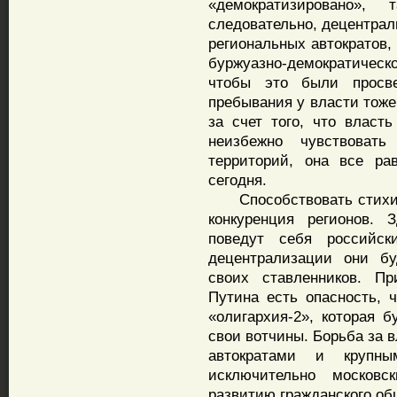
«демократизировано»
следовательно, децентрал
региональных автократов,
буржуазно-демократическ
чтобы это были просв
пребывания у власти тоже 
за счет того, что власть
неизбежно чувствовать
территорий, она все ра
сегодня.
Способствовать стихийн
конкуренция регионов. 
поведут себя российск
децентрализации они бу
своих ставленников. Пр
Путина есть опасность, 
«олигархия-2», которая б
свои вотчины. Борьба за 
автократами и крупны
исключительно московск
развитию гражданского об