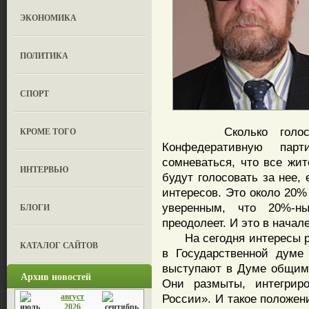
ЭКОНОМИКА
ПОЛИТИКА
СПОРТ
Сколько голосов 
КРОМЕ ТОГО
Конфедеративную па
сомневаться, что все жит
ИНТЕРВЬЮ
будут голосовать за нее,
интересов. Это около 20%
уверенным, что 20%-н
БЛОГИ
преодолеет. И это в начал
На сегодня интересы ре
КАТАЛОГ САЙТОВ
в Государственной думе
выступают в Думе общим
Архив новостей
Они размыты, интегрир
август
России». И такое положени
2026