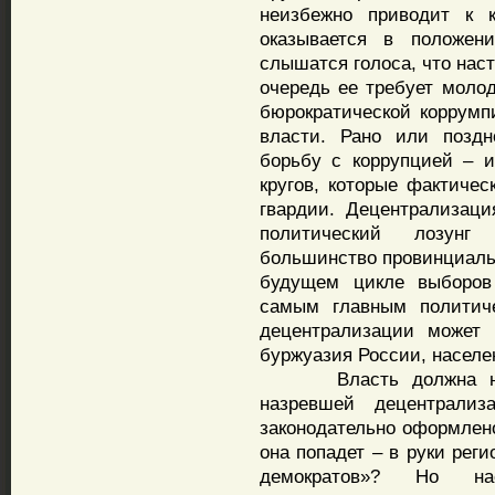
неизбежно приводит к к
оказывается в положени
слышатся голоса, что наст
очередь ее требует молод
бюрократической коррумп
власти. Рано или поздн
борьбу с коррупцией – 
кругов, которые фактичес
гвардии. Децентрализац
политический лозунг
большинство провинциальн
будущем цикле выборов
самым главным политиче
децентрализации может 
буржуазия России, населе
Власть должна неизб
назревшей децентрали
законодательно оформлено
она попадет – в руки рег
демократов»? Но на