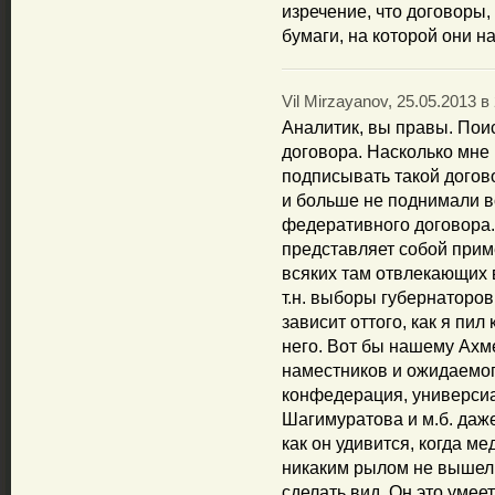
изречение, что договоры,
бумаги, на которой они н
Vil Mirzayanov, 25.05.2013 в
Аналитик, вы правы. Поис
договора. Насколько мне 
подписывать такой догово
и больше не поднимали 
федеративного договора.
представляет собой прим
всяких там отвлекающих 
т.н. выборы губернаторов
зависит оттого, как я пил
него. Вот бы нашему Ах
наместников и ожидаемого
конфедерация, универсиа
Шагимуратова и м.б. даже
как он удивится, когда ме
никаким рылом не вышел
сделать вид. Он это умеет