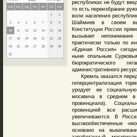
республиках не будут вве
пон
втр
срд
чет
пят
суб
вск
то есть переизбрание рук
воли населения республик
1
2
Шаймиев в своем вы
3
4
5
6
7
8
9
Конституции России прямо
10
11
12
13
14
15
16
вызывает непонимание
17
18
19
20
21
22
23
практически только по ин
24
25
26
27
28
29
30
«Единая Россия» сегодн
31
ныне опальным Сурковы
бюрократического гиг
административного ресурс
Кремль оказался перед 
гиперцентрализация торм
уродует ее социальну
москвича в среднем в
провинциала). Социа
провинцией все расши
увеличиваются. В Росси
высокообеспеченные «мо
основано на выкачиван
заработанный москвич