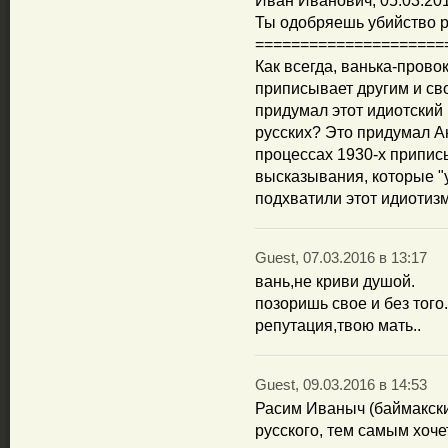
Иван Иванович, 05.03.201
Ты одобряешь убийство р
=====================
Как всегда, ванька-прово
приписывает другим и сво
придумал этот идиотский 
русских? Это придумал А
процессах 1930-х припи
высказывания, которые "
подхватили этот идиотизм
Guest, 07.03.2016 в 13:17
вань,не криви душой.
позоришь свое и без того
репутация,твою мать..
Guest, 09.03.2016 в 14:53
Расим Иваныч (баймакски
русского, тем самым хоче