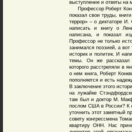
выступление и ответы на 
Профессор Роберт Конкв
показал свои труды, книг
террор» – о диктаторе И.
написать и книгу о Лен
написана, и показал из
Профессор не только исто
занимался поэзией, а вот
историк и политик. И нап
темы. Он же рассказал 
которого расстреляли в ян
о нем книга, Роберт Конк
пополняется и есть надеж
В заключение этого истор
на лужайке Стэндфордск
там был и доктор М. Макф
послом США в России? К с
уточнить этот заметный п
совету конгрессмена Тома
квартиру ОНН. Нас прин
директор этой организац