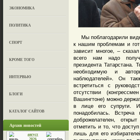
ЭКОНОМИКА
ПОЛИТИКА
Мы поблагодарили видно
СПОРТ
к нашим проблемам и гот
зависит многое, – сказа
всего нам надо получ
КРОМЕ ТОГО
президента Татарстана. 
необходимую и автор
ИНТЕРВЬЮ
наблюдателей». Он так
встретиться с руковод
отсутствии (конгрессм
БЛОГИ
Вашингтоне) можно держат
в лице его супруги. И
КАТАЛОГ САЙТОВ
понадобилась. Встреча 
доброжелателен, откры
Архив новостей
отметить и то, что досту
лишь для его избирателе
август
2026