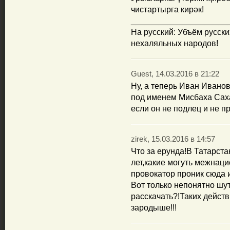
чистартырга кирәк!
_____________________
На русский: Убъём русски
нехаляльных народов!
Guest, 14.03.2016 в 21:22
Ну, а теперь Иван Иванов
под именем Мисбаха Саха
если он не подлец и не п
zirek, 15.03.2016 в 14:57
Что за ерунда!В Татарста
лет,какие могуть межнац
провокатор проник сюда и
Вот только непонятно шут
расскачать?!Таких действ
зародыше!!!