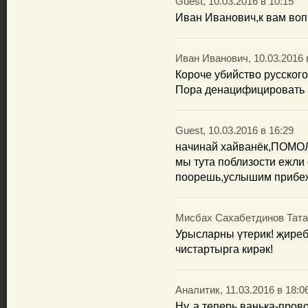
Guest, 10.03.2016 в 10:15
Иван Иванович,к вам воп
Иван Иванович, 10.03.2016 
Короче убийство русског
Пора денацифицировать 
Guest, 10.03.2016 в 16:29
начинай хайванёк,ПО
мы тута поблизости ежли 
поорешь,услышим прибе
Мисбах Сахабетдинов Татар
Урысларны үтерик! җиреб
чистартырга кирәк!
Аналитик, 11.03.2016 в 18:0
Ну, а теперь ванька-про