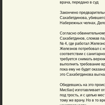
врача, передано в суд
Закончено предваритель
Сахабетдинова, убившег
Набережных челнах, Дело
Согласно обвинительному
Сахабетдинов, сломав па
№ 4, где работал Железн
Железнов потребовал с не
соответствии с санитарн
требуется снимать верхн
выполнить требование вра
пока ему не будет оказа
это Сахабетдинова выгна
Обидевшись на это проис
Мисбах) изготавливает о
под трость, и с целью мес
тому же врачу. Но в то вр