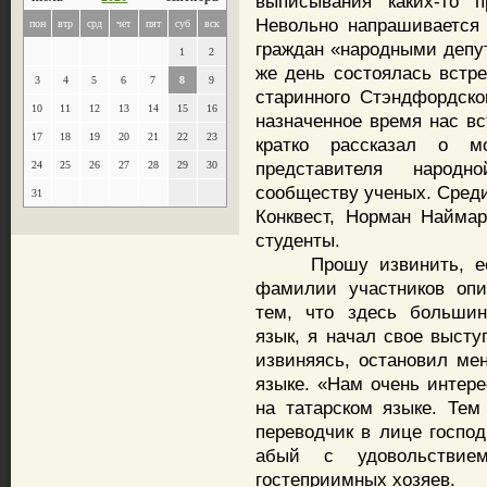
выписывания каких-то п
Невольно напрашивается
пон
втр
срд
чет
пят
суб
вск
граждан «народными депут
1
2
же день состоялась встр
3
4
5
6
7
8
9
старинного Стэндфордског
10
11
12
13
14
15
16
назначенное время нас в
17
18
19
20
21
22
23
кратко рассказал о м
представителя народ
24
25
26
27
28
29
30
сообществу ученых. Среди
31
Конквест, Норман Найма
студенты.
Прошу извинить, если
фамилии участников опи
тем, что здесь большин
язык, я начал свое высту
извиняясь, остановил ме
языке. «Нам очень интере
на татарском языке. Тем
переводчик в лице госпо
абый с удовольствие
гостеприимных хозяев.