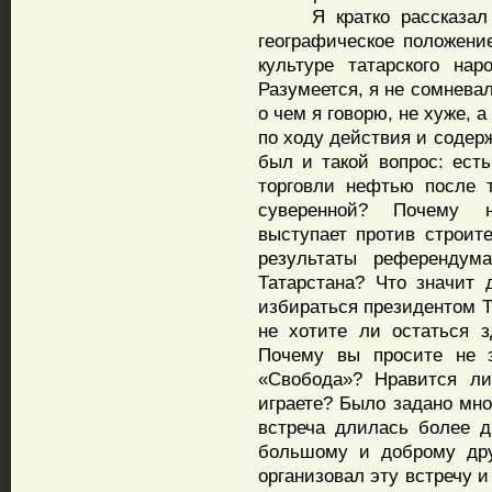
Я кратко рассказал им
географическое положени
культуре татарского на
Разумеется, я не сомневал
о чем я говорю, не хуже, 
по ходу действия и содер
был и такой вопрос: ест
торговли нефтью после т
суверенной? Почему н
выступает против строит
результаты референдума
Татарстана? Что значит
избираться президентом Т
не хотите ли остаться 
Почему вы просите не з
«Свобода»? Нравится ли
играете? Было задано мно
встреча длилась более д
большому и доброму дру
организовал эту встречу 