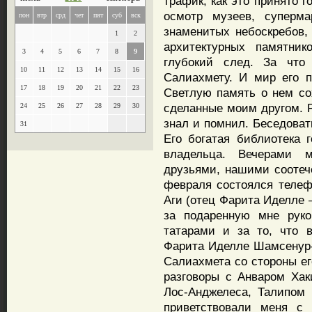
трафик, как это принято 
осмотр музеев, суперма
пон
втр
срд
чет
пят
суб
вск
знаменитых небоскребов,
1
2
архитектурных памятни
3
4
5
6
7
8
9
глубокий след. За что
10
11
12
13
14
15
16
Салиахмету. И мир его 
17
18
19
20
21
22
23
Светлую память о нем со
сделанные моим другом. 
24
25
26
27
28
29
30
знал и помнил. Беседова
31
Его богатая библиотека 
владельца. Вечерами 
друзьями, нашими соотече
февраля состоялся телеф
Аги (отец Фарита Иделле 
за подаренную мне руко
татарами и за то, что в
Фарита Иделле Шамсенур-
Салиахмета со стороны е
разговоры с Анваром Хак
Лос-Анджелеса, Талипом 
приветствовали меня с