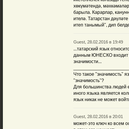
хөкүмәтендә, мәхкәмәләр
барыла. Карарлар, канун
ителә. Татарстан дәүләте
итеп танымый", дип бел
Guest, 28.02.2016 в 19:49
...татарский язык относит
данным ЮНЕСКО входит в
значимости...
_____________________
Что такое "значимость" я
"значимость"?
Для большинства людей е
иного языка является кол
язык никак не может войт
Guest, 28.02.2016 в 20:01
может-это ключ ко всем 