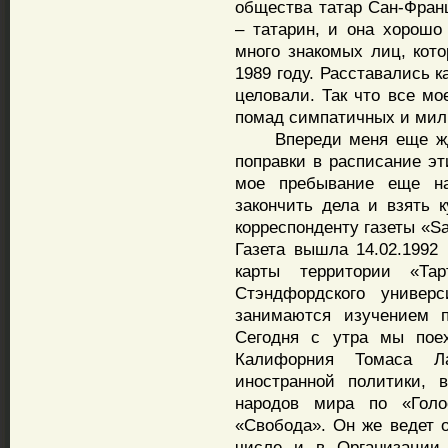
общества татар Сан-Франц
– татарин, и она хорошо 
много знакомых лиц, кот
1989 году. Расставались 
целовали. Так что все мо
помад симпатичных и милы
Впереди меня еще ждет
поправки в расписание эт
мое пребывание еще н
закончить дела и взять 
корреспонденту газеты «Sa
Газета вышла 14.02.1992
карты территории «Та
Стэндфордского универс
занимаются изучением 
Сегодня с утра мы пое
Калифорния Томаса Ла
иностранной политики,
народов мира по «Гол
«Свобода». Он же ведет 
числе и в Организации