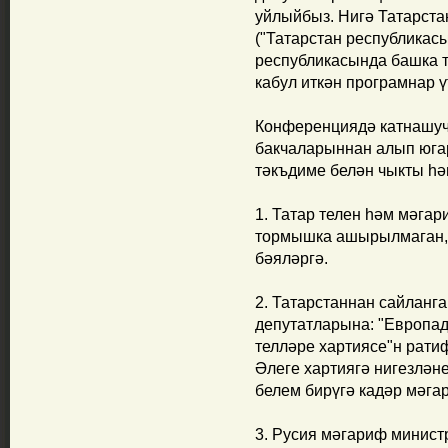
уйлыйбыз. Нигә Татарста
("Татарстан республикас
республикасында башка т
кабул иткән програмнар 
Конференциядә катнашу
бакчаларыннан алып югар
тәкъдиме белән чыкты һә
1. Татар телен һәм мәга
тормышка ашырылмаган, 
бәяләргә.
2. Татарстаннан сайланг
депутатларына: "Европад
телләре хартиясе"н рати
Әлеге хартиягә нигезлән
белем бирүгә кадәр мәга
3. Русия мәгариф минис