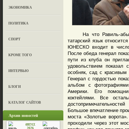
ЭКОНОМИКА
ПОЛИТИКА
На что Равиль-абый, з
СПОРТ
татарский язык относится
ЮНЕСКО входит в число 
После обеда генерал пока
КРОМЕ ТОГО
пути из клуба он пригл
удовольствием показал 
ИНТЕРВЬЮ
особняк, сад с красивым
Генерал с гордостью пока
альбом с фотографиями 
БЛОГИ
Америки. Его помощн
коктейлями. Все оста
КАТАЛОГ САЙТОВ
достопримечательностей
Большое впечатление про
Архив новостей
моста «Золотые ворота».
проходили через этот мос
август
2026