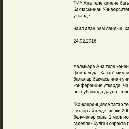
ТИҮ Ана теле көненә ба
бакчасыннан Университет
үткәрде.
наил алан һәм ландыш х
24.02.2016
Халыкара Ана теле көнен
февральдә "Казан" милли
балалар бакчасыннан уни
конференция үткәрде. Чар
республикада дәүләт теле
"Конференциядә татар те
сүзләр әйтелде, чөнки 20
белүчеләр саны 1 миллио
гаделлек булган очракта 