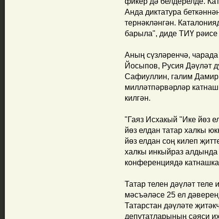
фикер дә белдерелде. Ка
Анда диктатура беткәннән
тернәкләнгән. Каталония
барыла", диде ТИҮ рәисе 
Аның сүзләренчә, чарада
Йосыпов, Русия Дәүләт 
Сафиуллин, галим Дамир 
милләтпәрвәрләр катнашк
килгән.
"Гаяз Исхакый "Ике йөз е
йөз елдан татар халкы юк
йөз елдан соң килеп җитте
халкы инкыйраз алдында 
конференциядә катнашка
Татар телен дәүләт теле 
мәсъәләсе 25 ел дәвере
Татарстан дәүләте җитәк
депутатларының сәяси и