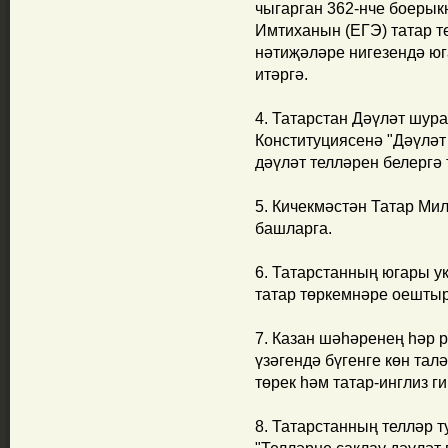
чыгарган 362-нче боерык
Имтиханын (ЕГЭ) татар т
нәтиҗәләре нигезендә юг
итәргә.
4. Татарстан Дәүләт шур
Конституциясенә "Дәүлә
дәүләт телләрен белергә 
5. Кичекмәстән Татар Ми
башларга.
6. Татарстанның югары у
татар төркемнәре оешты
7. Казан шәһәренең һәр 
үзәгендә бүгенге көн тал
төрек һәм татар-инглиз г
8. Татарстанның телләр