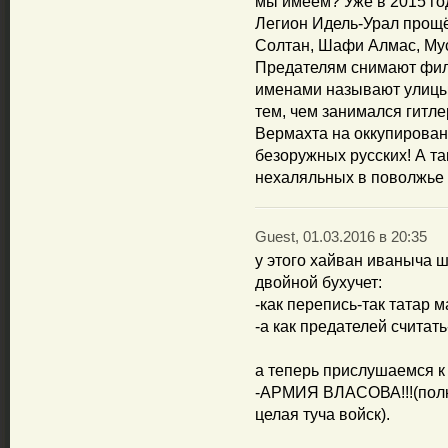
мы имеем? Уже в 2015 го
Легион Идель-Урал прощ
Солтан, Шафи Алмас, Мус
Предателям снимают фил
именами называют улицы.
тем, чем занимался гитл
Вермахта на оккупирован
безоружных русских! А та
нехаляльных в поволжье -
Guest, 01.03.2016 в 20:35
у этого хайван иваныча 
двойной бухучет:
-как перепись-так татар м
-а как предателей считать
а теперь прислушаемся к
-АРМИЯ ВЛАСОВА!!!(полк
целая туча войск).