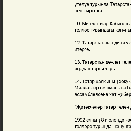
үтәлүе турында Татарста
оештырырга.
10. Министрлар Кабинеты
телләр турындагы кануны
12. Татарстанның дини у
итергә.
13. Татарстан дәүләт те
яңадан торгызырга.
14. Татар халкының хоку
Милләтләр оешмасына һә
ассамблеясенә хат җибәр
"Җитәкчеләр татар телен
1992 елның 8 июлендә ка
телләре турында" канунга