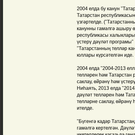
2004 елда бу канун "Тата
Татарстан республикасын
үзгәртелде. ("Татарстанн
канунны гамәлгә ашыру ө
республикасы халыкларын
үстерү дәүләт програмы" 
"Татарстанның телләр к
юллары күрсәтелгән иде.
2004 елда "2004-2013 ел
телләрен һәм Татарстан 
саклау, өйрәнү һәм үстер
Ниһаять, 2013 елда "201
дәүләт телләрен һәм Тат
телләрне саклау, өйрәнү 
ителде.
"Бүгенгә кадәр Татарстан
гамәлгә кертелгән. Дәүл
икетеллелек кәгазьдә ген