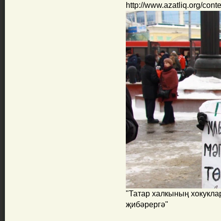
http://www.azatliq.org/cont
"Татар халкының хокукла
җибәрергә"