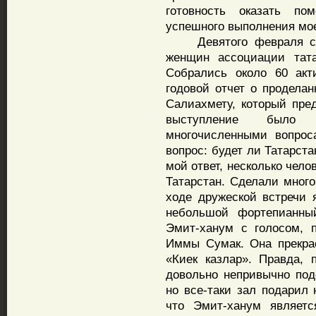
готовность оказать п
успешного выполнения мо
Девятого февраля сост
женщин ассоциации тата
Собрались около 60 акт
годовой отчет о продела
Салиахмету, который пре
выступление было 
многочисленными вопрос
вопрос: будет ли Татарс
мой ответ, несколько чел
Татарстан. Сделали мног
ходе дружеской встречи
небольшой фортепианны
Эмит-ханум с голосом, 
Иммы Сумак. Она прекра
«Киек казлар». Правда,
довольно непривычно под
но все-таки зал подарил
что Эмит-ханум являетс