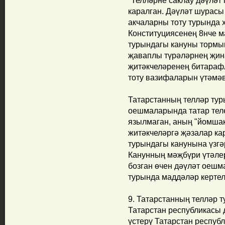
"Телләрне саклау дәүләт 
каралган. Дәүләт шурасы
акчаларны тоту турында х
Конституциясенең 8нче м
турындагы кануны торм
җаваплы түрәләрнең җин
җитәкчеләренең битараф
тоту вазифаларын үтәмәв
Татарстанның телләр тур
оешмаларында татар тел
язылмаган, аның "йомшак
житәкчеләргә җәзалар ка
турындагы канунына үзгә
Канунның мәҗбүри үтәлер
бозган өчен дәүләт оеш
турында маддәләр кертел
9. Татарстанның телләр 
Татарстан республикасы 
үстерү Татарстан респуб