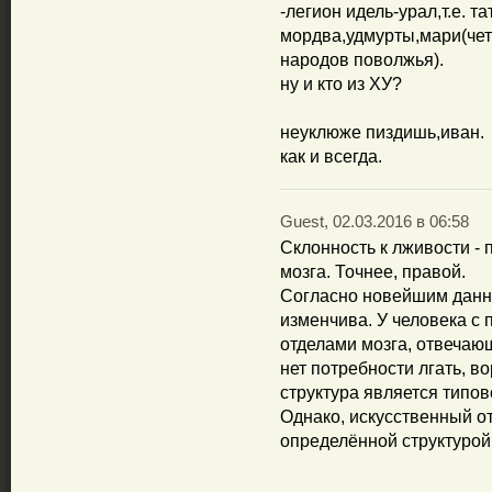
-легион идель-урал,т.е. 
мордва,удмурты,мари(че
народов поволжья).
ну и кто из ХУ?
неуклюже пиздишь,иван.
как и всегда.
Guest, 02.03.2016 в 06:58
Склонность к лживости - 
мозга. Точнее, правой.
Согласно новейшим данны
изменчива. У человека с
отделами мозга, отвечаю
нет потребности лгать, во
структура является типов
Однако, искусственный о
определённой структурой