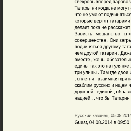
свекровь вперед паровоза
Татары ни когда не могут
что не умеют подчиняться
которые вертят татарами 
делает пока не расскажет 
Зависть , мещанство , сп
совершенства . Они загры
подчиняться другому тат
чем другой татарин . Даж
вместе , жены обязательн
едины так это на гулянке 
три улицы . Там где двое
, сплетни , взаимная крит
скаблим русских и ищем чт
дружной , единой , образ
нацией . , что бы Татарин
Русский казанец, 05.08.2014
Guest, 04.08.2014 в 09:50