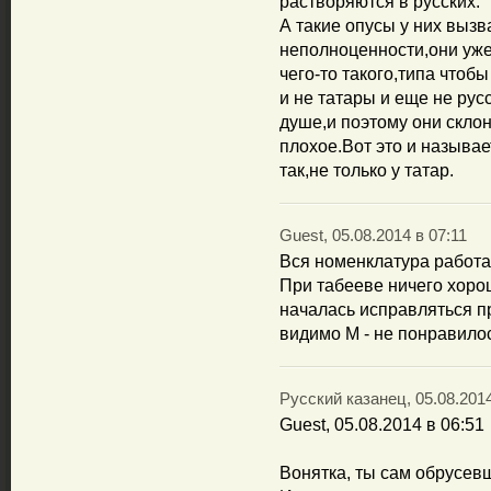
растворяются в русских.
А такие опусы у них выз
неполноценности,они уже
чего-то такого,типа чтобы
и не татары и еще не рус
душе,и поэтому они скло
плохое.Вот это и называе
так,не только у татар.
Guest, 05.08.2014 в 07:11
Вся номенклатура работа
При табееве ничего хоро
началась исправляться пр
видимо М - не понравилос
Русский казанец, 05.08.2014
Guest, 05.08.2014 в 06:51
Вонятка, ты сам обрусев