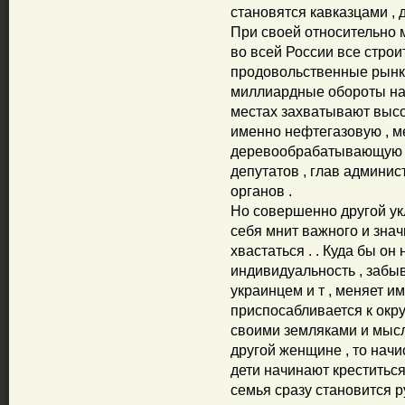
становятся кавказцами , 
При своей относительно 
во всей России все стро
продовольственные рынки
миллиардные обороты нал
местах захватывают выс
именно нефтегазовую , м
деревообрабатывающую и
депутатов , глав админи
органов .
Но совершенно другой укл
себя мнит важного и знач
хвастаться . . Куда бы он
индивидуальность , забыв
украинцем и т , меняет 
приспосабливается к окр
своими земляками и мысли
другой женщине , то начи
дети начинают креститься
семья сразу становится р