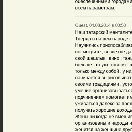
обеспеченными городами,
всем параметрам.
Guest, 04.08.2014 в 09:50
Наш татарский менталитет
Твердо в нашем народе си
Научились приспосаблива
посмотрите , везде где да
свой шашлык , вино , танц
больше , то уже говорят 
только между собой , у н
начинается вырисовывать
своими традициями , усто
умение организовываться
подчинением помогает им
уживаться далеко за пре
получать хорошие доходы
Жены ни когда не вмешива
организованы и народы и
женится на женщине друг