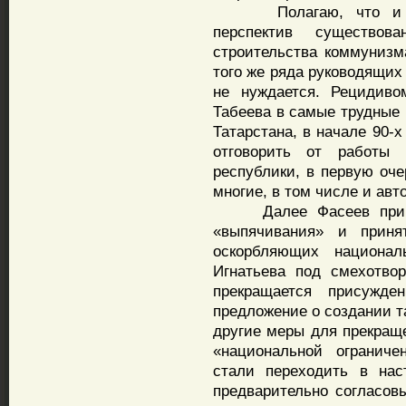
Полагаю, что и пес
перспектив существов
строительства коммунизма
того же ряда руководящих
не нуждается. Рецидиво
Табеева в самые трудные
Татарстана, в начале 90-х
отговорить от работы 
республики, в первую оч
многие, в том числе и авто
Далее Фасеев приводи
«выпячивания» и прин
оскорбляющих национал
Игнатьева под смехотво
прекращается присужден
предложение о создании т
другие меры для прекращ
«национальной ограниче
стали переходить в нас
предварительно согласов