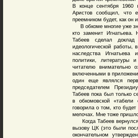
В конце сентября 1960 
Аристов сообщил, что е
преемником будет, как он и
В обкоме многие уже зна
кто заменит Игнатьева. 
Табеев сделал доклад
идеологической работы, 
наследства Игнатьева 
политики, литературы и
читателю внимательно о
включенными в приложение
один еще являлся перв
председателем Президи
Табеев пока был только с
в обкомовской «табели 
говорила о том, кто буде
мелочах. Мне тоже пришло
Когда Табеев вернулся и
вызову ЦК (это были пос
окончательном утвержде