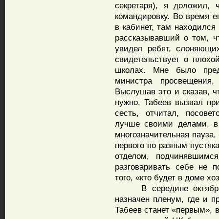
секретаря), я доложил,
командировку. Во время е
в кабинет, там находился
рассказывавший о том, ч
увидел ребят, слоняющи
свидетельствует о плохо
школах. Мне было пред
министра просвещения,
Выслушав это и сказав, ч
нужно, Табеев вызвал пр
сесть, отчитал, посове
лучше своими делами, в 
многозначительная пауза,
первого по разным пустяк
отделом, подчинявшимся
разговаривать себе не 
того, «кто будет в доме хо
В середине октября с
назначен пленум, где и п
Табеев станет «первым», в