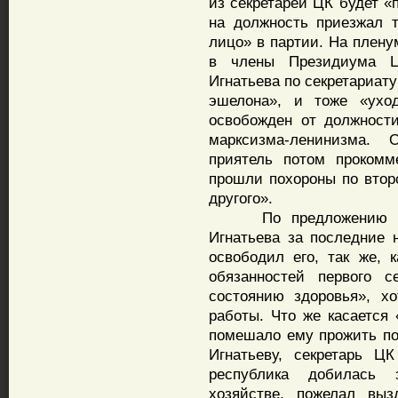
из секретарей ЦК будет «
на должность приезжал т
лицо» в партии. На плену
в члены Президиума Ц
Игнатьева по секретариату 
эшелона», и тоже «ухо
освобожден от должност
марксизма-ленинизма.
приятель потом прокомм
прошли похороны по втор
другого».
По предложению Поспе
Игнатьева за последние 
освободил его, так же, 
обязанностей первого 
состоянию здоровья», х
работы. Что же касается 
помешало ему прожить пот
Игнатьеву, секретарь Ц
республика добилась 
хозяйстве, пожелал выз