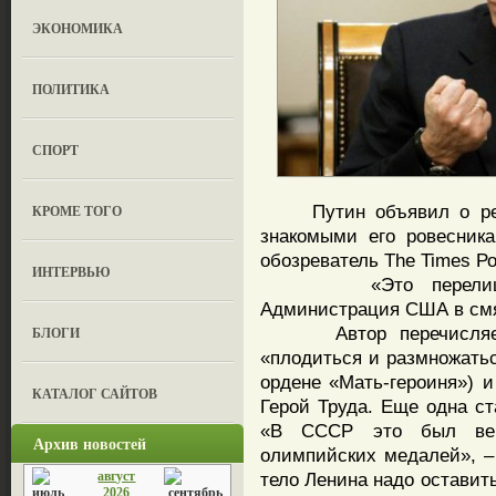
ЭКОНОМИКА
ПОЛИТИКА
СПОРТ
Путин объявил о рефо
КРОМЕ ТОГО
знакомыми его ровесника
обозреватель The Times Р
ИНТЕРВЬЮ
«Это перелицованн
Администрация США в смят
Автор перечисляет: н
БЛОГИ
«плодиться и размножатьс
ордене «Мать-героиня») 
КАТАЛОГ САЙТОВ
Герой Труда. Еще одна ст
«В СССР это был верн
Архив новостей
олимпийских медалей», – 
август
тело Ленина надо оставит
2026