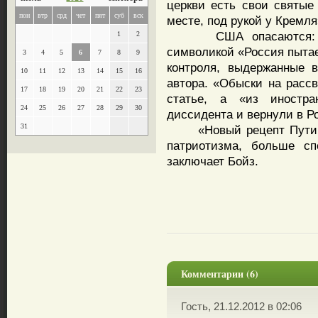
церкви есть свои святые
пон
втр
срд
чет
пят
суб
вск
месте, под рукой у Кремля
США опасаются: вме
1
2
символикой «Россия пыта
3
4
5
6
7
8
9
контроля, выдержанные 
10
11
12
13
14
15
16
автора. «Обыски на рассв
17
18
19
20
21
22
23
статье, а «из иностра
24
25
26
27
28
29
30
диссидента и вернули в Ро
31
«Новый рецепт Путина 
патриотизма, больше с
заключает Бойз.
Комментарии (6)
Гость, 21.12.2012 в 02:06