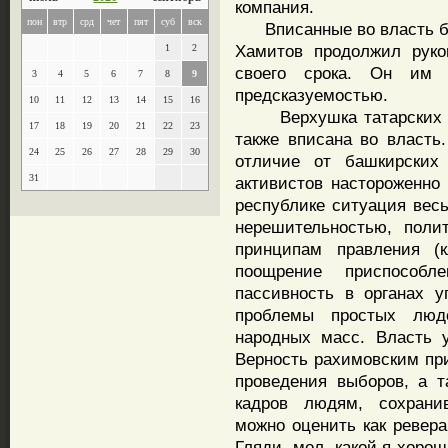
компания.
пон
втр
срд
чет
пят
суб
вск
Вписанные во власть ба
Хамитов продолжил руко
1
2
своего срока. Он им 
3
4
5
6
7
8
9
предсказуемостью.
10
11
12
13
14
15
16
Верхушка татарских на
17
18
19
20
21
22
23
также вписана во власть
24
25
26
27
28
29
30
отличие от башкирских 
31
активистов настороженно
республике ситуация вес
нерешительностью, поли
принципам правления (к
поощрение приспособл
пассивность в органах у
проблемы простых люде
народных масс. Власть 
Верность рахимовским пр
проведения выборов, а т
кадров людям, сохрани
можно оценить как ревер
Гляди, мол, какой я хоро