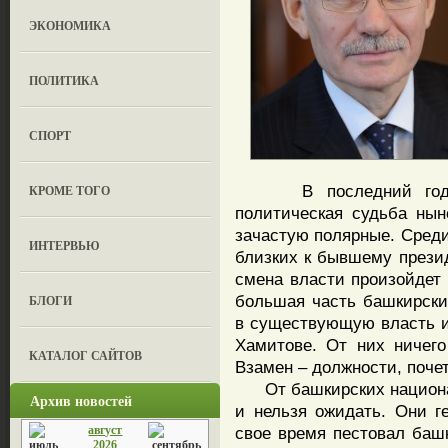
ЭКОНОМИКА
ПОЛИТИКА
СПОРТ
В последний год в р
КРОМЕ ТОГО
политическая судьба ны
зачастую полярные. Среди
ИНТЕРВЬЮ
близких к бывшему презид
смена власти произойдет 
большая часть башкирски
БЛОГИ
в существующую власть и
Хамитове. От них ничего
КАТАЛОГ САЙТОВ
Взамен – должности, поче
От башкирских национал
Архив новостей
и нельзя ожидать. Они г
август
свое время пестовал баш
2026