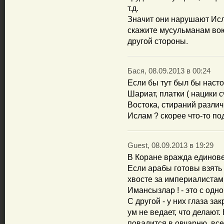
т.д.
Значит они нарушают Исл
скажите мусульманам вою
другой стороны.
Бася, 08.09.2013 в 00:24
Если бы тут был бы наст
Шариат, платки ( нацики 
Востока, стираний различ
Ислам ? скорее что-то по
Guest, 08.09.2013 в 19:29
В Коране вражда единове
Если арабы готовы взять 
хвосте за империалистами
Имансызлар ! - это с одн
С другой - у них глаза з
ум не ведает, что делают.
повадится в овчарню, всех 