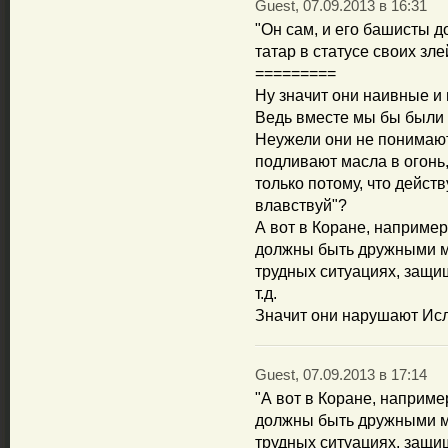
Guest, 07.09.2013 в 16:31
"Он сам, и его башисты д
татар в статусе своих зл
=========
Ну значит они наивные и
Ведь вместе мы бы были 
Неужели они не понимают,
подливают масла в огонь
только потому, что дейст
влавствуй"?
А вот в Коране, например
должны быть дружными ме
трудных ситуациях, защищ
т.д.
Значит они нарушают Исл
Guest, 07.09.2013 в 17:14
"А вот в Коране, наприме
должны быть дружными ме
трудных ситуациях, защищ