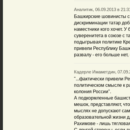
Аналитик, 06.09.2013 в 21:3
Башкирские шовинисты со
дискриминации татар доби
наместники кого хочет. У
суверенитета в союзе с 
подыгрывая политике Кре
привели Республику Башк
развалу - его больше нет
Кадерле Имаметдин, 07.09.2
"...фактически привели Р
политическом смысле к ра
колония России".
А подкормленные башист
мешок, представляют, что
мыслях не допускают сам
образовательной жизни дл
Рахимове - лишь тяглова
С другой стороны, если д