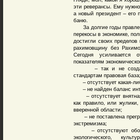
эти реверансы. Ему нужно
а новый президент – его 
баню.
За долгие годы правлен
перекосы в экономике, пол
достигли своих пределов 
рахимовщину без Рахимо
Сегодня усиливается о
показателям экономическо
– так и не создана 
стандартам правовая база
– отсутствует какая-либ
– не найден баланс инте
– отсутствует внятная 
как правило, или жулики
вверенной области;
– не поставлена прегра
экстремизма;
– отсутствуют обосно
экологического, куль