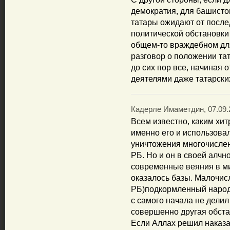
демократия, для башистов
татары ожидают от после
политической обстановки 
общем-то враждебном для
разговор о положении тат
до сих пор все, начиная 
деятелями даже татарски
Кадерле Имаметдин, 07.09.2
Всем известно, каким хи
именно его и использова
уничтожения многочислен
РБ. Но и он в своей алчн
современные веяния в мир
оказалось базы. Малочис
РБ)подкормленный народ 
с самого начала не делил
совершенно другая обста
Если Аллах решил наказат