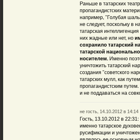
Раньше в татарских теат
пропагандистских матери
например, "Голубая шаль"
не следует, поскольку в 
татарская интеллигенция 
них жадные или нет, но
и
сохранило татарский н
татарской национально
носителем.
Именно поэто
уничтожить татарский нар
создания "советского нар
татарских мулл, как путе
пропагандистским путем.
и не поддаваться на совк
не гость, 14.10.2012 в 14:14
Гость, 13.10.2012 в 22:31
именно татарское духове
русификации и уничтожен
являлось ее основным но