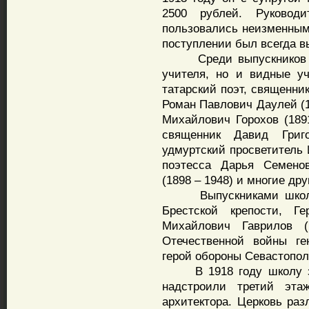
2500 рублей. Руковод
пользовались неизменным
поступлении был всегда в
Среди выпускников шк
учителя, но и видные у
татарский поэт, священник
Роман Павлович Даулей (1
Михайлович Горохов (1891
священник Давид Григо
удмуртский просветитель 
поэтесса Дарья Семено
(1898 – 1948) и многие дру
Выпускниками школы т
Брестской крепости, Г
Михайлович Гаврилов (
Отечественной войны г
герой обороны Севастополя
В 1918 году школу зак
надстроили третий эта
архитектора. Церковь ра