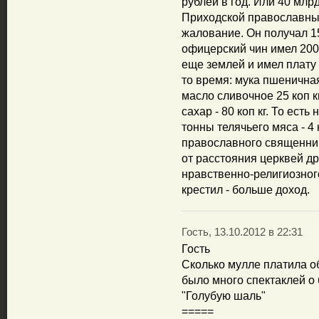
рублей в год. Или 40 млр
Приходской православны
жалование. Он получал 1
офицерский чин имел 200
еще землей и имел плату
то время: мука пшеничная -
масло сливочное 25 коп кг
сахар - 80 коп кг. То есть
тонны телячьего мяса - 4 
православного священник
от расстояния церквей др
нравственно-религиозног
крестил - больше доход.
Гость, 13.10.2012 в 22:31
Гость
Сколько мулле платила о
было много спектаклей о
"Голубую шаль"
=====