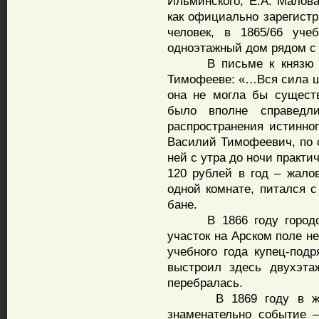
Ильминского, Е.А. Малова
как официально зарегистр
человек, в 1865/66 уче
одноэтажный дом рядом с
В письме к князю Уру
Тимофееве: «…Вся сила шк
она не могла бы сущест
было вполне справедл
распространения истинно
Василий Тимофеевич, по 
ней с утра до ночи практи
120 рублей в год – жало
одной комнате, питался с
бане.
В 1866 году городска
участок на Арском поле не
учебного года купец-под
выстроил здесь двухэта
перебралась.
В 1869 году в жизн
знаменательно событие 