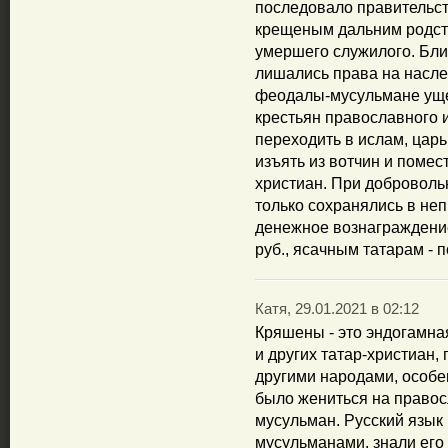
последовало правительс
крещеным дальним родст
умершего служилого. Бл
лишались права на наслед
феодалы-мусульмане уще
крестьян православного 
переходить в ислам, царь 
изъять из вотчин и поме
христиан. При добровол
только сохранялись в не
денежное вознаграждение:
руб., ясачным татарам - по
Катя, 29.01.2021 в 02:12
Кряшены - это эндогамная
и других татар-христиан,
другими народами, особе
было жениться на правос
мусульман. Русский язык
мусульманами, знали его