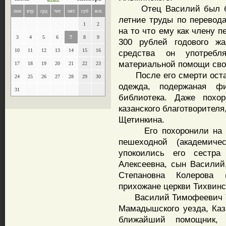
Отец Василий был бесс
пон
втр
срд
чет
пят
суб
вск
летние труды по перевода
1
2
на то что ему как члену 
3
4
5
6
7
8
9
300 рублей годового ж
10
11
12
13
14
15
16
средства он употреб
материальной помощи св
17
18
19
20
21
22
23
После его смерти остал
24
25
26
27
28
29
30
одежда, подержаная ф
31
библиотека. Даже похор
казанского благотворител
Щетинкина.
Его похоронили на Арс
пешеходной (академич
упокоились его сестр
Алексеевна, сын Василий
Степановна Колерова 
прихожане церкви Тихвинс
Василий Тимофеевич Ти
Мамадышского уезда, Каза
ближайший помощник, с