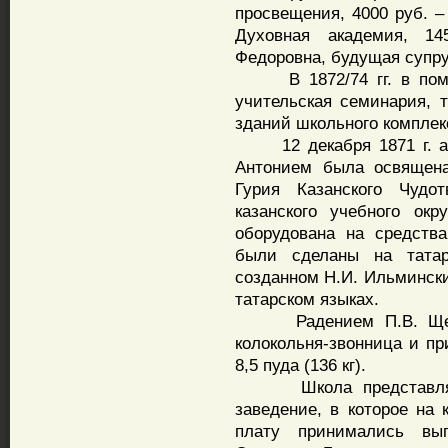
просвещения, 4000 руб. –
Духовная академия, 1
Федоровна, будущая супруг
В 1872/74 гг. в поме
учительская семинария, 
зданий школьного комплек
12 декабря 1871 г. ар
Антонием была освящена
Гурия Казанского Чудот
казанского учебного окр
оборудована на средств
были сделаны на тата
созданном Н.И. Ильмински
татарском языках.
Радением П.В. Щетинк
колокольня-звонница и пр
8,5 пуда (136 кг).
Школа представляла 
заведение, в которое на
плату принимались вы