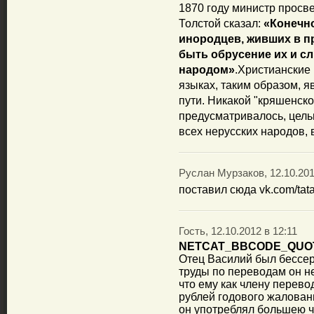
1870 году министр просв
Толстой сказал:
«Конечн
инородцев, живших в п
быть обрусение их и сл
народом»
.Христианские 
языках, таким образом, 
пути. Никакой "кряшенско
предусматривалось, цель
всех нерусских народов, 
Руслан Мурзаков, 12.10.201
поставил сюда vk.com/tat
Гость, 12.10.2012 в 12:11
NETCAT_BBCODE_QUO
Отец Василий был бессер
труды по переводам он не
что ему как члену перев
рублей годового жалован
он употреблял большею ч