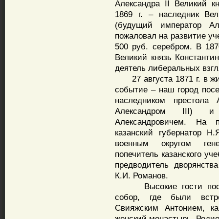
Александра II Великий к
1869 г. – наследник Ве
(будущий император Але
пожаловал на развитие уч
500 руб. серебром. В 187
Великий князь Константи
деятель либеральных взгл
27 августа 1871 г. в жи
событие – наш город посе
наследником престола 
Александром III) 
Александровичем. На 
казанский губернатор Н
военным округом гене
попечитель казанского уче
предводитель дворянства 
К.И. Романов.
Высокие гости посети
собор, где были встр
Свияжским Антонием, ка
женский монастырь, Родио