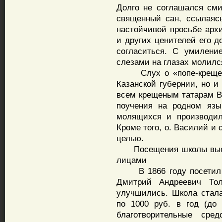
Долго не соглашался см
священный сан, ссылаяс
настойчивой просьбе арх
и других ценителей его д
согласиться. С умилени
слезами на глазах молилс
Слух о «попе-крещенин
Казанской губернии, но и
всем крещеным татарам Во
поучения на родном язы
молящихся и производил
Кроме того, о. Василий и
целью.
Посещения школы высок
лицами
В 1866 году посетил м
Дмитрий Андреевич То
улучшились. Школа стала
по 1000 руб. в год (до
благотворительные сре