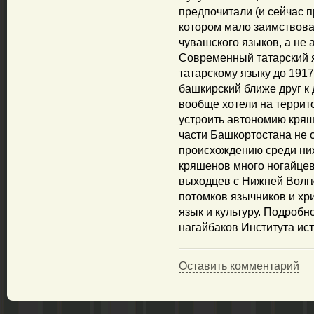
предпочитали (и сейчас 
котором мало заимствован
чувашского языков, а не 
Современный татарский я
татарскому языку до 1917
башкирский ближе друг к 
вообще хотели на терри
устроить автономию кряш
части Башкортостана не о
происхождению среди них
кряшенов много ногайцев,
выходцев с Нижней Волги
потомков язычников и хр
язык и культуру. Подробн
нагайбаков Института ис
Оставить комментарий