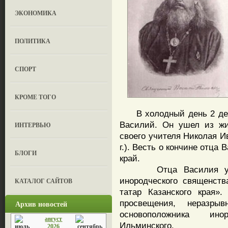
ЭКОНОМИКА
ПОЛИТИКА
СПОРТ
КРОМЕ ТОГО
В холодный день 2 дека
Василий. Он ушел из жи
ИНТЕРВЬЮ
своего учителя Николая И
г.). Весть о кончине отца
БЛОГИ
край.
Отца Василия уже п
инородческого священст
КАТАЛОГ САЙТОВ
татар Казанского края»
просвещения, неразр
Архив новостей
основоположника ино
август
Ильминского.
2026