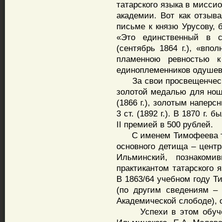
татарского языка в мисси
академии. Вот как отзыв
письме к князю Урусову, 
«Это единственный в 
(сентябрь 1864 г.), «впо
пламенною ревностью к
единоплеменников одушевл
За свои просвещенчески
золотой медалью для нош
(1866 г.), золотым наперс
3 ст. (1892 г.). В 1870 г
II премией в 500 рублей.
С именем Тимофеева тес
основного детища – центр
Ильминский, познаком
практикантом татарского 
В 1863/64 учебном году Т
(по другим сведениям –
Академической слободе), 
Успехи в этом обучени