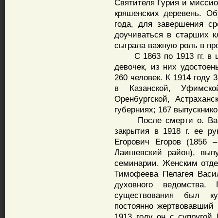
Святителя Гурия и миссио
кряшенских деревень. О
года, для завершения с
доучиваться в старших к
сыграла важную роль в пр
С 1863 по 1913 гг. в ш
девочек, из них удостоен
260 человек. К 1914 году 
в Казанской, Уфимско
Оренбургской, Астраханс
губерниях; 167 выпускник
После смерти о. Васил
закрытия в 1918 г. ее 
Егорович Егоров (1856 
Лаишевский район), вып
семинарии. Женским отде
Тимофеева Пелагея Васи
духовного ведомства.
существования был ку
постоянно жертвовавший 
1913 году он с супругой