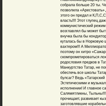
собрала больше 20 ты. Че
позволила «Арестовать» д
этого он предал и К,П,С,
власть!!!! Этот глупец да
коммунистический режим с
возглавлял бы может быть
внучка была бы кондуктор
куталась бы в Норковую ш
вахтером!!! А Миллиорато
поэтому он хитро «Сажаря
скомпрометироваться лох
родословия предков в Тат
Манкуртство Татар, не по
обеспечь все школы Тата
булсаг? Ведь «Татарский
Эстетическими и музыка
исполнении! И главное с
Салямятликны, Тыльны!!!
прочищает, развивает кы
заготовлявшие корабельн