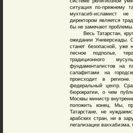
системе религиозной ум
ситуация по-прежнему т
мухтасиб-исламист не
директором является трад
бы не замечают проблемы
Весь Татарстан, крупны
ожидании Универсиады. Ск
станет безопасной, уже 
лесное подполье, тер
традиционного мусул
фундаменталистов на п
салафитами на городс
происходит в регионе
федеральный центр. Сра
бюрократии, о чем публ
Москвы министр внутренни
положить конец. Мы, п
Татарстане, не нуждаем
арабских стран, ни в за
легализации ваххабизма. 