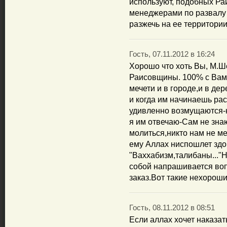
используют, подобных Ра
менеджерами по развалу
разжечь на ее территории
Гость, 07.11.2012 в 16:24
Хорошо что хоть Вы, М.Ш
Раисовщины. 100% с Вами
мечети и в городе,и в де
и когда им начинаешь рас
удивленно возмущаются-к
я им отвечаю-Сам не знаю
молиться,никто нам не 
ему Аллах ниспошлет здор
"Ваххабизм,талибаны..."
собой напрашивается воп
заказ.Вот такие нехороши
Гость, 08.11.2012 в 08:51
Если аллах хочет наказат