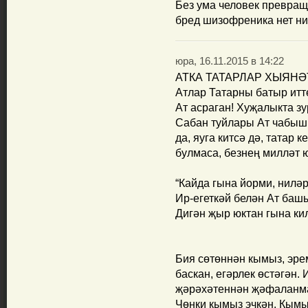
Без ума человек превращ
бред шизофреника нет ни
юра, 16.11.2015 в 14:22
АТКА ТАТАРЛАР ХЫЯНӘТ
Атлар Татарны батыр итте
Ат асраган! Хуҗалыкта зу
Сабан туйлары Ат чабыш
да, яуга китсә дә, татар 
булмаса, безнең милләт ю
“Кайда гына йорми, нилә
Ир-егеткәй белән Ат башы
Дигән җыр юктан гына ки
Бия сөтөннән кымыз, эре
баскан, егәрлек өстәгән.
җәрәхәтеннән җәфаланмаг
Чөнки кымыз эчкән. Кымы