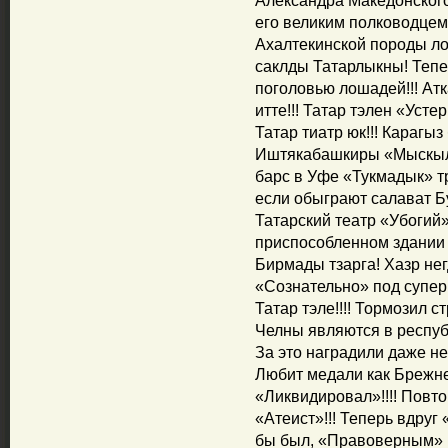
Александра Македонского
его великим полководцем!
Ахалтекинской породы ло
саклды Татарлыкны! Тепе
поголовью лошадей!!! Ат
итте!!! Татар тэлен «Уст
Татар тиатр юк!!! Карагыз
Иштякабашкиры «Мыскыл» 
барс в Уфе «Тукмадык» т
если обыграют салават Б
Татарский театр «Убогий
приспособленном здании 
Бирмады тзарга! Хазр нег
«Сознательно» под супер
Татар тэле!!!! Тормозил 
Челны являются в республ
За это наградили даже не
Любит медали как Брежне
«Ликвидировал»!!!! Повто
«Атеист»!!! Теперь вдруг
бы был, «Правоверным» в