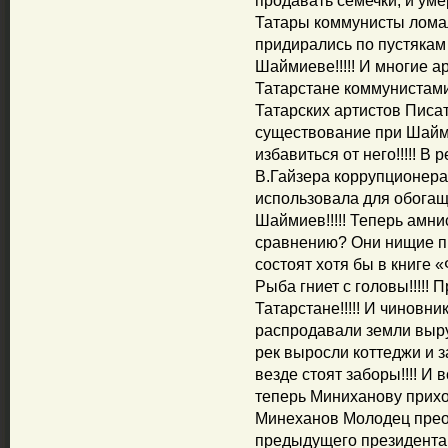
продавать семечки, и ум
Татары коммунисты ломал
придирались по пустякам
Шаймиеве!!!!! И многие а
Татарстане коммунистами
Татарских артистов Писа
существование при Шаймие
избавиться от него!!!!! 
В.Гайзера коррупционера
использовала для обога
Шаймиев!!!!! Теперь амн
сравнению? Они нищие пр
состоят хотя бы в книге «
Рыба гниет с головы!!!!!
Татарстане!!!!! И чиновн
распродавали земли выруб
рек выросли коттеджи и за
везде стоят заборы!!!! И в
теперь Миниханову приход
Минеханов Молодец прео
предыдущего президента!!