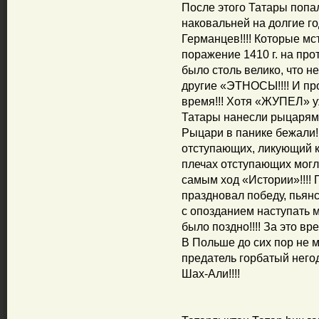
После этого Татары попа
наковальней на долгие го
Германцев!!!! Которые м
поражение 1410 г. на про
было столь велико, что н
другие «ЭТНОСЫ!!!! И пр
время!!! Хотя «ЖУПЕЛ» у
Татары нанесли рыцарям 
Рыцари в панике бежали!
отступающих, ликующий к
плечах отступающих могли
самым ход «Истории»!!!! 
праздновал победу, пьянст
с опозданием наступать м
было поздно!!!! За это в
В Польше до сих пор не мо
предатель горбатый нег
Шах-Али!!!!