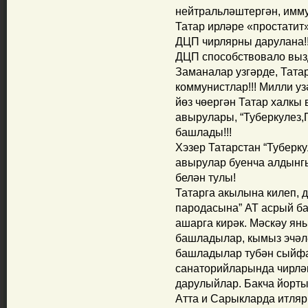
нейтральләштергән, имму
Татар ирләре «простатит»
ДЦП чирлярны дарулана!!
ДЦП способствовало выз
Заманалар узгәрде, Тата
коммунистлар!!! Милли уз
йөз чөергән Татар халкы
авырулары, “Туберкулез,
башлады!!!
Хэзер Татарстан “Туберк
авырулар буенча алдынг
белән тулы!
Татарга акылына килеп, д
пародасына” АТ асрый ба
ашарга кирәк. Мәскәу ян
башладылар, кымыз эчәлә
башладылар тубән сыйфа
санаторийларында чирлә
дарулыйлар. Бакча йорты
Атта и Сарыкларда итляри