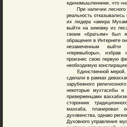
единомышленники, что «н
При наличии лесного по
реальность отказывались 
их лидера «амира Мухам
выйти на зимовку из лес
своим «братьям» был яв
обращения в Интернете он
незамеченным выйти
«перевыборы», избрав 
произнес свою первую фе
необходимую конспирацию
Единственной мерой, ко
сделали в рамках девахха
зарубежного религиозног
некоторые мухтасибы и
приверженцами ваххабиз
сторонник традиционно
мазхаба, планировал о
духовенства, однако реги
Духовного управления мус