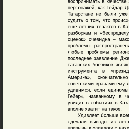
воспринимать в качестве 
персонажей, как Гейдар 
Татарстане не были уже
судить о том, что происх
еще летних терактов в К
разборкам и «беспределу
оценок» очевидна – мак
проблемы распространен
любые проблемы регионо
последнее заявление Дже
татарских боевиков явля
инструмента в «прези
Америке», окончатель
советскими врачами ему 
удивимся, если единомы
Гейер», названному в 
увидит в событиях в Каз
вполне хватит на такое.
Удивляет больше всего т
сделали выводы из летн
призывы к «диалогу с вах