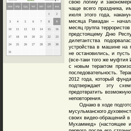
свою логику и закономерн
пон
втр
срд
чет
пят
суб
вск
чаще всего праздника, и
июля этого года, накан
1
2
месяца Рамадан – начал
3
4
5
6
7
8
9
месяц группа террористов
10
11
12
13
14
15
16
предстоящему Дню Респуб
17
18
19
20
21
22
23
дилетантства подорвала
24
25
26
27
28
29
30
устройства в машине на 
31
не остановились, и пусть
(все-таки того же муфтия
с новым терактом произо
последовательность. Тера
2012 года, который фунд
подтверждает эту схе
предотвратить возможную 
неповторения.
Однако в ходе подготов
мусульманского духовенст
своих видео-обращений в 
Мухаммед» (настоящее 
первого после его стран