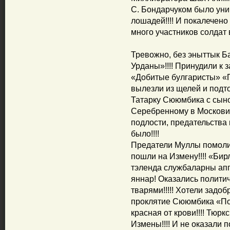
С. Бондарчуком было уни
лошадей!!!! И покалечено
много участников солдат в
Тревожно, без эныттык Б
Урданы»!!!! Принудили к 
«Добитые булгаристы» «
вылезли из щелей и подто
Татарку Сююмбика с сын
Серебренному в Московию!
подлости, предательства 
было!!!!
Предатели Муллы помоли
пошли на Измену!!!! «Бир
тэленда службаларны апп
яннар! Оказались полити
тварями!!!!! Хотели задоб
проклятие Сююмбика «Пок
красная от крови!!!! Тюр
Измены!!!! И не оказали п