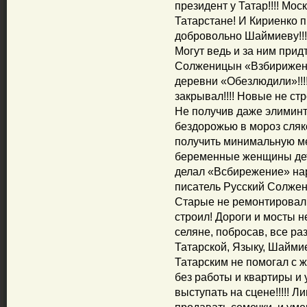
президент у Татар!!!! Мос
Татарстане! И Кириенко 
добровольно Шаймиеву!!!!!
Могут ведь и за ним придт
Солженицын «Взбирижени
деревни «Обезлюдили»!!!
закрывал!!!! Новые не ст
Не получив даже элиминт
бездорожью в мороз сляк
получить минимальную ме
беременные женщины дети
делал «Всбирежение» на
писатель Русский Солжени
Старые не ремонтировал 
строил! Дороги и мосты н
селяне, побросав, все раз
Татарской, Языку, Шайми
Татарским не помогал с ж
без работы и квартиры и 
выступать на сцене!!!!! 