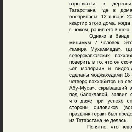
взрывчатки в деревни
Татарстана, где в дом
боеприпасы. 12 января 2
квартир этого дома, когд
с ножом, ранив его в шею.
Однако в банде модж
минимум 7 человек. Это
«амира Мухаммеда», гд
северокавказских вахх
поверить в то, что он ско
«от малярии» и видео-
сделаны моджахедами 18 о
четверо ваххабитов на с
Абу-Муса», скрывавший 
под балаклавой, заявил 
что даже при успехе сп
стороны силовиков (вс
праздник теракт был пред
из Татарстана не делась.
Понятно, что невозмо