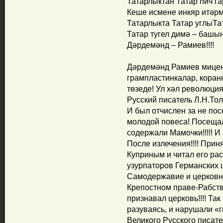
Татарлыктан Татар һич га
Кеше исмене инкяр итәрм
Татарлыкта Татар углыТа
Татар тугел димә – башың
Дәрдемәнд – Рамиев!!!!
Дәрдемәнд Рамиев мицен
грампластинкалар, коран
төзеде! Ул хәл революци
Русский писатель Л.Н.Тол
И был отчислен за не пос
молодой повеса! Посеща
содержали Мамочки!!!!! И
После излечения!!!! Прин
Куприным и читал его рас
узурпаторов Германских ц
Самодержавие и церковн
Крепостном праве-Рабстве
признавал церковь!!!! Так
разуваясь, и нарушали «г
Великого Русского писате