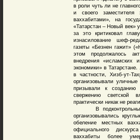
в роли чуть ли не главног
и своего заместителя
ваххабитами», на госуд
«Татарстан – Новый век» 
за это критиковал глав
изнасилование шеф-реда
газеты «Безнен гажит» («
этом продолжалось акт
внедрения «исламских и
экономики» в Татарстане.
в частности, Хизб-ут-Та
организовывали уличные 
призывали к созданию
свержению светской в
практически никак не реаг
В подконтрольных К
организовывались круглы
обеление местных вахх
официального дискурс
ваххабиты более умер