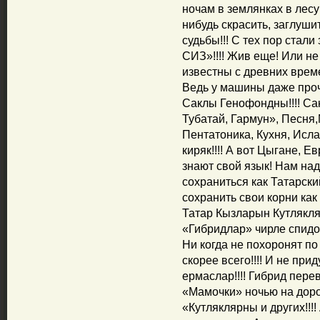
ночам в землянках в лесу
нибудь скрасить, заглуши
судьбы!!! С тех пор ста
СИЗ»!!!! Жив еще! Или н
известны с древних време
Ведь у машины даже проч
Саклы Генофондны!!!! Са
Тубатай, Гармун», Песня
Пентатоника, Кухня, Исла
киряк!!!! А вот Цыгане, Е
знают свой язык! Нам над
сохраниться как Татарски
сохранить свои корни как
Татар Кызларын Кутлякля
«Гибридлар» чирле спидом!
Ни когда не похоронят п
скорее всего!!!! И не при
ермаслар!!!! Гибрид перев
«Мамочки» ночью на доро
«Кутляклярны и других!!!