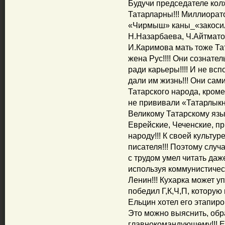
Будучи председателе кол
Татарларны!!! Миллиорат
«Чирмыш» каны_«закосил»
Н.Назарбаева, Ч.Айтмато
И.Каримова мать тоже Тат
жена Рус!!!! Они сознате
ради карьеры!!!! И не вс
дали им жизнь!!! Они сами
Татарского народа, кроме
не прививали «Татарлыкн
Великому Татарскому язык
Еврейские, Чеченские, п
народу!!! К своей культур
писателя!!! Поэтому слу
с трудом умел читать даж
используя коммунистичес
Ленин!!! Кухарка может уп
победил Г,К,Ч,П, которую
Ельцин хотел его этапиров
Это можно выяснить, об
главнокомандующему!!! Е