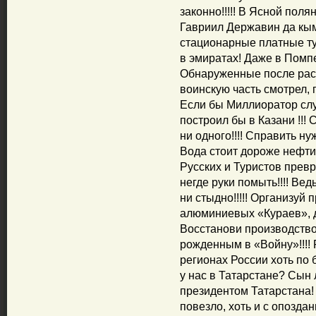
законно!!!!! В Ясной поля
Гавриил Державин да кым
стационарные платные ту
в эмиратах! Даже в Помпе
Обнаруженные после раск
воинскую часть смотрел, п
Если бы Миллиоратор слу
построил бы в Казани !!! 
ни одного!!!! Справить ну
Вода стоит дороже нефти 
Русских и Туристов превр
негде руки помыть!!!! Вед
ни стыдно!!!!! Организуй
алюминиевых «Кураев», дл
Восстанови производство 
рожденным в «Войну»!!!! 
регионах России хоть по б
у нас в Татарстане? Сын
президентом Татарстана! 
повезло, хоть и с опозда