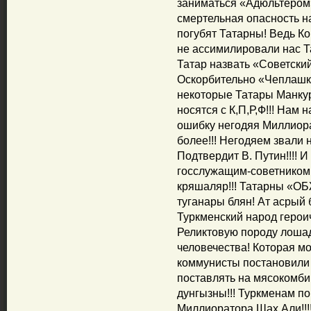
заниматься «Адюльтером»!
смертельная опасность н
погубят Татарны! Ведь К
не ассимилировали нас Та
Татар назвать «Советский
Оскорбительно «Чеплашка
некоторые Татары Манку
носятся с К,П,Р,Ф!!! Нам
ошибку негодяя Миллиорат
более!!! Негодяем звали н
Подтвердит В. Путин!!!! 
госслужащим-советником!!
кряшаляр!!! Татарны «
туганары блян! Ат асрый
Туркменский народ герои
Реликтовую породу лошад
человечества! Которая мог
коммунисты постановили 
поставлять на мясокомбин
дунгызны!!! Туркменам по
Миллиоратора Шах Али!!!