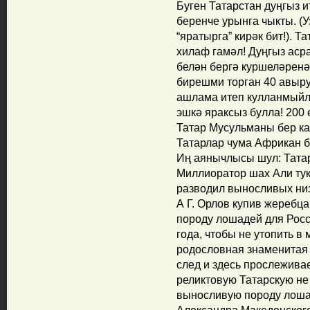
Буген Татарстан дуңгыз 
беренче урынга чыкты. (
“яратырга” кирәк бит!). 
хилаф гамәл! Дуңгыз аср
белән бергә куршеләренә
бирешми торган 40 авыру
ашлама итеп кулланмыйла
эшкә яраксыз булла! 200 
Татар Мусульманы бер кай
Татарлар чума Африкан б
Иң аянычлысы шул: Тата
Миллиоратор шах Али тук
разводил выносливых низ
А Г. Орлов купив жеребца
породу лошадей для Росс
года, чтобы не утопить в
родословная знаменитая 
след и здесь прослежива
реликтовую Татарскую не
выносливую породу лошаде