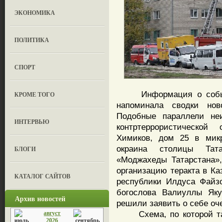
ЭКОНОМИКА
ПОЛИТИКА
СПОРТ
Информация о события
КРОМЕ ТОГО
напоминала сводки но
Подобные параллели не
ИНТЕРВЬЮ
контртеррористическо
Химиков, дом 25 в мик
окраина столицы Тата
БЛОГИ
«Моджахеды Татарстана»,
организацию теракта в Ка
КАТАЛОГ САЙТОВ
республики Илдуса Файзо
богослова Валиуллы Яку
Архив новостей
решили заявить о себе оч
Схема, по которой тата
август
2026