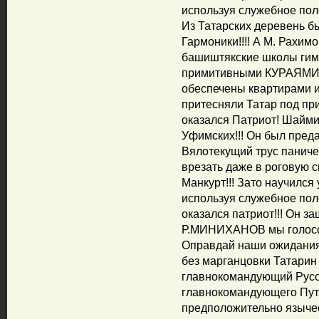
используя служебное поло
Из Татарских деревень б
Гармоники!!!! А М. Рахим
башиштякские школы гимн
примитивными КУРАЯМИ!
обеспечены квартирами и
притесняли Татар под пр
оказался Патриот! Шайми
Уфимских!!! Он был преда
Вялотекущий трус паничес
врезать даже в роговую с
Манкурт!!! Зато научился 
используя служебное пол
оказался патриот!!! Он з
Р.МИНИХАНОВ мы голосов
Оправдай наши ожидания!
без марганцовки Татарин
главнокомандующий Русск
главнокомандующего Пути
предположительно язычес