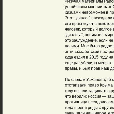
«Изучая материалы Раис
устойчивом мнении: какой
хизбами невозможен в п
Этот „диалог“ насаждали 
его практикуют в некото
человек, который долгое 
„диалога“, понимает: ми
это заблуждение, если н
целями. Мне было радостн
антиваххабитский настрой,
куда ездил в 2015 году 
еще раз убедило меня в т
правы, и был прав наш д
По словам Усманова, те 
отстаивали право Крыма 
году вышли защищать «ру
что верили: Россия — за
противница псевдоисламс
года в одни ряды с друг
защищали наш народ, его 