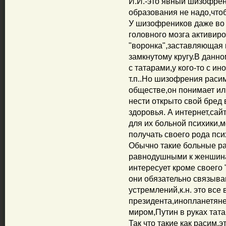
И.И.-это явный шизофрен
образования не надо,чтоб
У шизофреников даже во
головного мозга активир
"воронка",заставляющая
замкнутому кругу.В данно
с татарами,у кого-то с ин
т.п..Но шизофрения раси
обществе,он понимает ил
нести открыто свой бред
здоровья. А интернет,сай
для их больной психики,
получать своего рода пси
Обычно такие больные р
равнодушными к женшинам,
интересует кроме своего
они обязательно связыва
устремлений,к.н. это все
президента,инопланетян
миром,Путин в руках татар
Так что такие как расим,