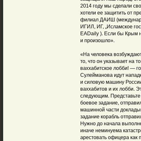
2014 году мы сделали сво
хотели ее защитить от п
филиал ДАИШ (междунаро
ИГИЛ, ИГ, „Исламское го
EADaily ). Если бы Крым 
и произошло».
«На человека возбуждают
то, что он указывает на т
ваххабитское лобби! — г
Сулейманова идут нападк
и силовую машину России
ваххабитов и их лобби. Э
следующим. Представьте 
боевое задание, отправи
машинной части докладыв
задание корабль отправи
Нужно до начала выполне
иначе неминуема катастр
арестовать офицера как 