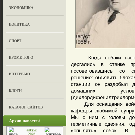
ЭКОНОМИКА
ПОЛИТИКА
СПОРТ
Когда собаки настоль
КРОМЕ ТОГО
дергались в станке пр
посоветовавшись со с
ИНТЕРВЬЮ
решение: объявить блоха
станции он раздобыл 
домашних усл
БЛОГИ
(дихлордифенилтрихлорме
Для оснащения войск 
КАТАЛОГ САЙТОВ
кафедры любимой супруг
Мы с ним с головы до 
Архив новостей
герметичные одеяния, о
август
«опылять» собак. В к
2026