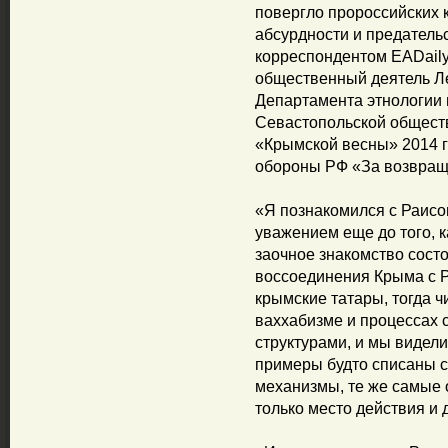
повергло пророссийских к
абсурдности и предательс
корреспондентом EADaily
общественный деятель Ле
Департамента этнологии
Севастопольской обществ
«Крымской весны» 2014 г
обороны РФ «За возвращ
«Я познакомился с Раисо
уважением еще до того, к
заочное знакомство состо
воссоединения Крыма с Р
крымские татары, тогда 
ваххабизме и процессах 
структурами, и мы видел
примеры будто списаны с
механизмы, те же самые
только место действия и