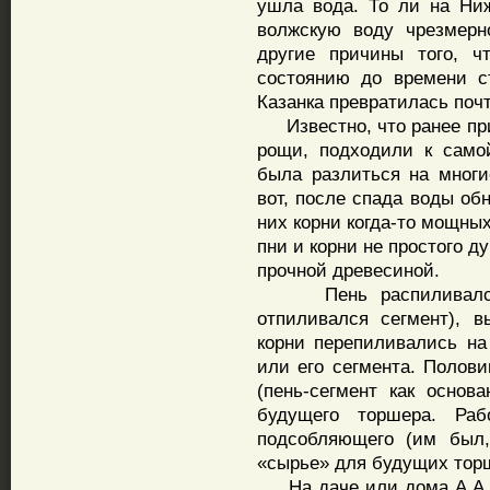
ушла вода. То ли на Ни
волжскую воду чрезмерн
другие причины того, ч
состоянию до времени с
Казанка превратилась почт
Известно, что ранее при
рощи, подходили к само
была разлиться на многи
вот, после спада воды об
них корни когда-то мощны
пни и корни не простого ду
прочной древесиной.
Пень распиливался п
отпиливался сегмент), 
корни перепиливались на
или его сегмента. Полови
(пень-сегмент как осно
будущего торшера. Раб
подсобляющего (им был,
«сырье» для будущих торш
На даче или дома А.А. о