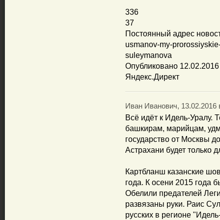
336
37
Постоянный адрес новости
usmanov-my-prorossiyskie-k
suleymanova
Опубликовано 12.02.2016 
Яндекс.Директ
Иван Иванович, 13.02.2016 
Всё идёт к Идель-Уралу. 
башкирам, марийцам, удм
государство от Москвы д
Астрахани будет только д
Картбланш казанские шов
года. К осени 2015 года
Обелили предателей Леги
развязаны руки. Раис Су
русских в регионе "Идель