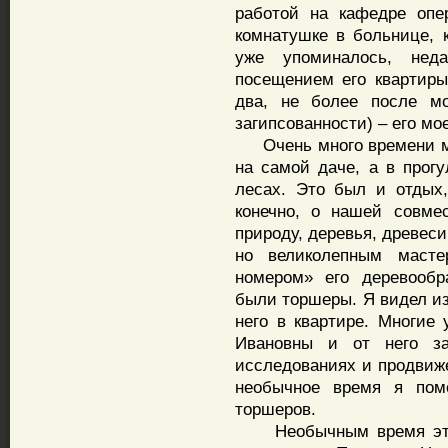
работой на кафедре опе
комнатушке в больнице, к
уже упоминалось, нед
посещением его квартиры
два, не более после м
загипсованности) – его мо
Очень много времени мы 
на самой даче, а в прогу
лесах. Это был и отдых,
конечно, о нашей совме
природу, деревья, древес
но великолепным масте
номером» его деревообр
были торшеры. Я видел и
него в квартире. Многие
Ивановны и от него з
исследованиях и продвиж
необычное время я пом
торшеров.
Необычным время это б