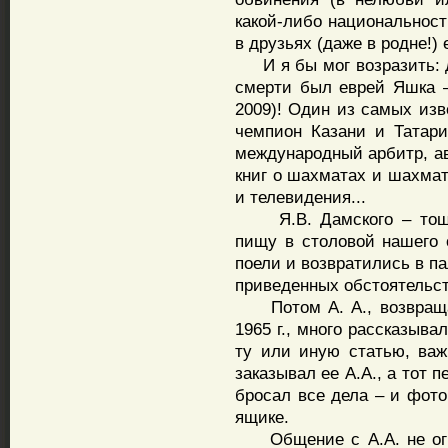
какой-либо национальности
в друзьях (даже в родне!) 
И я бы мог возразить: д
смерти был еврей Яшка 
2009)! Один из самых из
чемпион Казани и Татар
международный арбитр, а
книг о шахматах и шахмат
и телевидения...
Я.В. Дамского – тощег
пищу в столовой нашего
поели и возвратились в па
приведенных обстоятельст
Потом А. А., возвращая
1965 г., много рассказыва
ту или иную статью, ва
заказывал ее А.А., а тот
бросал все дела – и фото
ящике.
Общение с А.А. не огра