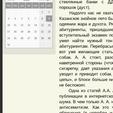
стеклянные банки с ДД
пон
втр
срд
чет
пят
суб
вск
порошок (дуст).
Надолго нас не хватило
1
2
Казанское знойное лето б
3
4
5
6
7
8
9
одеянии жара и духота. Р
10
11
12
13
14
15
16
абитуриенты, пришедши
17
18
19
20
21
22
23
вступительный экзамен по
24
25
26
27
28
29
30
умел найти нужный тон
31
абитуриентам. Перебрасы
вот уже желающие стать
собак. А. А. стоит, ра
наветренной стороны (что
сигаретку, дает указания
уводит и приводит собак.
целы», и блохи больше ни
не беспокоят.
Одна из статей А.А. Аг
публикации в интернетск
шума. В чем только А. А. 
антисемитизм. Как это 
обвинения (в нелюбви и