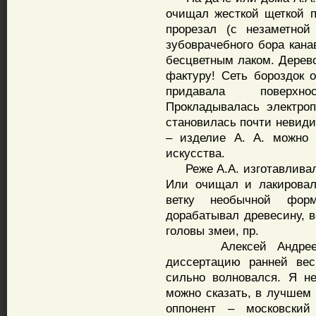
очищал жесткой щеткой п
прорезал (с незаметной
зубоврачебного бора кана
бесцветным лаком. Дерев
фактуру! Сеть бороздок 
придавала поверхно
Прокладывалась электроп
становилась почти невид
– изделие А. А. можно 
искусства.
Реже А.А. изготавливал 
Или очищал и лакировал
ветку необычной форм
дорабатывал древесину, в
головы змеи, пр.
Алексей Андреевич 
диссертацию ранней вес
сильно волновался. Я н
можно сказать, в лучшем
оппонент – московски