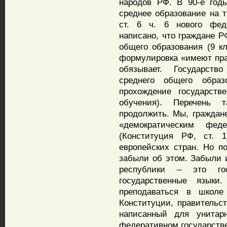
народов РФ. В 90-е год
среднее образование на т
ст. 6 ч. 6 нового фед
написано, что граждане Р
общего образования (9 к
формулировка «имеют прав
обязывает. Государств
среднего общего обра
прохождение государств
обучения). Перечень 
продолжить. Мы, граждан
«демократическим фед
(Конституция РФ, ст. 
европейских стран. Но по
забыли об этом. Забыли и
республики – это го
государственные языки
преподаваться в школе
Конституции, правительст
написанный для унитар
федеративном государств