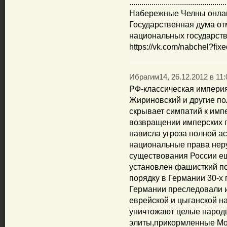
................................................
Набережные Челны онла
Государственная дума от
национальных государств
https://vk.com/nabchel?fix
Ибрагим14, 26.12.2012 в 11:
РФ-классическая империя
Жириновский и другие по
скрывает симпатий к имп
возвращении имперских 
нависла угроза полной а
национальные права неру
существования России ещ
установлен фашисткий п
порядку в Германии 30-х 
Германии преследовали 
еврейской и цыганской н
уничтожают целые народ
элиты,прикормленные М