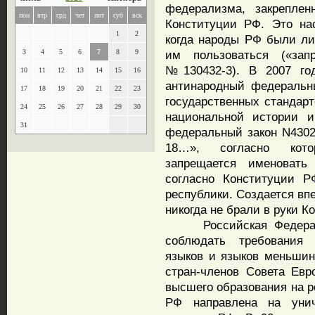
федерализма, закреплен
пон
втр
срд
чет
пят
суб
вск
Конституции РФ. Это на
1
2
когда народы РФ были л
3
4
5
6
7
8
9
им пользоваться («зап
№130432-3). В 2007 год
10
11
12
13
14
15
16
антинародный федеральн
17
18
19
20
21
22
23
государственных стандарт
24
25
26
27
28
29
30
национальной истории и
31
федеральный закон N4302
18…», согласно котор
запрещается именовать
согласно Конституции Р
республики. Создается вп
никогда не брали в руки 
Российская Федерация
соблюдать требования 
языков и языков меньшин
стран-членов Совета Евр
высшего образования на р
РФ направлена на унич