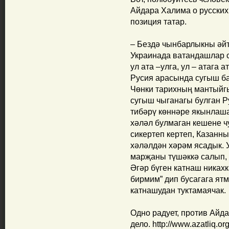
Айдара Халима о русских,
позиция татар.
– Бездә чынбарлыкны әйтү
Украинада ватандашлар
ул ата –улга, ул – атага 
Русия арасында сугыш ба
Чөнки тарихның мантыйгы
сугыш чыганагы булган Р
тибәрү көннәре якынлаша
хәләл булмаган кешене ч
сикертеп кертеп, Казанны
хәләлдән хәрәм ясадык. 
марҗаны түшәккә салып, 
Әгәр бүген катнаш никах
бирмим” дип бусагага ятм
катнашудан туктамаячак.
Одно радует, против Айд
дело. http://www.azatliq.or