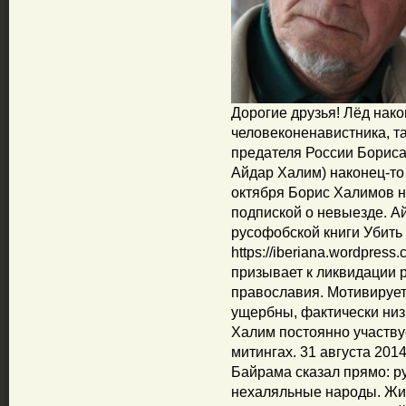
Дорогие друзья! Лёд нако
человеконенавистника, т
предателя России Бориса
Айдар Халим) наконец-то
октября Борис Халимов 
подпиской о невыезде. А
русофобской книги Убить 
https://iberiana.wordpres
призывает к ликвидации р
православия. Мотивирует 
ущербны, фактически низ
Халим постоянно участву
митингах. 31 августа 201
Байрама сказал прямо: ру
нехаляльные народы. Жит