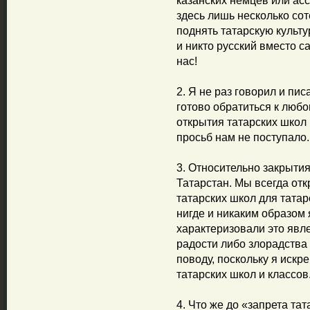
казанских немцев или асс
здесь лишь несколько соте
поднять татарскую культу
и никто русский вместо с
нас!
2. Я не раз говорил и пи
готово обратиться к люб
открытия татарских школ 
просьб нам не поступало.
3. Относительно закрытия
Татарстан. Мы всегда от
татарских школ для татар
нигде и никаким образом 
характеризовали это явл
радости либо злорадства 
поводу, поскольку я искр
татарских школ и классов
4. Что же до «запрета та