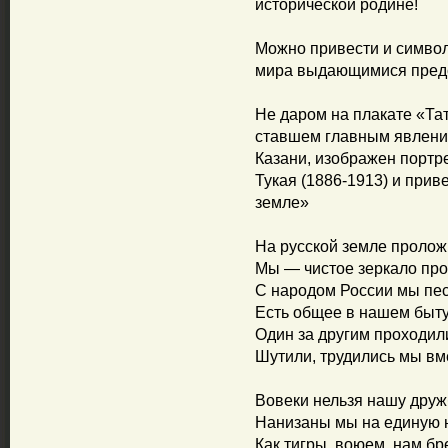
исторической родине!
Можно привести и символ
мира выдающимися предс
Не даром на плакате «Тат
ставшем главным явлени
Казани, изображен портре
Тукая (1886-1913) и прив
земле»
На русской земле пролож
Мы — чистое зеркало про
С народом России мы пес
Есть общее в нашем быту
Один за другим проходил
Шутили, трудились мы вме
Вовеки нельзя нашу друж
Нанизаны мы на единую н
Как тигры, воюем, нам бр