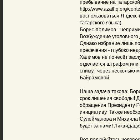
пребывание на татарской
http://www.azatliq.org/con
воспользоваться Яндекс-
татарского языка).
Борис Халимов - неприми
Возбуждение уголовного 
Однако избрание лишь по
пресечения - глубоко нед
Халимов не понесёт засл
отделается штрафом или 
снимут через несколько м
Байрамовой.
Наша задача такова: Бор
срок лишения свободы! Дл
обращения Президенту Р
инициативу. Также необх
Сулейманова и Михаила 
будет за нами! Ликвидация
Вот, полюбуйтесь челов