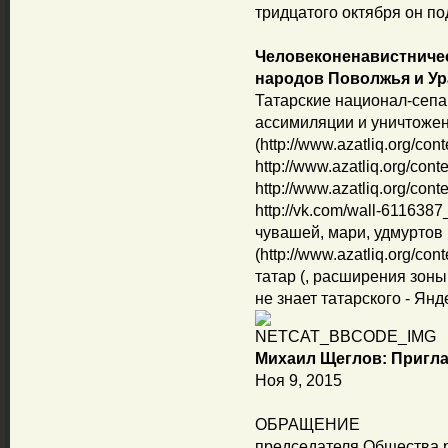
тридцатого октября он по
Человеконенавистниче
народов Поволжья и Ур
Татарские национал-сепа
ассимиляции и уничтоже
(http://www.azatliq.org/con
http://www.azatliq.org/cont
http://www.azatliq.org/cont
http://vk.com/wall-611638
чувашей, мари, удмуртов
(http://www.azatliq.org/con
татар (, расширения зоны
не знает татарского - Янде
Михаил Щеглов: Пригла
Ноя 9, 2015
ОБРАЩЕНИЕ
председателя Общества р