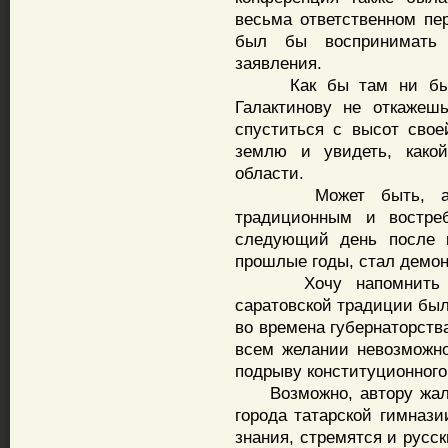
весьма ответственном пе
был бы воспринимать 
заявления.
Как бы там ни было, 
Галактинову не откажеш
спуститься с высот сво
землю и увидеть, како
области.
Может быть, автор
традиционным и востре
следующий день после к
прошлые годы, стал демо
Хочу напомнить чита
саратовской традиции бы
во времена губернаторства
всем желании невозможн
подрыву конституционного
Возможно, автору жалоб
города татарской гимнази
знания, стремятся и русс