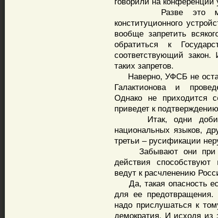
говорили на конференции у
Разве это может 
конституционного устройс
вообще запретить всяког
обратиться к Государ
соответствующий закон.
таких запретов.
Наверно, УФСБ не остав
Галактионова и провед
Однако не приходится с
приведет к подтверждению
Итак, одни добивают
национальных языков, др
третьи – русификации нер
Забывают они при это
действия способствуют 
ведут к расчленению Росс
Да, такая опасность ест
для ее предотвращения.
надо прислушаться к тому
демократия. И исходя из 