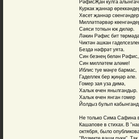
РәфисҖан кулга алынгач
Куркак җаннар өреккәнде
Хөсет җаннар сөенгәндер
Милләтпәрвәр көенгәнде
Сәяси тоткын юк диләр.
Ләкин Рәфис бит төрмәдә
Чиктән ашкан гаделсезле
Бездә нәфрәт уята.
Син безнең белән Рәфис,
Син милләтем аләме!
Иблис туе мәңге бармас,
Гаделлек бер җиңәр әле.
Гомер зая уза димә,
Халык өчен янылгандыр.
Халык өчен янган гомер
Йолдыз булып кабынганд
Не только Сима Сафина 
Кашапове в стихах. В "на
октября, было опубликов
"Возмите ваши руки". Та