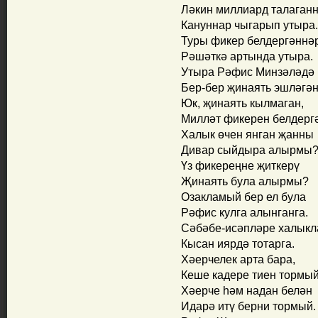
Ләкин миллиард талаган
Кануннар чыгарып утыра.
Туры фикер белдергәннә
Рәшәткә артында утыра.
Утыра Рәфис Минзәләдә
Бер-бер җинаять эшләгә
Юк, җинаять кылмаган,
Милләт фикерен белдерг
Халык өчен янган җанны
Дивар сыйдыра алырмы
Үз фикереңне җиткерү
Җинаять була алырмы?
Озакламый бер ел була
Рәфис кулга алынганга.
Сәбәбе-исәпләре халык
Кысан иярдә тотарга.
Хәерчелек арта бара,
Кеше кадере тиен тормый
Хәерче һәм надан белән
Идарә итү берни тормый.