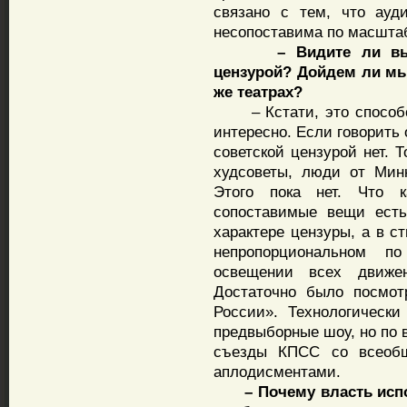
связано с тем, что ауд
несопоставима по масшта
– Видите ли вы
цензурой? Дойдем ли мы
же театрах?
– Кстати, это способст
интересно. Если говорить 
советской цензурой нет. 
худсоветы, люди от Минк
Этого пока нет. Что к
сопоставимые вещи есть
характере цензуры, а в с
непропорциональном п
освещении всех движе
Достаточно было посмот
России». Технологическ
предвыборные шоу, но по 
съезды КПСС со всеобщ
аплодисментами.
– Почему власть исп