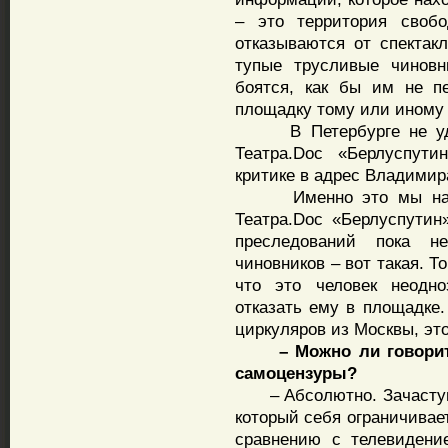
– это территория свобо
отказываются от спектакл
тупые трусливые чиновн
боятся, как бы им не п
площадку тому или иному 
В Петербурге не удает
Театра.Doc «Берлуспути
критике в адрес Владимир
Именно это мы наблюд
Театра.Doc «Берлуспутин
преследований пока н
чиновников – вот такая. 
что это человек неодн
отказать ему в площадке.
циркуляров из Москвы, эт
– Можно ли говори
самоцензуры?
– Абсолютно. Зачастую 
который себя ограничивае
сравнению с телевидени