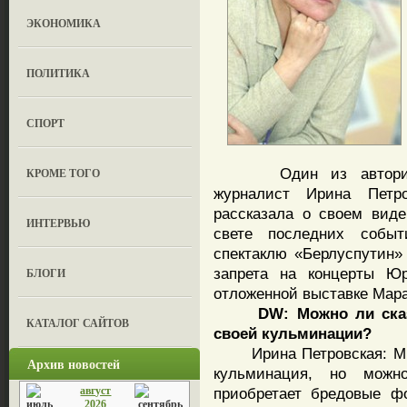
ЭКОНОМИКА
ПОЛИТИКА
СПОРТ
Один из авторитетне
КРОМЕ ТОГО
журналист Ирина Петр
рассказала о своем вид
ИНТЕРВЬЮ
свете последних событ
спектаклю «Берлуспутин» 
запрета на концерты Ю
БЛОГИ
отложенной выставке Мара
DW: Можно ли сказ
КАТАЛОГ САЙТОВ
своей кульминации?
Ирина Петровская: Мы 
Архив новостей
кульминация, но можн
август
приобретает бредовые ф
2026