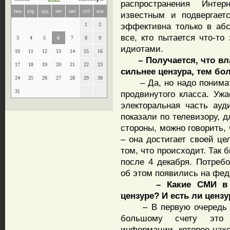
распространения Инте
пон
втр
срд
чет
пят
суб
вск
известным и подвергает
эффективна только в аб
1
2
все, кто пытается что-то
3
4
5
6
7
8
9
идиотами.
10
11
12
13
14
15
16
– Получается, что вл
17
18
19
20
21
22
23
сильнее цензура, тем б
24
25
26
27
28
29
30
– Да, но надо понимать
31
продвинутого класса. Ужа
электоральная часть ауд
показали по телевизору, д
стороны, можно говорить,
– она достигает своей це
том, что происходит. Так
после 4 декабря. Потреб
об этом появились на фед
– Какие СМИ в 
цензуре? И есть ли цензу
– В первую очередь цен
большому счету это 
информации, которое нахо