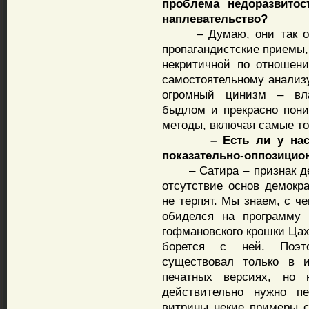
проблема недоразвитос
наплевательство?
– Думаю, они так оцен
пропагандистские приемы,
некритичной по отношени
самостоятельному анализу
огромный цинизм – вла
быдлом и прекрасно пони
методы, включая самые то
– Есть ли у нас
показательно-оппозицио
– Сатира – признак дем
отсутствие основ демокр
не терпят. Мы знаем, с ч
обиделся на программу 
гофмановского крошки Цах
борется с ней. Поэто
существовал только в и
печатных версиях, но 
действительно нужно пе
витрины некие примеры с