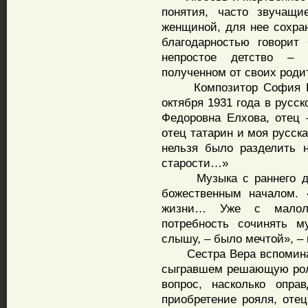
понятия, часто звучащ
женщиной, для нее сохра
благодарностью говорит
непростое детство – 
полученном от своих роди
Композитор София Губ
октября 1931 года в русс
Федоровна Елхова, отец 
отец татарин и моя русск
нельзя было разделить 
старости…»
Музыка с раннего детс
божественным началом.
жизни… Уже с малоле
потребность сочинять м
слышу, – было мечтой», –
Сестра Вера вспоминает
сыгравшем решающую рол
вопрос, насколько опр
приобретение рояля, отец