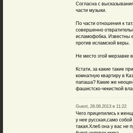
Согласна с высказывани
части музыки.
По части отношения к та
совершенно отвратительн
исламофобка. Известны ее
против исламской веры.
Не место этой мерзавке 
Кстати, за какие такие п
комнатную квартиру в Ка
папаша? Какие же неоцен
фашистско-чекисткой вла
Guest, 28.08.2013 в 11:22
Чего прицепились к женщи
у нее русская,само собой
такая.Хлеб она у вас не 
будет человек мира.