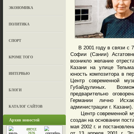
ЭКОНОМИКА
ПОЛИТИКА
СПОРТ
В 2001 году в связи с 
Софии (Сании) Асгатовн
КРОМЕ ТОГО
возникло желание отреста
Казани на улице Тельма
ИНТЕРВЬЮ
юность композитора в пер
Центр современной му
Губайдулиных. Возм
БЛОГИ
предварительно оговор
Германии лично Исха
КАТАЛОГ САЙТОВ
администрации г. Казани).
Центр современной муз
Архив новостей
создан на основании пост
мая 2002 г. и постановле
август
от 13 апреля 2001 г. Э
2026