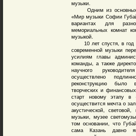
музыки.
Одним из основных пр
«Мир музыки Софии Губай
вариантах для разн
мемориальных комнат ко
музыкой.
10 лет спустя, в год 8
современной музыки пере
усилиям главы админис
команды, а также дирек
научного руководит
осуществлено подлин
реконструкцию было в
творческих и финансовых
старт новому этапу в е
осуществится мечта о зал
акустической, световой,
музыки, музее светомуз
том основании, что Губа
сама Казань давно яв