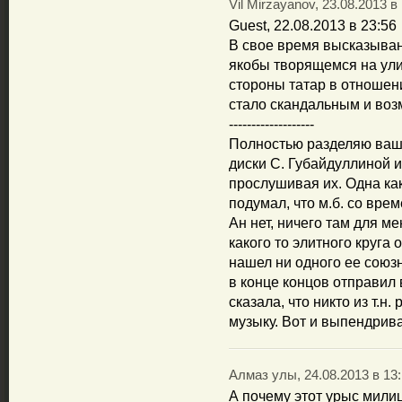
Vil Mirzayanov, 23.08.2013 в
Guest, 22.08.2013 в 23:56
В свое время высказыва
якобы творящемся на ули
стороны татар в отношен
стало скандальным и возм
-------------------
Полностью разделяю ваше
диски С. Губайдуллиной и
прослушивая их. Одна ка
подумал, что м.б. со вре
Ан нет, ничего там для м
какого то элитного круга о
нашел ни одного ее союзн
в конце концов отправил 
сказала, что никто из т.н
музыку. Вот и выпендрив
Алмаз улы, 24.08.2013 в 13
А почему этот урыс мили