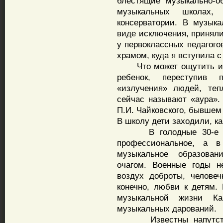
блестящие музыкально-о
музыкальных школах,
консерватории. В музыка
виде исключения, приняли
у первоклассных педагого
храмом, куда я вступила 
Что может ощутить и з
ребенок, переступив 
«излучения» людей, теп
сейчас называют «аура».
П.И. Чайковского, бывшем
В школу дети заходили, ка
В голодные 30-е год
профессиональное, а 
музыкальное образова
очагом. Военные годы 
воздух доброты, человеч
конечно, любви к детям
музыкальной жизни Ка
музыкальных дарований.
Известны напутствен