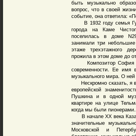
быть музыкально образо
вопрос, что в своей жизн
событие, она ответила: «
В 1932 году семья Губ
города на Каме Чисто
поселилась в доме N2
занимали три небольшие
этаже трехэтажного де
прожила в этом доме до от
Композитор София Губ
современности. Ее имя 
музыкального мира. О ней 
Нескромно сказать, я в
европейской знаменитос
Пушкина и в одной му
квартире на улице Тельм
когда мы были пионерами.
В начале XX века Казан
значительные музыкальн
Московской и Петербу