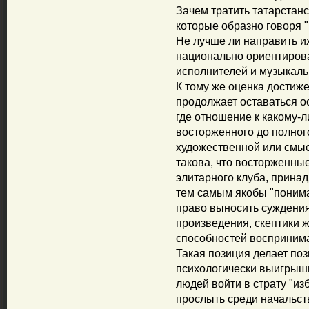
Зачем тратить татарстан
которые образно говоря "
Не лучше ли направить и
национально ориентиров
исполнителей и музыкаль
К тому же оценка достиж
продолжает оставаться о
где отношение к какому-
восторженного до полног
художественной или смыс
такова, что восторженны
элитарного клуба, принад
тем самым якобы "понима
право выносить суждения
произведения, скептики ж
способностей воспринима
Такая позиция делает поз
психологически выигрышно
людей войти в страту "из
прослыть среди начальс