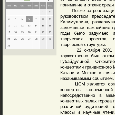
понимание и отклик среди
пон
втр
срд
чет
пят
суб
вск
Позже за реализацию п
1
2
руководством председа
3
4
5
6
7
8
9
Калимуллина, развернув
10
11
12
13
14
15
16
заложившая важнейшие тр
годы было задумано и
17
18
19
20
21
22
23
творческих проектов,
24
25
26
27
28
29
30
творческой структуры.
31
22 октября 2001 год
торжественно был откр
Губайдулиной. Открыти
концертами грандиозного 
Казани и Москве в связи
незабываемым событием.
ЦСМ является организ
концертов современн
непосредственно в мем
концертных залах города 
различной аудиторией: 
классы и научные чтени