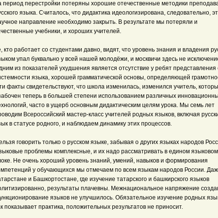
а период перестройки потеряны хорошие отечественные методики преподав
усского языка. Считалось, что дидактика идеологизирована, следовательно, э
аучное направление необходимо закрыть. В результате мы потеряли и
ачественные учебники, и хороших учителей.
е, кто работает со студентами давно, видят, что уровень знания и владения р
зыком упал буквально у всей нашей молодёжи, и москвичи здесь не исключени
дним из показателей ухудшения является отсутствие у ребят представления 
истемности языка, хорошей грамматической основы, определяющей грамотно
ти факты свидетельствуют, что школа изменилась, изменился учитель, котор
забочен теперь в большей степени использованием различных инновационн
ехнологий, часто в ущерб основным дидактическим целям урока. Мы семь лет
роводим Всероссийский мастер-класс учителей родных языков, включая русск
зык в статусе родного, и наблюдаем динамику этих процессов.
ельзя говорить только о русском языке, забывая о других языках народов Росс
зыковые проблемы комплексные, и их надо рассматривать в едином языковом
локе. Не очень хороший уровень знаний, умений, навыков и формирования
омпетенций у обучающихся мы отмечаем по всем языкам народов России. Даж
атарстане и Башкортостане, где изучение татарского и башкирского языков
олитизированно, результаты плачевны. Межнациональное напряжение создан
ункционирование языков не улучшилось. Обязательное изучение родных язы
ак показывает практика, положительных результатов не приносит.