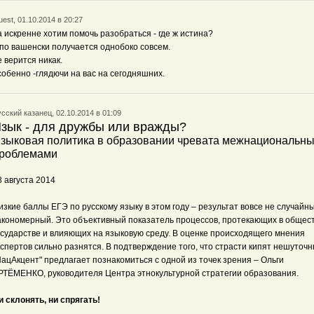
est, 01.10.2014 в 20:27
а искренне хотим помочь разобраться - где ж истина?
 по вашенски получается однобоко совсем.
е верится никак.
собенно -глядючи на вас на сегодняшних.
сский казанец, 02.10.2014 в 01:09
зык - для дружбы или вражды?
зыковая политика в образовании чревата межнациональн
роблемами
8 августа 2014
изкие баллы ЕГЭ по русскому языку в этом году – результат вовсе не случайны
акономерный. Это объективный показатель процессов, протекающих в общест
осударстве и влияющих на языковую среду. В оценке происходящего мнения
кспертов сильно разнятся. В подтверждение того, что страсти кипят нешуточн
НацАкцент" предлагает познакомиться с одной из точек зрения – Ольги
РТЁМЕНКО, руководителя Центра этнокультурной стратегии образования.
и склонять, ни спрягать!