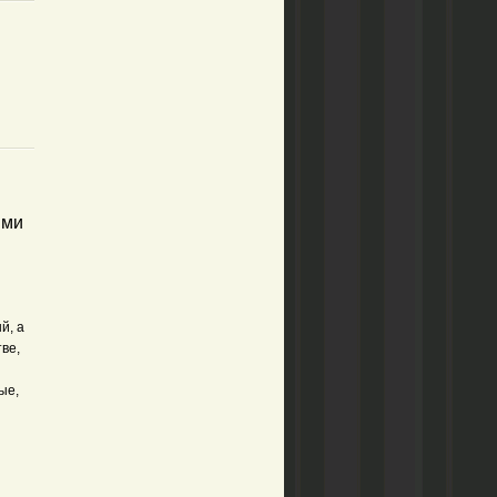
ыми
й, а
ве,
ые,