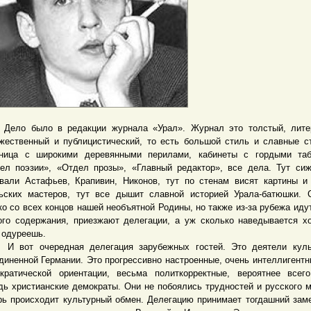
 было в редакции журнала «Урал». Журнал это толстый, литер
жественный и публицистический, то есть большой стиль и славные с
ница с широкими деревянными перилами, кабинеты с гордыми таб
ел поэзии», «Отдел прозы», «Главный редактор», все дела. Тут си
вали Астафьев, Крапивин, Никонов, тут по стенам висят картины и
ьских мастеров, тут все дышит славной историей Урала-батюшки.
ко со всех концов нашей необъятной Родины, но также из-за рубежа иду
ого содержания, приезжают делегации, а уж сколько наведывается х
 одуреешь.
от очередная делегация зарубежных гостей. Это деятели куль
диненной Германии. Это прогрессивно настроенные, очень интеллигент
кратической ориентации, весьма политкорректные, вероятнее всего
дь христианские демократы. Они не побоялись трудностей и русского м
рь происходит культурный обмен. Делегацию принимает тогдашний зам