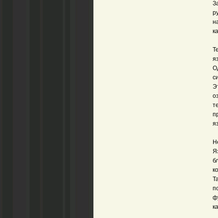
З
р
н
к
Т
я
О
с
Э
о
т
п
я
Н
Я
б
к
Т
п
ф
к