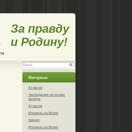
За правду
и Родину!
ета
Интервью
Атласов
Экспедиция на полюс
холода
Атласов
Израиль на Волге
Хирург
Израиль на Волге