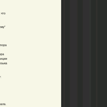
и
 что
ему"
 пора
ора
анции
языка
:
иала.