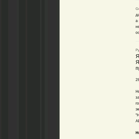
Gu
д
а
н
о
Ру
Я
Я
п
2
Н
з
г
э
"
А
Н