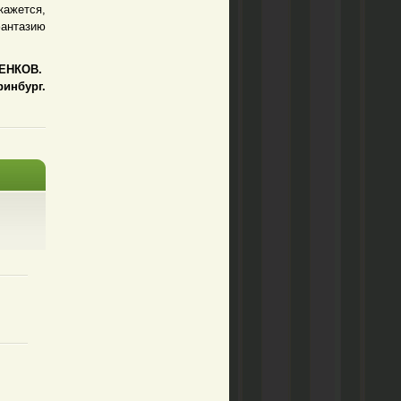
кажется,
фантазию
ЬЕНКОВ.
ринбург.