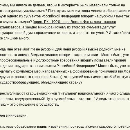
очему мы ничего не делаем, чтобы в Интернете были материалы только на
итературном русском языке? Почему мы молчим, когда министр образования 
ауки одного из субъектов Российской Федерации говорит на русском языке так,
го слушать стыдно?
(прим. РК - 100% - про Энгеля Фаттахова - нашего
еханизатора, а заодно минобра)
Почему из этого же субъекта депутат
осударственной думы практически склонять и спрягать не умеет? И таких "поч
же слишком много.
огда мне отвечают: "Я не русский. Для меня русский язык не родной", мне не
онятна эта логика. Ведь как человек говорит, так он и мыслит. Может быть, уже
 профессиональные и должностные требования вводить показатели уровня
ладения государственным языком Российской Федерации? Может быть, уже п
одумать о комплексе мер, направленных на формирование понимания (во Фр
 других странах это хорошо работает), что русский язык имеет особый статус 
осударствообразующего, объединяющего страну?
 республиках от старшеклассников "титульной" национальности я часто слышу
Наш язык государственный! Ну а русский язык – это так…" А ведь отношение к
зыку – это отношение к государству.
рен в инновации
 системе образования видны изменения, произошла смена кадрового потенц