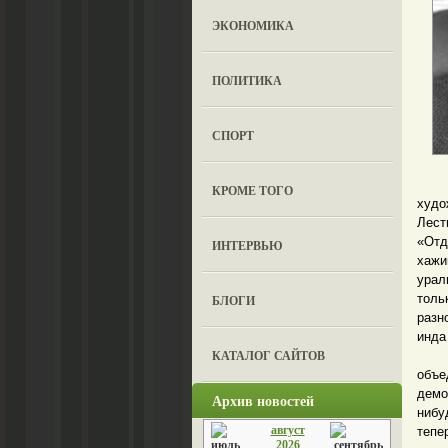
ЭКОНОМИКА
ПОЛИТИКА
СПОРТ
Дело
КРОМЕ ТОГО
худо
Лест
«Отд
ИНТЕРВЬЮ
хажи
урал
толь
БЛОГИ
разн
инда
КАТАЛОГ САЙТОВ
И в
объе
демо
Архив новостей
нибу
август
тепе
2026