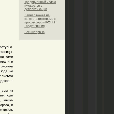
Традиционный ислам
нуждается в
деполитизации
Лайнер может не
взлететь (интервью с
профессором КФУ Г.Г.
Габдуллиным)
Все интервью
атурно-
траницы.
личками
живали и
 рисунки
 Сюда не
т письма
одоков –
туры из
ные люди
, какие-
ороза, и
еститель