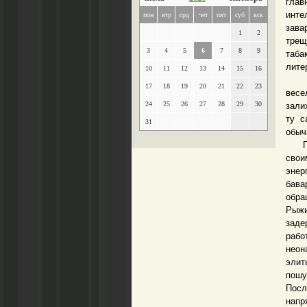
гла
инте
пон
втр
срд
чет
пят
суб
вск
зава
1
2
трещ
3
4
5
6
7
8
9
таба
лите
10
11
12
13
14
15
16
Тут-
17
18
19
20
21
22
23
вес
24
25
26
27
28
29
30
зали
ту с
31
обыч
Писа
свои
энер
бава
обра
Рыжи
заде
рабо
неон
элит
пошу
Посл
напр