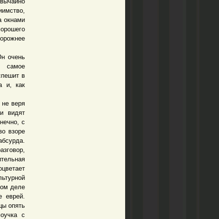
вычайно
иимство,
а окнами
хорошего
орожнее
н очень
е самое
спешит в
а и, как
 не веря
и видят
нечно, с
во взоре
абсурда.
азговор,
ительная
оцветает
льтурной
мом деле
е еврей.
цы опять
моучка с