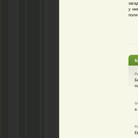
зага
у ни
поли
К
Ро
Б
п
Gu
а
Ро
Е