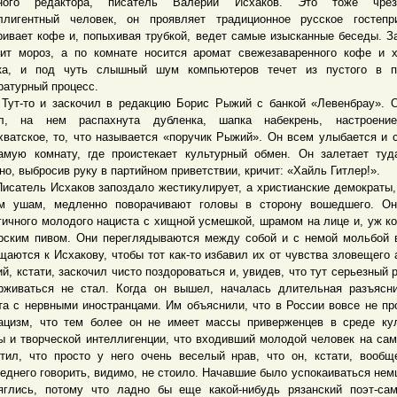
вного редактора, писатель Валерий Исхаков. Это тоже чрез
ллигентный человек, он проявляет традиционное русское гостепр
ривает кофе и, попыхивая трубкой, ведет самые изысканные беседы. З
ит мороз, а по комнате носится аромат свежезаваренного кофе и 
ка, и под чуть слышный шум компьютеров течет из пустого в п
ратурный процесс.
то и заскочил в редакцию Борис Рыжий с банкой «Левенбрау». О
ел, на нем распахнута дубленка, шапка набекрень, настроени
хватское, то, что называется «поручик Рыжий». Он всем улыбается и 
амую комнату, где проистекает культурный обмен. Он залетает туд
но, выбросив руку в партийном приветствии, кричит: «Хайль Гитлер!».
тель Исхаков запоздало жестикулирует, а христианские демократы,
м ушам, медленно поворачивают головы в сторону вошедшего. Он
гичного молодого нациста с хищной усмешкой, шрамом на лице и, уж ко
рским пивом. Они переглядываются между собой и с немой мольбой 
щаются к Исхакову, чтобы тот как-то избавил их от чувства зловещего 
й, кстати, заскочил чисто поздороваться и, увидев, что тут серьезный р
рживаться не стал. Когда он вышел, началась длительная разъясн
та с нервными иностранцами. Им объяснили, что в России вовсе не пр
ацизм, что тем более он не имеет массы приверженцев в среде ку
ы и творческой интеллигенции, что входивший молодой человек на са
тил, что просто у него очень веселый нрав, что он, кстати, вообщ
еднего говорить, видимо, не стоило. Начавшие было успокаиваться нем
яглись, потому что ладно бы еще какой-нибудь рязанский поэт-са