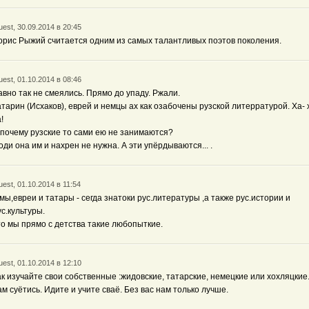
est, 30.09.2014 в 20:45
орис Рыжий считается одним из самых талантливых поэтов поколения.
est, 01.10.2014 в 08:46
авно так не смеялись. Прямо до упаду. Ржали.
атарин (Исхаков), еврей и немцы ах как озабочены рузской литерратурой. Ха- 
!
 почему рузские то сами ею не занимаются?
оди она им и нахрен не нужна. А эти упёрдываются... .
est, 01.10.2014 в 11:54
 мы,евреи и татары - сегда знатоки рус.литературы ,а также рус.истории и
ус.культуры.
то мы прямо с детства такие любопыткие.
est, 01.10.2014 в 12:10
ак изучайте свои собственные :жидовские, татарские, немецкие или хохляцкие.
ам суётись. Идите и учите сваё. Без вас нам только лучше.