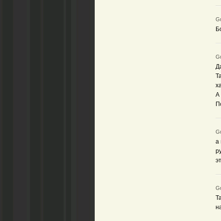
Gu
Б
Gu
Д
Т
ха
А
П
Gu
а
р
э
Gu
Т
н