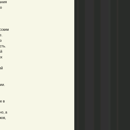
ания
то
усским
е.
о
сть.
ый
ых
ий
ии.
е в
о, а
ков,