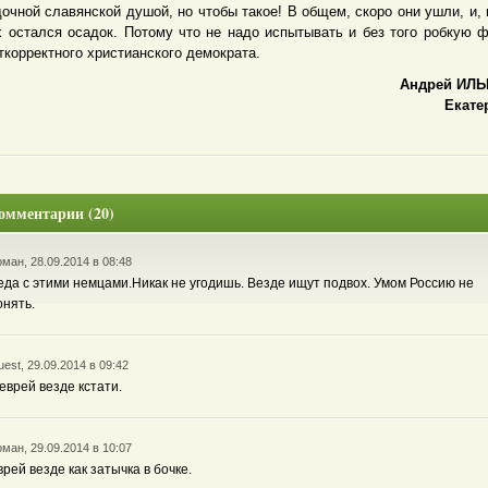
дочной славянской душой, но чтобы такое! В общем, скоро они ушли, и, 
х остался осадок. Потому что не надо испытывать и без того робкую 
ткорректного христианского демократа.
Андрей ИЛ
Екате
омментарии (20)
ман, 28.09.2014 в 08:48
еда с этими немцами.Никак не угодишь. Везде ищут подвох. Умом Россию не
онять.
est, 29.09.2014 в 09:42
 еврей везде кстати.
ман, 29.09.2014 в 10:07
врей везде как затычка в бочке.