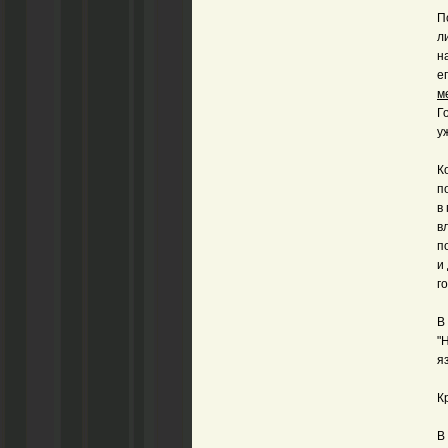
П
л
н
е
м
Г
у
К
п
в
в
п
и
г
В
"
я
К
В