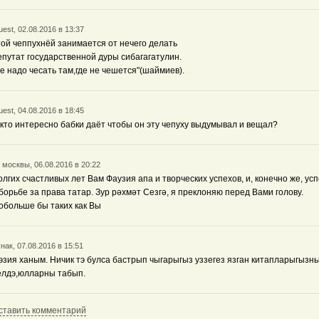
est, 02.08.2016 в 13:37
той чеппухнёй занимается от нечего делать
епутат государственной дуры сибагагатулин.
не надо чесать там,где не чешется"(шаймиев).
est, 04.08.2016 в 18:45
 кто интересно бабки даёт чтобы он эту чепуху выдумывал и вещал?
 москвы, 06.08.2016 в 20:22
олгих счастливых лет Вам Фаузия апа и творческих успехов, и, конечно же, ус
 борьбе за права татар. Зур рәхмәт Сезгә, я преклоняю перед Вами голову.
обольше бы таких как Вы
нак, 07.08.2016 в 15:51
эзия ханым. Ничик тэ булса бастрып чыгарыгыз уззегез язган китапларыгызны
елдэ,юлларны табып.
ставить комментарий