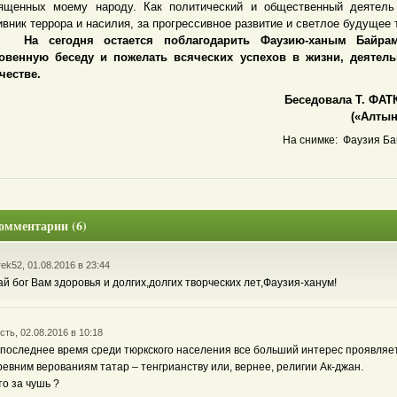
ященных моему народу. Как политический и общественный деятель
ивник террора и насилия, за прогрессивное развитие и светлое будущее 
сегодня остается поблагодарить Фаузию-ханым Байрам
овенную беседу и пожелать всяческих успехов в жизни, деятель
честве.
Беседовала Т. ФАТ
(«Алтын 
На снимке: Фаузия Ба
омментарии (6)
rek52, 01.08.2016 в 23:44
ай бог Вам здоровья и долгих,долгих творческих лет,Фаузия-ханум!
сть, 02.08.2016 в 10:18
 последнее время среди тюркского населения все больший интерес проявляет
ревним верованиям татар – тенгрианству или, вернее, религии Ак-джан.
то за чушь ?