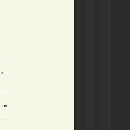
пехов
 ике