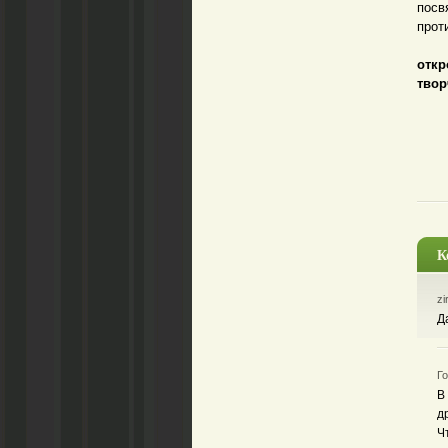
посв
прот
На 
откр
твор
К
zi
Д
Го
В
д
Ч