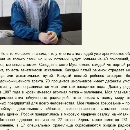
 в то же время я знала, что у многих этих людей уже хроническое об
они не только сами, но и их потомки будут больны на 40 поколений,
ры, меченые атомом. Сегодня в селе Муслюмово каждый четвертый р
нт, то есть генетически искалечен. Каждый пятый ребенок страдает б
ца или дыхательных путей. Каждый шестой ребенок страдает бо
дочно-кишечного тракта. 70 процентов школьников имеет дефекты умс
ития, у них не развивается мозг или там находится вода. Даже у ро
е 1997 года в крови имеется атомная метка – облучение. Моя главная 
римере этих облученных радиацией татар показать всему миру оп
ных предприятий для всего человечества. Мое главное требование – пр
нейшую деятельность «Маяка», законсервировать атомное произв
ать других. Россия превратилась в мировую ядерную свалку, на «Маяк»
ботанное ядерное топливо из 22 стран. Здесь также имеется 231
ронение, в 17 специальных хранилища сбрасываются жидкие радио