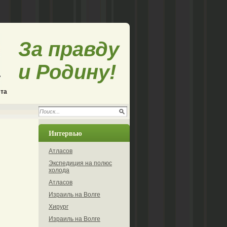
За правду
и Родину!
ета
Интервью
Атласов
Экспедиция на полюс
холода
Атласов
Израиль на Волге
Хирург
Израиль на Волге