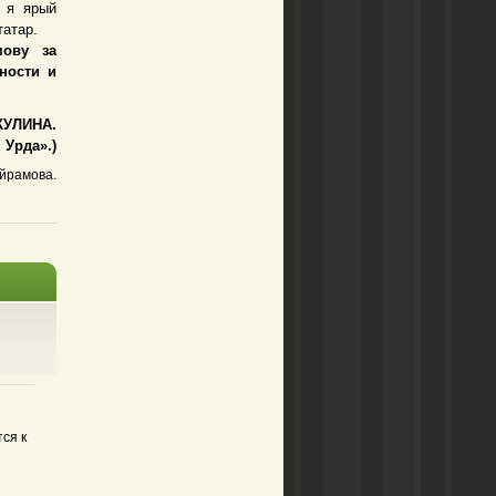
 я ярый
татар.
ову за
ности и
КУЛИНА.
Урда».)
йрамова.
ся к