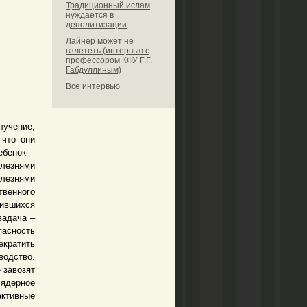
Традиционный ислам
нуждается в
деполитизации
Лайнер может не
взлететь (интервью с
профессором КФУ Г.Г.
Габдуллиным)
Все интервью
лучение,
 что они
ебенок –
олезнями
лезнями
твенного
дившихся
задача –
асность
екратить
одство.
 завозят
 ядерное
активные