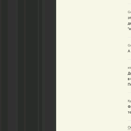
Gu
э
д
"
Gu
А
из
Д
в
П
Ку
Ф
т
О