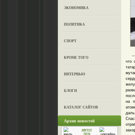
ЭКОНОМИКА
ПОЛИТИКА
СПОРТ
– Но
КРОМЕ ТОГО
что 
тата
мута
ИНТЕРВЬЮ
серд
желу
разв
БЛОГИ
посл
на п
КАТАЛОГ САЙТОВ
атом
даль
Спас
Архив новостей
отра
август
захо
2026