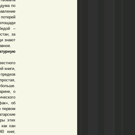
ндума по
авление
потерей
 площади
бедой –
стан, за
ди знают
авное.
атурную
естного
й книги,
 предков
простая,
 больше.
арине, о
ческого
фак», об
о первом
атарские
еры этих
 как хан
0 книг,