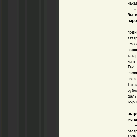
нака
– Вы
бы х
наро
– Во
подн
тата
смог
евро
тата
ни в
Так 
евро
пока
Тата
рубе
даль
журн
– И
вст
женщ
– Я 
отст
1995