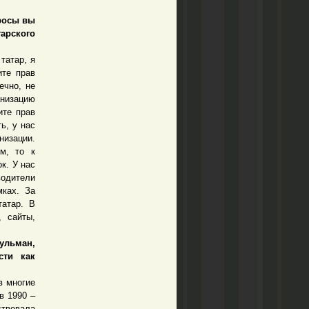
росы вы
арского
татар, я
ите прав
ечно, не
низацию
ите прав
ь, у нас
низации.
м, то к
к. У нас
водители
мках. За
татар. В
 сайты,
ульман,
сти как
в многие
в 1990 –
ствовала