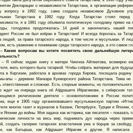
инятии Декларации о независимости Татарстана, в организации рефере
у вопросу в 1992 году, сама создала независимое Духовное упр
льман Татарстана в 1992 году. Когда Татарстан стоял перед 
висимости, я в 1991 году объявила политическую голодовку прямо на
оды, голодовка продолжалась 14 дней и закончилась нашей по
идент России не был избран в Татарстане! И всегда боролась за Татар
а людей, за права татарского народа, в том числе и мусульман. И лю
том, есть уважение и понимание среди татарского народа, а это самое гл
аким вопросам вы хотите посвятить свою дальнейшую литер
ельность?
сейчас издаю книгу о матери Чингиза Айтматова, всемирно изв
теля, мать которого была татаркой. Чтобы собрать материал для будуще
ла в Киргизии, работала в архивах города Кирова, посещала родину
мы-апы – деревню Мачкара Кукморского района Татарстана. Тема не 
ь ответственная и сложная. Есть спорные моменты, но положительного
е ждет на очереди книга об Абдрашите Ибрагимове, о сибирском тат
ющемся религиозном деятеле – основоположнике в России полити
ма, еще в 1905 году организовавшего мусульманскую партию «Итти
теле многих газет и журналов в Казани, Петербурге, Турции и Японии, 
и Японии до войны. Моя задача как историка, как писателя – показать т
рические личности на весь мир, поднимать дух народа через прим
й, создать галерею татарских властелинов ума и борцов за свободу,
м, как Батырша, как Абдрашит Ибрагим и другие. Я написала 4