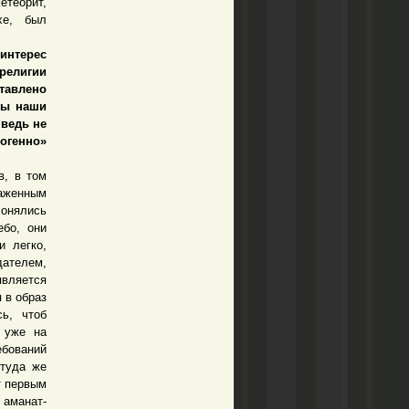
етеорит,
хе, был
интерес
 религии
тавлено
бы наши
 ведь не
огенно»
в, в том
аженным
лонялись
ебо, они
и легко,
дателем,
является
 в образ
ь, чтоб
 уже на
ебований
 туда же
т первым
 аманат-