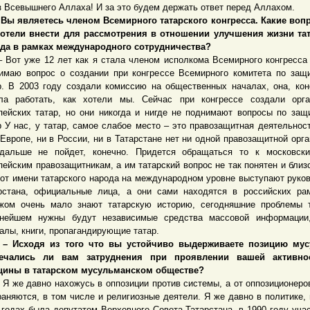
з Всевышнего Аллаха! И за это будем держать ответ перед Аллахом.
 являетесь членом Всемирного татарского конгресса. Какие воп
отели внести для рассмотрения в отношении улучшения жизни тат
да в рамках международного сотрудничества?
т уже 12 лет как я стала членом исполкома Всемирного конгресса 
имаю вопрос о создании при конгрессе Всемирного комитета по защ
р. В 2003 году создали комиссию на общественных началах, она, кон
ла работать, как хотели мы. Сейчас при конгрессе создали орга
пейских татар, но они никогда и нигде не поднимают вопросы по защ
р У нас, у татар, самое слабое место – это правозащитная деятельност
 Европе, ни в России, ни в Татарстане нет ни одной правозащитной орга
дальше не пойдет, конечно. Придется обращаться то к московски
пейским правозащитникам, а им татарский вопрос не так понятен и близо
 от имени татарского народа на международном уровне выступают руко
рстана, официальные лица, а они сами находятся в российских ра
жом очень мало знают татарскую историю, сегодняшние проблемы 
нейшем нужны будут независимые средства массовой информации,
алы, книги, пропагандирующие татар.
сходя из того что вы устойчиво выдерживаете позицию мус
речались ли вам затруднения при проявлении вашей активно
ины в татарском мусульманском обществе?
же давно нахожусь в оппозиции против системы, а от оппозиционеро
раняются, в том числе и религиозные деятели. Я же давно в политике, 
 годах была депутатом Верховного Совета Татарстана, в 1990 году уча