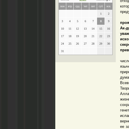
отхо
кот
пон
втр
срд
чет
пят
суб
вск
пред
1
2
– В
3
4
5
6
7
8
9
проя
Ак-д
10
11
12
13
14
15
16
уваж
17
18
19
20
21
22
23
иско
24
25
26
27
28
29
30
сек
прев
31
– Те
числ
языч
прир
дума
Всев
Твор
Алла
жизн
сохр
гене
исла
верн
ее з