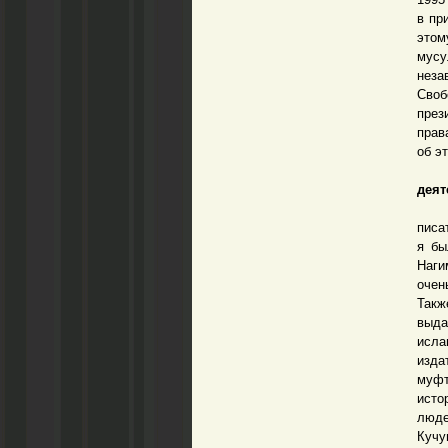
в пр
этом
мусу
неза
Своб
през
прав
об э
– К
деят
– Я 
писа
я бы
Наги
очен
Такж
выда
исла
изда
муфт
исто
люде
Кучу