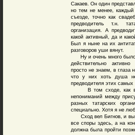
Сакаев. Он один представ
но тем не менее, каждый
съезде, точно как свадеб
предводитель т.н. та
организация. А предводи
какой активный, да и как
Был я ныне на их антита
разговоров уши вянут.
Ну и очень много было 
действительно активно
просто не знаем, в глаза
что у них хоть душа не
предводителя этих самых 
В том сходе, как врод
непониманий между прис
разных татарских орган
специально. Хотя я не л
Сход вел Бигнов, и выра
все споры здесь, а на ко
должна была пройти позже