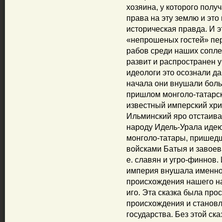
хозяина, у которого полу
права на эту землю и это
историческая правда. И эт
«непрошеных гостей» пе
рабов среди наших сопл
развит и распространен у
идеологи это осознали да
начала они внушали боль
пришлом монголо-татарс
известный имперский хр
Ильминский яро отстаив
народу Идель-Урала идею 
монголо-татары, пришедш
войсками Батыя и завоев
е. славян и угро-финнов.
империя внушала именно
происхождения нашего на
иго. Эта сказка была про
происхождения и становл
государства. Без этой ска