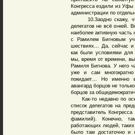
Конгресса ездили из Уфы 
администрации по отдель
10.Заодно скажу, что
делегатов не всё о»кей. 
наиболее активную часть 
с Рамилем Бигновым уч
шествиях… Да, сейчас и 
как были условиями для 
мы, время от времени, вы
Рамиля Бигнова. У него ч
уже и сам многократно
покидает… Но именно 
авангард борцов не только
борцов за общедемократи
Как-то недавно по осен
список делегатов на пре
представитель Конгресса
фамилий). Конечно, т
работающих людей, таких 
было там достаточно и 