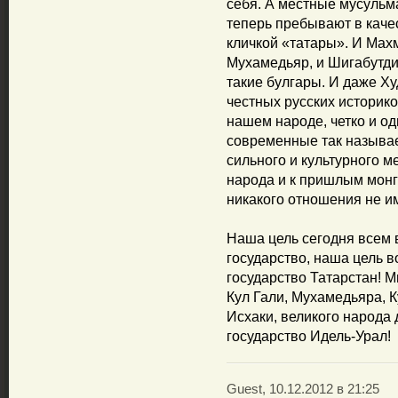
себя. А местные мусульма
теперь пребывают в каче
кличкой «татары». И Махм
Мухамедьяр, и Шигабутди
такие булгары. И даже Ху
честных русских историк
нашем народе, четко и од
современные так называ
сильного и культурного м
народа и к пришлым монг
никакого отношения не и
Наша цель сегодня всем 
государство, наша цель 
государство Татарстан! М
Кул Гали, Мухамедьяра,
Исхаки, великого народа
государство Идель-Урал!
Guest, 10.12.2012 в 21:25