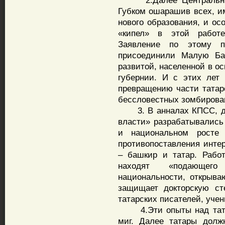
2.Далее Центральный 
Губком ошарашив всех, и
нового образования, и ос
«кипел» в этой работе
Заявление по этому по
присоединили Малую Ба
развитой, населенной в о
губернии. И с этих лет
превращению части татар
бессловестных зомбиров
3. В анналах КПСС, дал
власти» разрабатывались
и национальном росте
противопоставления инте
– башкир и татар. Рабо
находят «подающего
национальности, открыва
защищает докторскую ст
татарских писателей, уче
4.Эти опыты над татар
миг. Далее татары долж