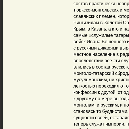
состав практически неоп
тюркско-монгольских и ме
славянских племен, кото
Чингизидам в Золотой Орд
Крым, в Казань, а кто и н
самые «служилые татары»
войск Ивана Бешенного и
с русскими дикарями выр
местное население в ради
впоследствии все эти сл
влились в состав русског
монголо-татарский сброд, 
мусульманским, ни христи
легкостью переходил от о
конфессии к другой, от о
к другому по мере выгод
монголам, и русским, и по
становясь то буддистами,
сущности своей, оставая
теперь служат империи, п