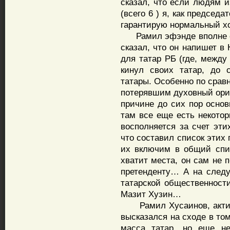
сказал, что если людям 
(всего 6 ) я, как предсе
гарантирую нормальный х
Рамил эфэнде вполне сер
сказал, что он напишет в
для татар РБ (где, между
кинул своих татар, до 
татары. Особенно по срав
потерявшим духовный ори
причине до сих пор основ
там все еще есть некотор
восполняется за счет эти
что составил список этих 
их включим в общий спис
хватит места, он сам не 
претенденту… А на след
татарской общественност
Мазит Хузин…
Рамил Хусаинов, активи
высказался на сходе в том
масса татар, но еще не