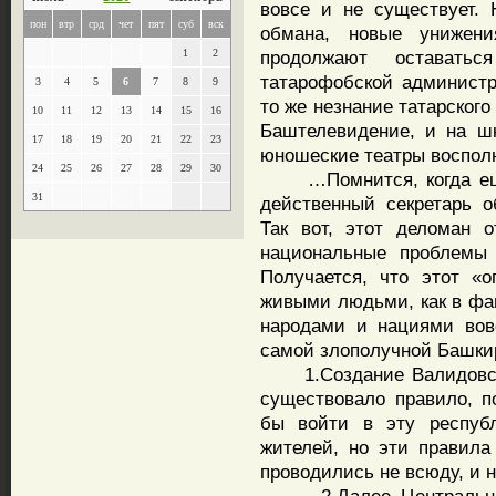
вовсе и не существует.
пон
втр
срд
чет
пят
суб
вск
обмана, новые унижен
1
2
продолжают остават
татарофобской администр
3
4
5
6
7
8
9
то же незнание татарског
10
11
12
13
14
15
16
Баштелевидение, и на ш
17
18
19
20
21
22
23
юношеские театры воспол
24
25
26
27
28
29
30
…Помнится, когда еще 
31
действенный секретарь о
Так вот, этот деломан 
национальные проблемы
Получается, что этот «
живыми людьми, как в фа
народами и нациями вов
самой злополучной Башки
1.Создание Валидовской
существовало правило, п
бы войти в эту респуб
жителей, но эти правила
проводились не всюду, и н