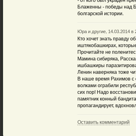
- от кого был украден Кр
Блаженны - победы над Бо
болгарской истории.
Юра и другие, 14.03.2014 в 
Кто хочет знать правду о
иштякобашкирах, которые
Прочитайте не поленитесь
Мамина сибиряка, Рассказ
ишбашкиры паразитировал
Ленин наверняка тоже чи
В наше время Рахимов с
волками ограбили респуб
сих пор! Надо восстанов
памятник конный бандита
пропагандирует, вдохнов
Оставить комментарий