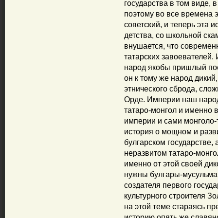
государства в том виде, 
поэтому во все времена э
советский, и теперь эта 
детства, со школьной ск
внушается, что современ
татарских завоевателей. 
народ якобы пришлый пос
он к тому же народ дикий
этнического сброда, сло
Орде. Империи наш наро
татаро-монгол и именно в
империи и сами монголо-
история о мощном и разв
булгарском государстве, 
неразвитом татаро-монго
именно от этой своей дик
нужны булгары-мусульман
создателя первого госуд
культурного строителя З
на этой теме стараясь пр
историю опять же славянс