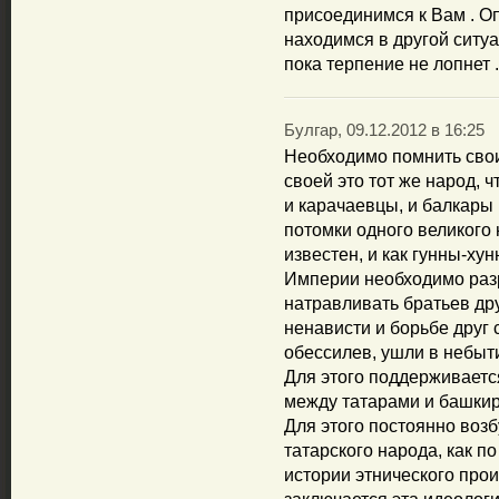
присоединимся к Вам . О
находимся в другой ситуа
пока терпение не лопнет .
Булгар, 09.12.2012 в 16:25
Необходимо помнить свои
своей это тот же народ, ч
и карачаевцы, и балкары 
потомки одного великого
известен, и как гунны-ху
Империи необходимо раз
натравливать братьев дру
ненависти и борьбе друг 
обессилев, ушли в небыт
Для этого поддерживаетс
между татарами и башкира
Для этого постоянно возб
татарского народа, как по
истории этнического про