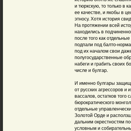
и тюркскую, то только в 
ее качестве, и якобы в 
этносу. Хотя история сви
На протяжении всей ист
находились в подчиненно
после того как отдельны
подпали под балто-норма
под их началом свои даже
полугосударственные об
набеги и грабить своих б
числе и булгар.
И именно булгары защища
от русских агрессоров и 
вассалов, остатков того 
бюрократического монгол
отдельные управленчески
Золотой Орде и расползш
дальним окрестностям пос
условным и собирательны