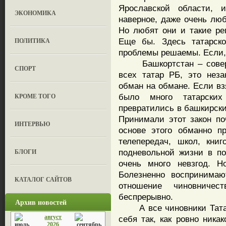
Ярославской области, 
ЭКОНОМИКА
наверное, даже очень лю
Но любят они и такие рег
ПОЛИТИКА
Еще бы. Здесь татарско
проблемы решаемы. Если,
Башкортстан – соверше
СПОРТ
всех татар РБ, это неза
обман на обмане. Если вз
КРОМЕ ТОГО
было много татарски
превратились в башкирски
Принимали этот закон по
ИНТЕРВЬЮ
основе этого обманно п
телепередач, школ, кни
БЛОГИ
подневольной жизни в п
очень много невзгод. Н
Болезненно воспринимаю
КАТАЛОГ САЙТОВ
отношение чиновниче
беспрерывно.
Архив новостей
А все чиновники Татарс
август
себя так, как ровно ника
2026