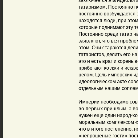
заключается эта идеологи
татаризмом. Постоянно п
постоянно возбуждается 
находятся люди, при этом
которые поднимают эту те
Постоянно среди татар н
заявляют, что вся пробл
этом. Они стараются дели
татаристов, делить его на 
это и есть враг и корень
прибегают ко лжи и иска
целом. Цель имперских и
идеологическом акте сов
отдельным нашим сопле
Империи необходимо сов
во-первых пришлым, а во
нужен еще один народ-хо
моральным комплексом «г
что в итоге постепенно, н
«непрошеные гости» пост