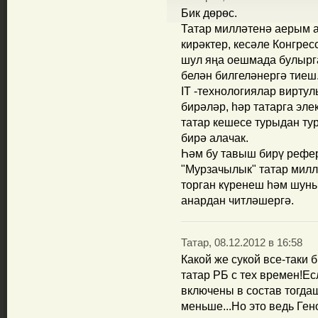
Бик дөрөс.
Татар милләтенә аерым 
кирәктер, кесәле Конгре
шул яңа оешмада булырга
белән билгеләнергә тиеш
IT -технологиялар вирту
бирәләр, һәр татарга эл
татар кешесе турыдан ту
бирә алачак.
Һәм бу тавыш бирү рефер
"Мурзачылык" татар милл
торган күренеш һәм шуны
анардан читләшергә.
Татар, 08.12.2012 в 16:58
Какой же сукой все-таки
татар РБ с тех времен!Е
включены в состав тогд
меньше...Но это ведь Гено