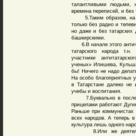
талантливыми людьми, 
времена переписей, и без
5.Таким образом, на се
только без радио и телев
но даже и без татарских 
башкирскими.
6.В начале этого античе
татарского народа т.н.
участники антитатарск
ученых» Илишева, Кульш
бы! Ничего не надо делат
На особо благоприятных у
в Татарстане далеко не
учебы и воспитания.
7.Буквально в последн
прицелами работают Дуги
Раньше при коммунистах х
всех народов. А теперь в
культура лишь одного нар
8.Или же деятели из