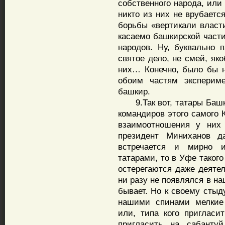
собственного народа, или 
никто из них не врубаетс
борьбы «вертикали власти
касаемо башкирской части
народов. Ну, буквально п
святое дело, не смей, яко
них… Конечно, было бы н
обоим частям экспериме
башкир.
9.Так вот, татары Башко
командиров этого самого 
взаимоотношения у них 
президент Миниханов д
встречается и мирно 
татарами, то в Уфе таког
остерегаются даже деятел
ни разу не появлялся в н
бывает. Но к своему стыду
нашими спинами мелкие 
или, типа кого пригласит
пригласить на сабант