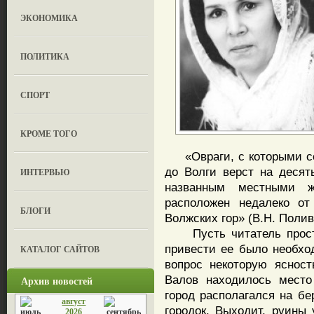
ЭКОНОМИКА
ПОЛИТИКА
СПОРТ
КРОМЕ ТОГО
«Овраги, с которыми со
до Волги верст на десять
ИНТЕРВЬЮ
названным местными ж
расположен недалеко о
БЛОГИ
Волжских гор» (В.Н. Полива
Пусть читатель простит
привести ее было необхо
КАТАЛОГ САЙТОВ
вопрос некоторую яснос
Валов находилось место
Архив новостей
город располагался на бе
август
городок. Выходит, руины
2026