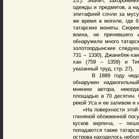
25.). Значит, захоронен
одежды и предметов, а на
эпитафией сочли за мусу
же время в могиле, где 
татарские монеты. Скорее
воина, не принявшего 
обнаружили много татарск
золотоордынские следую
731 – 1330), Джанибек-ха
хан (759 – 1359) и Тим
указанный труд, стр. 27).
В 1889 году недалек
обнаружен надмогильны
мнению автора, неког
площадью в 70 десятин. 
рекой Уса и ее заливом и
«На поверхности этой п
глиняной обожженной посу
кусков кирпича, – пи
попадаются также татарск
острова находилось небол