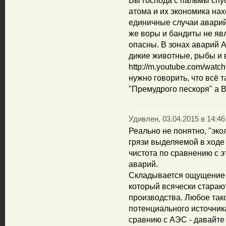
Вы господа с пальмы спус
атома и их экономика на
единичные случаи аварий
же воры и бандиты не яв
опасны. В зонах аварий 
дикие животные, рыбы и 
http://m.youtube.com/watc
нужно говорить, что всё 
"Премудрого пескоря" а В
Удивлен, 03.04.2015 в 14:46
Реально не понятно, "эко
грязи выделяемой в ходе
чистота по сравнению с э
аварий.
Складывается ощущение ч
который всячески стараю
производства. Любое так
потенциального источника
сравнию с АЭС - давайте