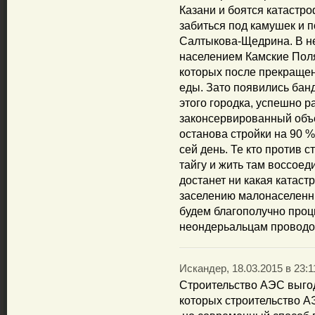
Казани и боятся катастр
забиться под камушек и 
Салтыкова-Щедрина. В не
населением Камские Пол
которых после прекращени
еды. Зато появились бан
этого городка, успешно 
законсервированный объ
останова стройки на 90 %
сей день. Те кто против с
тайгу и жить там воссоед
достанет ни какая катас
заселению малонаселенн
будем благополучно проц
неондерьальцам проводок
Искандер, 18.03.2015 в 23:1
Строительство АЭС выгод
которых строительство А