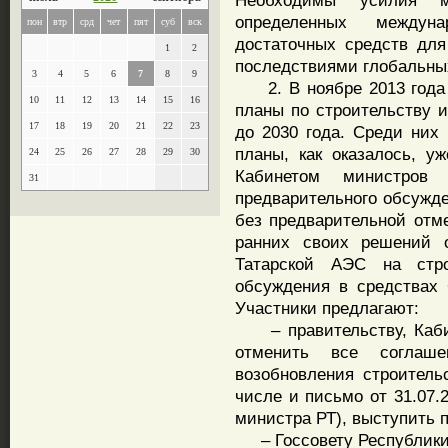
Необходимы усилия ми
определенных междуна
пон
втр
срд
чет
пят
суб
вск
достаточных средств для
1
2
последствиями глобальны
3
4
5
6
7
8
9
2. В ноябре 2013 года 
10
11
12
13
14
15
16
планы по строительству 
17
18
19
20
21
22
23
до 2030 года. Среди них
планы, как оказалось, у
24
25
26
27
28
29
30
Кабинетом министров 
31
предварительного обсужде
без предварительной отм
ранних своих решений о
Татарской АЭС на стро
обсуждения в средствах
Участники предлагают:
– правительству, Кабин
отменить все соглаш
возобновления строитель
числе и письмо от 31.07.
министра РТ), выступить 
– Госсовету Республики 