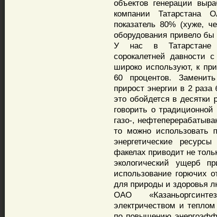
объектов генерации выра
компании Татарстана 
показатель 80% (хуже, ч
оборудования привело бы 
У нас в Татарстане н
сорокалетней давности 
широко используют, к при
60 процентов. Заменить
прирост энергии в 2 раза
это обойдется в десятки 
говорить о традиционной
газо-, нефтеперерабатыв
то можно использовать п
энергетические ресурс
факелах приводит не толь
экологический ущерб пр
использование горючих о
для природы и здоровья л
ОАО «Казаньоргсинт
электричеством и теплом
по повышению энергоэффе