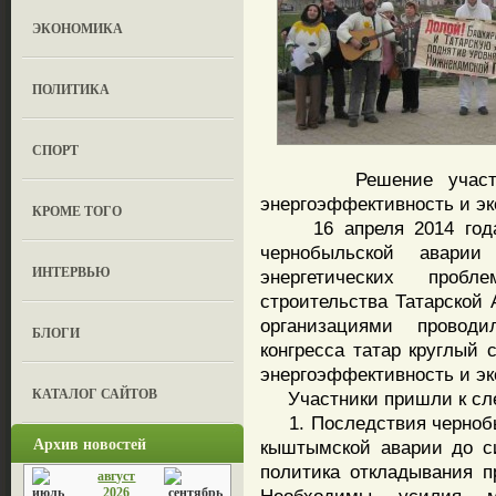
ЭКОНОМИКА
ПОЛИТИКА
СПОРТ
Решение участников 
энергоэффективность и эк
КРОМЕ ТОГО
16 апреля 2014 года 
чернобыльской аварии
ИНТЕРВЬЮ
энергетических проб
строительства Татарской
организациями провод
БЛОГИ
конгресса татар круглый 
энергоэффективность и эк
КАТАЛОГ САЙТОВ
Участники пришли к сл
1. Последствия чернобыл
Архив новостей
кыштымской аварии до с
политика откладывания 
август
2026