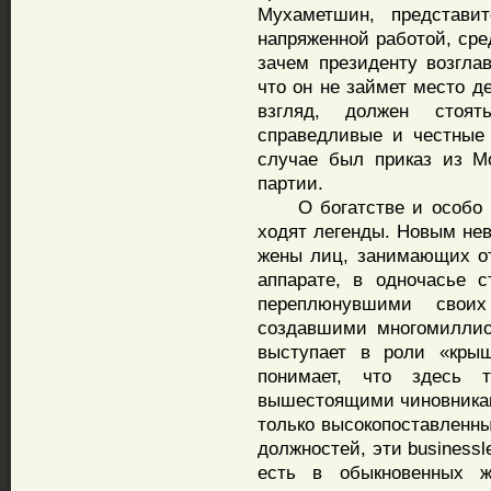
Мухаметшин, представит
напряженной работой, сре
зачем президенту возгла
что он не займет место д
взгляд, должен стоя
справедливые и честные
случае был приказ из М
партии.
О богатстве и особо к
ходят легенды. Новым нев
жены лиц, занимающих от
аппарате, в одночасье 
переплюнувшими свои
создавшими многомиллио
выступает в роли «крыш
понимает, что здесь 
вышестоящими чиновника
только высокопоставленн
должностей, эти business
есть в обыкновенных 