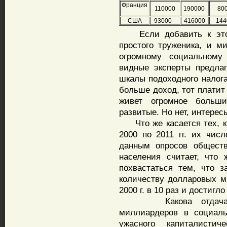
Франция
110000
190000
80
США
93000
416000
144
Если добавить к этом
простого труженика, и м
огромному социальному
видные эксперты предлаг
шкалы подоходного налога
больше доход, тот платит
живет огромное больш
развитые. Но нет, интерес
Что же касается тех, кто
2000 по 2011 гг. их чис
данным опросов обществ
населения считает, что
похвастаться тем, что 
количеству долларовых м
2000 г. в 10 раз и достигло
Какова отдача люб
миллиардеров в социал
ужасного капиталисти