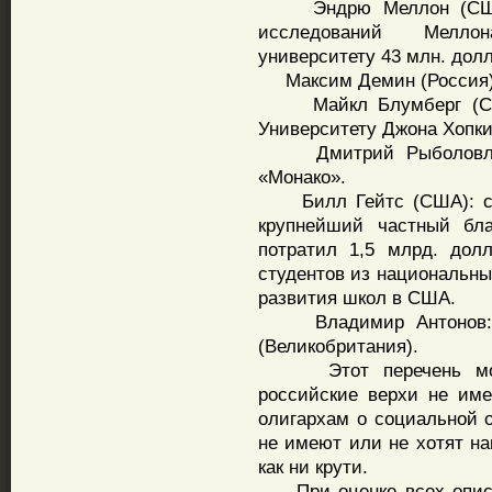
Эндрю Меллон (США):
исследований Меллон
университету 43 млн. долла
Максим Демин (Россия):
Майкл Блумберг (США)
Университету Джона Хопки
Дмитрий Рыболовлев (
«Монако».
Билл Гейтс (США): соз
крупнейший частный бла
потратил 1,5 млрд. дол
студентов из национальны
развития школ в США.
Владимир Антонов: ку
(Великобритания).
Этот перечень можн
российские верхи не име
олигархам о социальной о
не имеют или не хотят на
как ни крути.
При оценке всех описан