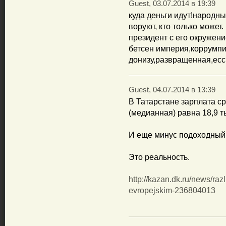
Guest, 03.07.2014 в 19:39
куда деньги идут!народные
воруют, кто только может.
президент с его окружен
бетсен империя,коррумп
донизу,развращенная,ессн
Guest, 04.07.2014 в 13:39
B Татарстане зарплата с
(медианная) равна 18,9 т
И еще минус подоходный
Это реальность.
http://kazan.dk.ru/news/raz
evropejskim-236804013