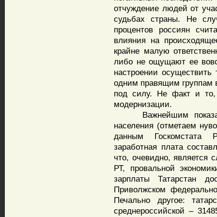
отчуждение людей от учас
судьбах страны. Не слу
процентов россиян счит
влияния на происходяще
крайне малую ответственн
либо не ощущают ее вов
настроении осуществить
одним правящим группам в
под силу. Не факт и то,
модернизации.
Важнейшим показателе
населения (отметаем нуво
данным Госкомстата Р
заработная плата составл
что, очевидно, является 
РТ, провальной экономи
зарплаты Татарстан до
Приволжском федерально
Печально другое: татар
среднероссийской – 3148