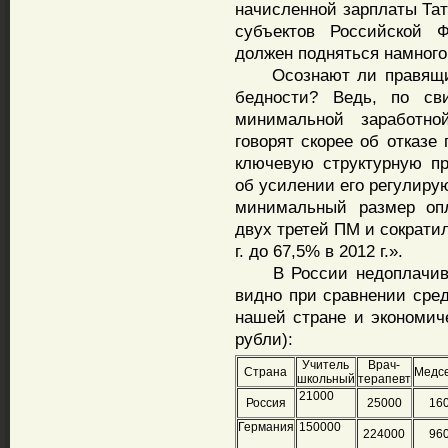
начисленной зарплаты Тат
субъектов Российской Ф
должен подняться намного
Осознают ли правящие 
бедности? Ведь, по сви
минимальной заработн
говорят скорее об отказе
ключевую структурную пр
об усилении его регулир
минимальный размер опл
двух третей ПМ и сократи
г. до 67,5% в 2012 г.».
В России недоплачиваю
видно при сравнении сре
нашей стране и экономиче
рубли):
Учитель
Врач-
Страна
Медс
школьный
терапевт
21000
Россия
25000
16
Германия
150000
224000
96