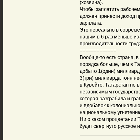
(хозяина).
Чтобы заплатить рабочему
должен принести доход п
зарплата.
Это нереально в совреме
нашим в 6 раз меньше из-
производительности труд
=============
Вообще-то есть страна, в
порядка больше, чем в Тат
добыто 1(один) миллиард
3(три) миллиарда тонн не
в Кувейте, Татарстан не 
независимым государством
которая разграбила и гр
и вдобавок к колониальн
национальному угнетени
Ни о каком процветании Т
будет свергнуто русское и