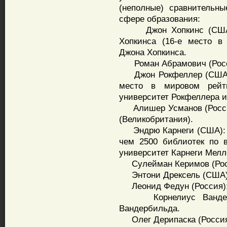
(неполные) сравнительн
сфере образования:
Джон Хопкинс (США): 
Хопкинса (16-е место в
Джона Хопкинса.
Роман Абрамович (Росси
Джон Рокфеллер (США): 
место в мировом рейти
университет Рокфеллера 
Алишер Усманов (Россия
(Великобритания).
Эндрю Карнеги (США): п
чем 2500 библиотек по 
университет Карнеги Мелл
Сулейман Керимов (Росс
Энтони Дрексель (США): 
Леонид Федун (Россия): 
Корнелиус Вандербил
Вандербильда.
Олег Дерипаска (Россия)