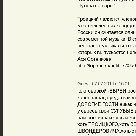
Путина на нары".
Троицкий является члено
многочисленных концерт
России он считается одн
современной музыки. В се
несколько музыкальных лей
которых выпускается неп
Ася Сотникова
http://top.rbc.ru/politics/0
Guest, 07.07.2014 в 16:01
..с оговоркой -ЕВРЕИ росс
колонна(нац.предатели ут
ДОРОГИЕ ГОСТИ,никак не 
у евреев свои СУГУБЫЕ в
нам,россиянам сирым,кон
хоть ТРОИЦКОГО,хоть В
ШВОНДЕРОВИЧА,хоть эту