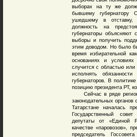
выборах на ту же должн
бывшему губернатору С
ушедшему в отставку,
должность на предсто
губернаторы объясняют 
выборы и получить подд
этим доводом. Но было б
время избирательной ка
основаниях и условиях
случится с областью или 
исполнять обязанности
губернаторов. В политик
позицию президента РТ, ко
Сейчас в ряде регионов
законодательных органов 
Татарстане началась п
Государственный совет
депутаты от «Единой Ро
качестве «паровозов», пр
председатель Госсовет