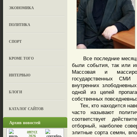
ЭКОНОМИКА
ПОЛИТИКА
СПОРТ
Все последние месяцы в
КРОМЕ ТОГО
были события, так или и
Массовая и массиро
ИНТЕРВЬЮ
государственных СМИ 
внутренних злободневны
одной из целей пропаг
БЛОГИ
собственных повседневны
Тех, кто находится навер
КАТАЛОГ САЙТОВ
часто называют полити
соответствует действи
Архив новостей
отборный, наиболее сове
август
элитные сорта семян, впо
2026