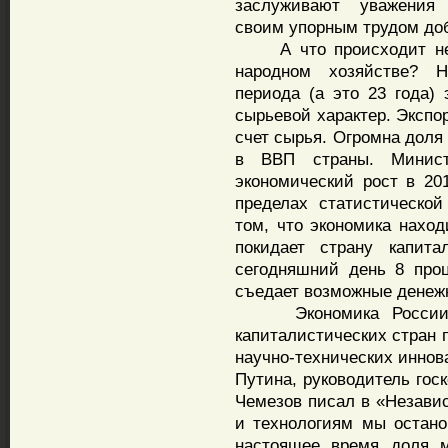
заслуживают уважения 
своим упорным трудом до
А что происходит не 
народном хозяйстве? Н
периода (а это 23 года) 
сырьевой характер. Экспо
счет сырья. Огромна доля
в ВВП страны. Минист
экономический рост в 201
пределах статистической
том, что экономика наход
покидает страну капит
сегодняшний день 8 проц
съедает возможные денеж
Экономика России та
капиталистических стран 
научно-технических иннов
Путина, руководитель гос
Чемезов писал в «Независ
и технологиям мы останов
настоящее время доля м