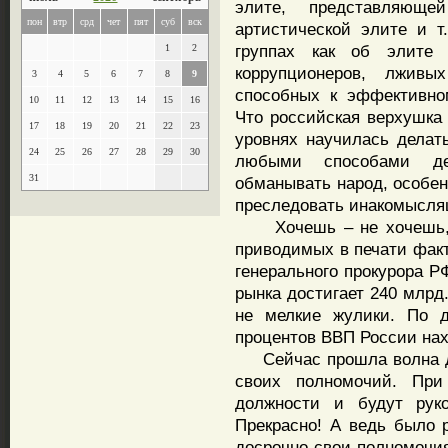
элите, представляющ
пон
втр
срд
чет
пят
суб
вск
артистической элите и т
группах как об элите
1
2
коррупционеров, лжив
3
4
5
6
7
8
9
способных к эффективно
10
11
12
13
14
15
16
Что российская верхушка
17
18
19
20
21
22
23
уровнях научилась делат
24
25
26
27
28
29
30
любыми способами дер
31
обманывать народ, особен
преследовать инакомыслящ
Хочешь – не хочешь, а
приводимых в печати факт
генерального прокурора Р
рынка достигает 240 млрд
не мелкие жулики. По д
процентов ВВП России нах
Сейчас прошла волна до
своих полномочий. Пр
должности и будут руко
Прекрасно! А ведь было 
досрочно свои полномочия