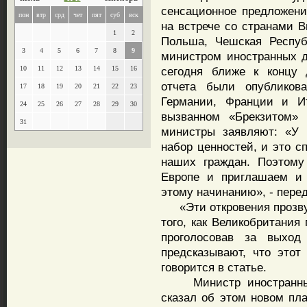
сенсационное предложени
пон
втр
срд
чет
пят
суб
вск
на встрече со странами В
1
2
Польша, Чешская Респуб
3
4
5
6
7
8
9
министром иностранных 
10
11
12
13
14
15
16
сегодня ближе к концу 
отчета были опубликов
17
18
19
20
21
22
23
Германии, Франции и И
24
25
26
27
28
29
30
вызванном «Брекзитом»
31
министры заявляют: «У
набор ценностей, и это с
наших граждан. Поэтому
Европе и приглашаем и 
этому начинанию», - перед
«Эти откровения прозвуч
того, как Великобритания
проголосовав за выход
предсказывают, что этот
говорится в статье.
Министр иностранных 
сказал об этом новом пла