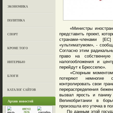
ЭКОНОМИКА
ПОЛИТИКА
«Министры иностранны
представить проект, кото
СПОРТ
странами-членами [ЕС
«ультиматумом», - сообща
КРОМЕ ТОГО
Согласно этим радикальн
право на собственную
налогообложения и цент
ИНТЕРВЬЮ
перейдут к Брюсселю».
«Спорным моментом явл
БЛОГИ
потеряют немногие 
контролировать свои гран
перераспределения беженц
КАТАЛОГ САЙТОВ
вызвал ярость и панику
Великобритании в бор
Архив новостей
произошла его утечка в по
август
По данным этой государ
2026