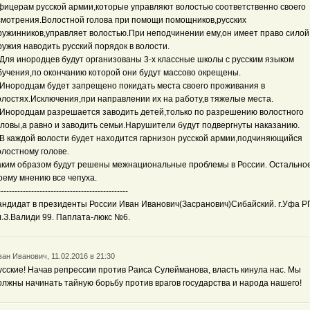
фицерам русской армии,которые управляют волостью соответственно своего
смотрения.Волостной голова при помощи помощников,русских
ружинников,управляет волостью.При неподчинении ему,он имеет право силой
ружия наводить русский порядок в волости.
.Для инородцев будут организованы 3-х классные школы с русским языком
бучения,по окончанию которой они будут массово окрещены.
.Инородцам будет запрещено покидать места своего проживания в
олостях.Исключения,при направлении их на работу,в тяжелые места.
.Инородцам разрешается заводить детей,только по разрешению волостного
оловы,а равно и заводить семьи.Нарушители будут подвергнуты наказанию.
.В каждой волости будет находится гарнизон русской армии,подчиняющийся
олостному голове.
аким образом будут решены межнациональные проблемы в России. Остально
оему мнению все чепуха.
-----------------------------------------------
андидат в президенты России Иван Иванович(Засранович)Сибайский. г.Уфа 
л.З.Валиди 99. Паплата-люкс №6.
ан Иванович, 11.02.2016 в 21:30
усские! Начав репрессии против Раиса Сулейманова, власть кинула нас. Мы
олжны начинать тайную борьбу против врагов государства и народа нашего!