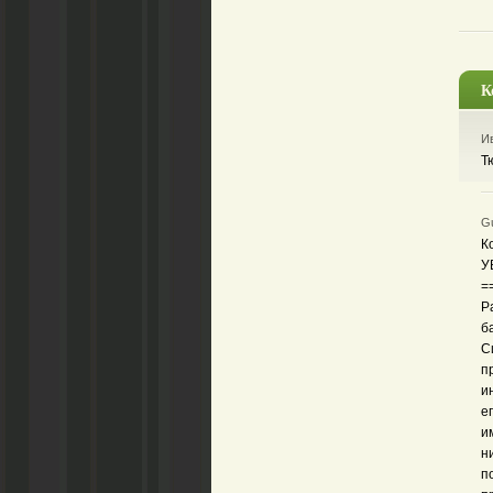
К
Ив
Т
Gu
К
У
=
Р
б
С
п
и
е
и
н
п