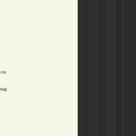
е по
РПНД