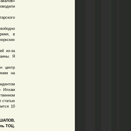
сакалов»
роводили
тарского
вободно
ремя, в
тюркских
й из-за
раины. Я
н центр
лянем на
зидентом
 – Илхам
ственном
л статью
оится 10
ШАПОВ,
ль ТОЦ.