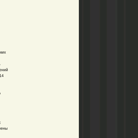
ских
ь
шений
14
о
х
нены