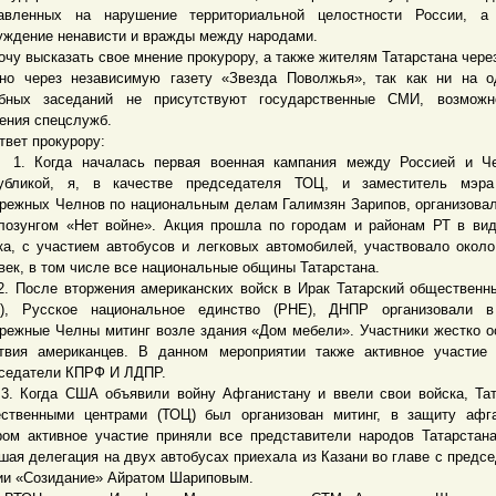
авленных на нарушение территориальной целостности России, а
уждение ненависти и вражды между народами.
 высказать свое мнение прокурору, а также жителям Татарстана чере
но через независимую газету «Звезда Поволжья», так как ни на 
бных заседаний не присутствуют государственные СМИ, возможно
ения спецслужб.
ет прокурору:
Когда началась первая военная кампания между Россией и Че
убликой, я, в качестве председателя ТОЦ, и заместитель мэра
режных Челнов по национальным делам Галимзян Зарипов, организова
лозунгом «Нет войне». Акция прошла по городам и районам РТ в ви
ка, с участием автобусов и легковых автомобилей, участвовало около
век, в том числе все национальные общины Татарстана.
осле вторжения американских войск в Ирак Татарский общественн
), Русское национальное единство (РНЕ), ДНПР организовали в
режные Челны митинг возле здания «Дом мебели». Участники жестко 
твия американцев. В данном мероприятии также активное участие
седатели КПРФ И ЛДПР.
огда США объявили войну Афганистану и ввели свои войска, Тат
ственными центрами (ТОЦ) был организован митинг, в защиту афг
ром активное участие приняли все представители народов Татарстан
шая делегация на двух автобусах приехала из Казани во главе с предс
ии «Созидание» Айратом Шариповым.