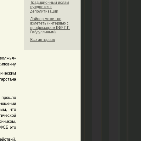
Традиционный ислам
нуждается в
деполитизации
Лайнер может не
взлететь (интервью с
профессором КФУ Г.Г.
Габдуллиным)
Все интервью
оволжья»
иповичу
ическим
тарстана
 прошло
тношении
ным, что
тической
ойником,
 ФСБ это
ействий,