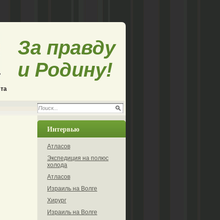
За правду
и Родину!
ета
Интервью
Атласов
Экспедиция на полюс
холода
Атласов
Израиль на Волге
Хирург
Израиль на Волге