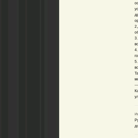
о
у
д
о
2
о
3
в
4
г
5
в
Т
м
--
К
у
Ив
Р
д