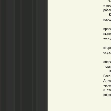
4. В
и др
разл
Кажд
наро
Куд
пров
ныне
наро
В мо
втор
осуж
Офи
опер
тюрк
Все 
Росс
Алие
уров
и ст
сент