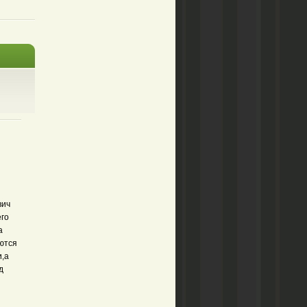
вич
его
а
ются
и,а
д