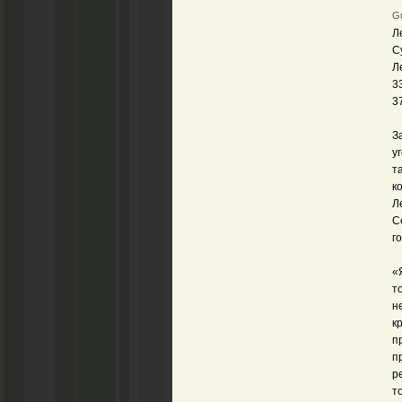
Gu
Л
С
Л
3
3
З
у
т
к
Л
С
г
«
т
н
к
п
п
р
т