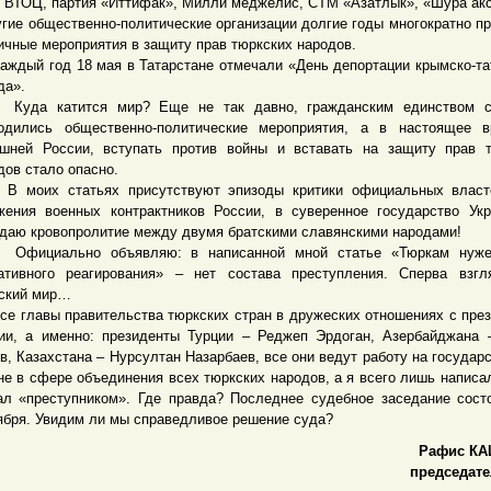
ТОЦ, партия «Иттифак», Милли меджелис, СТМ «Азатлык», «Шура ак
угие общественно-политические организации долгие годы многократно п
ичные мероприятия в защиту прав тюркских народов.
ый год 18 мая в Татарстане отмечали «День депортации крымско-та
да».
а катится мир? Еще не так давно, гражданским единством с
одились общественно-политические мероприятия, а в настоящее в
шней России, вступать против войны и вставать на защиту прав 
дов стало опасно.
их статьях присутствуют эпизоды критики официальных власте
жения военных контрактников России, в суверенное государство Ук
даю кровопролитие между двумя братскими славянскими народами!
циально объявляю: в написанной мной статье «Тюркам нуже
ативного реагирования» – нет состава преступления. Сперва взг
ский мир…
главы правительства тюркских стран в дружеских отношениях с пре
ии, а именно: президенты Турции – Реджеп Эрдоган, Азербайджана
в, Казахстана – Нурсултан Назарбаев, все они ведут работу на государ
не в сфере объединения всех тюркских народов, а я всего лишь написа
ал «преступником». Где правда? Последнее судебное заседание сост
ября. Увидим ли мы справедливое решение суда?
Рафис КА
председате