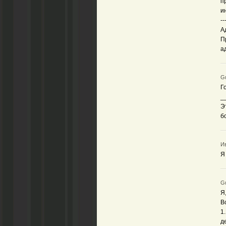
п
и
--
А
П
а
Gu
Г
_
Э
б
Ив
Я
Gu
Я
В
1
д