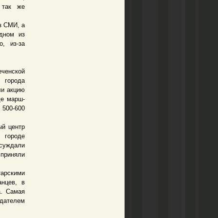
 так же
з СМИ, а
одном из
, из-за
ченской
 города
ли акцию
де марш-
 500-600
ый центр
 городе
осуждали
 приняли
арскими
анцев, в
а. Самая
едателем