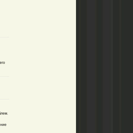
его
блем.
ение