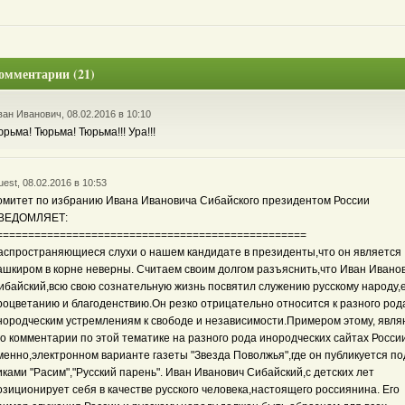
омментарии (21)
ан Иванович, 08.02.2016 в 10:10
юрьма! Тюрьма! Тюрьма!!! Ура!!!
est, 08.02.2016 в 10:53
омитет по избранию Ивана Ивановича Сибайского президентом России
ВЕДОМЛЯЕТ:
=================================================
аспространяющиеся слухи о нашем кандидате в президенты,что он является
ашкиром в корне неверны. Считаем своим долгом разъяснить,что Иван Ивано
ибайский,всю свою сознательную жизнь посвятил служению русскому народу,
роцветанию и благоденствию.Он резко отрицательно относится к разного род
нородческим устремлениям к свободе и независимости.Примером этому, явля
го комментарии по этой тематике на разного рода инородческих сайтах Росси
менно,электронном варианте газеты "Звезда Поволжья",где он публикуется по
иками "Расим","Русский парень". Иван Иванович Сибайский,с детских лет
озиционирует себя в качестве русского человека,настоящего россиянина. Его