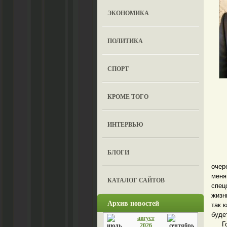
ЭКОНОМИКА
ПОЛИТИКА
СПОРТ
КРОМЕ ТОГО
ИНТЕРВЬЮ
БЛОГИ
24 а
очер
меня
КАТАЛОГ САЙТОВ
спец
жизн
Архив новостей
так 
буде
август
Госу
2026