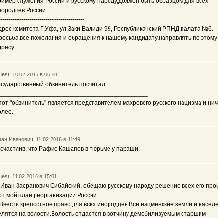
ример служения России и русскому народу,должен быть образцом для всех
нородцев России.
--------------------------------------------
дрес комитета Г.Уфа, ул.Заки Валиди 99, Республиканский РПНД,палата №6.
росьба,все пожелания и обращения к нашему кандидату,направлять по этому
дресу.
est, 10.02.2016 в 06:48
осударственный обвинитель посчитал....
____________________________________________
тот "обвинитель" является представителем махрового русского нацизма и нич
олее.
ан Иванович, 11.02.2016 в 11:49
 счастлив, что Рафис Кашапов в тюрьме у параши.
est, 11.02.2016 в 15:01
,Иван Засранович Сибайский, обещаю русскому народу решение всех его про
от мой план реорганизации России.
.Ввести крепостное право для всех инородцев.Все нацменские земли и насел
елятся на волости.Волость отдается в вотчину демобилизуемым старшим