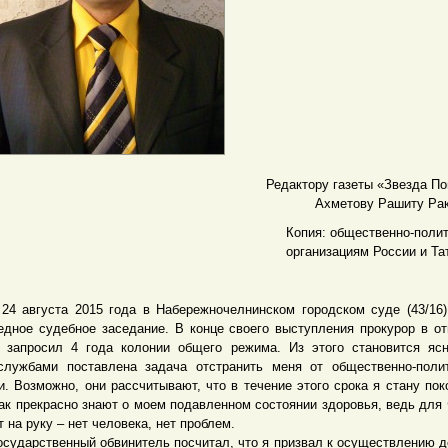
Редактору газеты «Звезда П
Ахметову Рашиту Рак
Копия: общественно-полит
организациям России и Та
вгуста 2015 года в Набережночелнинском городском суде (43/16)
едное судебное заседание. В конце своего выступления прокурор в о
 запросил 4 года колонии общего режима. Из этого становится яс
службами поставлена задача отстранить меня от общественно-поли
и. Возможно, они рассчитывают, что в течение этого срока я стану пок
как прекрасно знают о моем подавленном состоянии здоровья, ведь для
т на руку – нет человека, нет проблем.
дарственный обвинитель посчитал, что я призвал к осуществлению д