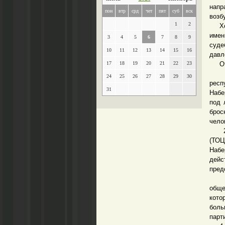
напр
пон
втр
срд
чет
пят
суб
вск
возб
1
2
Хочу
имен
3
4
5
6
7
8
9
суде
10
11
12
13
14
15
16
давл
17
18
19
20
21
22
23
Отв
1. 
24
25
26
27
28
29
30
респ
31
Набе
под 
брос
чело
2. П
(ТОЦ
Набе
дейс
пред
3. К
обще
кото
боль
парт