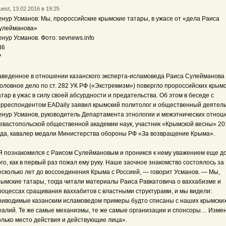
est, 13.02.2016 в 19:25
енур Усманов: Мы, пророссийские крымские татары, в ужасе от «дела Раиса
улейманова»
енур Усманов. Фото: sevnews.info
36
7
аведенное в отношении казанского эксперта-исламоведа Раиса Сулейманова
головное дело по ст. 282 УК РФ («Экстремизм») повергло пророссийских крым
атар в ужас в силу своей абсурдности и предательства. Об этом в беседе с
орреспондентом EADaily заявил крымский политолог и общественный деятел
енур Усманов, руководитель Департамента этнологии и межэтнических отно
евастопольской общественной академии наук, участник «Крымской весны» 20
ода, кавалер медали Министерства обороны РФ «За возвращение Крыма».
Я познакомился с Раисом Сулеймановым и проникся к нему уважением еще д
ого, как в первый раз пожал ему руку. Наше заочное знакомство состоялось за
есколько лет до воссоединения Крыма с Россией, — говорит Усманов. — Мы,
рымские татары, тогда читали материалы Раиса Равкатовича о ваххабизме и
роцессах сращивания ваххабитов с властными структурами, и мы видели:
риводимые казанским исламоведом примеры будто списаны с наших крымски
еалий. Те же самые механизмы, те же самые организации и спонсоры… Изме
олько место действия и действующие лица».