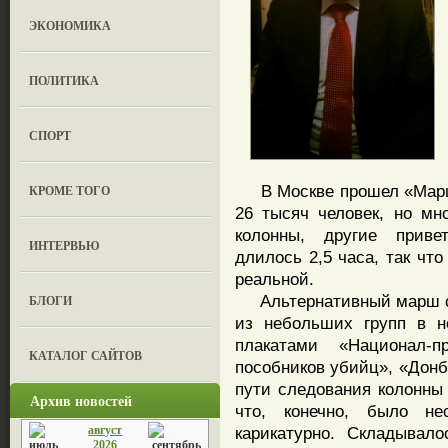
ЭКОНОМИКА
ПОЛИТИКА
СПОРТ
В Москве прошел «Марш 
КРОМЕ ТОГО
26 тысяч человек, но мн
колонны, другие приве
ИНТЕРВЬЮ
длилось 2,5 часа, так чт
реальной.
Альтернативный марш ст
БЛОГИ
из небольших групп в н
плакатами «Национал-
КАТАЛОГ САЙТОВ
пособников убийц», «Донб
пути следования колонны
Архив новостей
что, конечно, было не
август
карикатурно. Складывал
2026