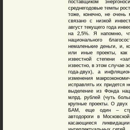
поставщиком энергоно
среднегодовые темпы рост
тоже, конечно, не очень
связано с низкой инвес
август текущего года инв
на 2,5%. Я напомню, ч
национального благос
немаленькие деньги, и, 
или иные проекты, как 
известной степени «за
известно, в этом случае 
года-двух), а инфляцио
изменения макроэкономи
исправлять их придется 
выделение из Фонда нац
млрд. рублей (чуть бол
крупные проекты. О двух 
БАМ, еще один – стро
автодороги в Московской
касающиеся ликвидации
интеллектуальных сетей…