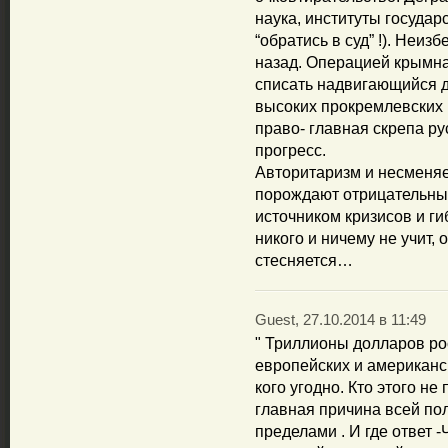
наука, институты государ
“обратись в суд” !). Неи
назад. Операцией крымна
списать надвигающийся д
высоких прокремлевских 
право- главная скрепа р
прогресс.
Авторитаризм и несменя
порождают отрицательный
источником кризисов и гиб
никого и ничему не учит,
стесняется…
Guest, 27.10.2014 в 11:49
" Триллионы долларов ро
европейских и американск
кого угодно. Кто этого не
главная причина всей пол
пределами . И где ответ 