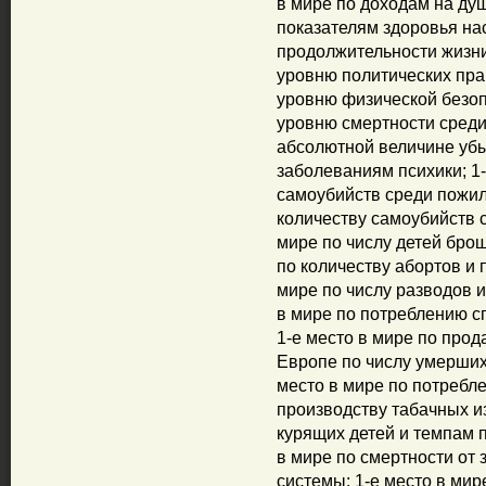
в мире по доходам на душ
показателям здоровья нас
продолжительности жизни
уровню политических прав
уровню физической безоп
уровню смертности среди 
абсолютной величине убы
заболеваниям психики; 1-
самоубийств среди пожил
количеству самоубийств с
мире по числу детей бро
по количеству абортов и 
мире по числу разводов и
в мире по потреблению с
1-e место в мире по прод
Европе по числу умерших 
место в мире по потребле
производству табачных из
курящих детей и темпам п
в мире по смертности от
системы; 1-е место в мир