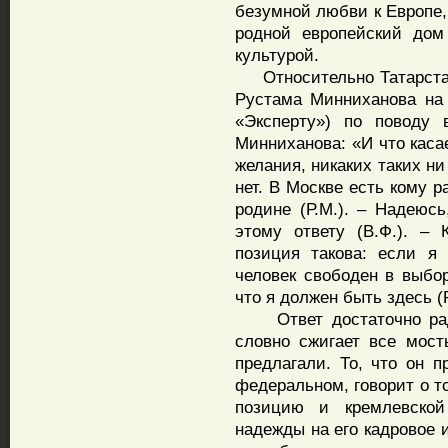
безумной любви к Европе,
родной европейский дом
культурой.
Относительно Татарстана
Рустама Минниханова на
«Эксперту») по поводу 
Минниханова: «И что каса
желания, никаких таких н
нет. В Москве есть кому 
родине (Р.М.). – Надеюсь
этому ответу (В.Ф.). – 
позиция такова: если я
человек свободен в выбо
что я должен быть здесь (Р
Ответ достаточно ради
словно сжигает все мос
предлагали. То, что он п
федеральном, говорит о т
позицию и кремлевской
надежды на его кадровое 