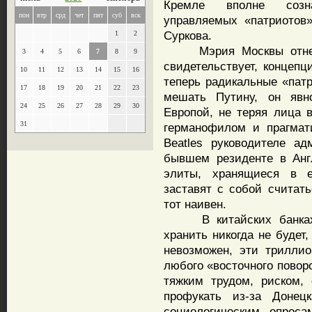
Кремле вполне созна
пон
втр
срд
чет
пят
суб
вск
управляемых «патриотов»
Суркова.
1
2
Мэрия Москвы отнесла
3
4
5
6
7
8
9
свидетельствует, концепц
10
11
12
13
14
15
16
теперь радикальные «пат
17
18
19
20
21
22
23
мешать Путину, он явн
24
25
26
27
28
29
30
Европой, не теряя лица в
31
германофилом и прагмат
Beatles руководителе а
бывшем резиденте в Анг
элиты, хранящиеся в е
заставят с собой считать
тот наивен.
В китайских банках р
хранить никогда не будет
невозможен, эти трилли
любого «восточного повор
тяжким трудом, риском, 
профукать из-за Донец
социологическим опрос