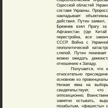
Одесской областей Украин
составе Украины. Пророс
накладывает объективн
действия. Путин заявил, 
Брежнев взял Прагу за
Афганистан (где Кита
перестройка, все закон
СССР. Война с Украино
геополитической катаст
слепой. Путин понимает
можно ожидать демонст
отношению к Западу.
Получается, что и в
относительно присоедин
основном из провинциаль
Низкая явка на выбо
свидетельствует, чт
оппозиционно. Воинствен
заметно остывать, выр
позабытым, «фашисты» с