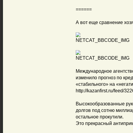
======
А вот еще сравнение хоз
Международное агентство
изменило прогноз по кре
«стабильного» на «негат
http://kazanfirst.ru/feed/32
Высокообразованные рук
долгов под сотню миллиа
остальное прокутили.
Это прекрасный антиприм