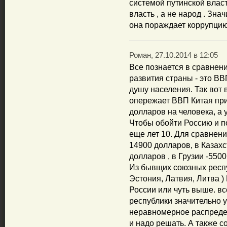
системой путинской власт
власть , а не народ . Зн
она пораждает коррупцию 
Роман, 27.10.2014 в 12:05
Все познается в сравнен
развития страны - это ВВ
душу населения. Так вот
опережает ВВП Китая при
долларов на человека, а 
Чтобы обойти Россию и п
еще лет 10. Для сравнен
14900 долларов, в Казахс
долларов , в Грузии -550
Из бывщих союзных респу
Эстония, Латвия, Литва 
России или чуть выше. в
республики значительно 
неравномерное распредел
и надо решать. А также с