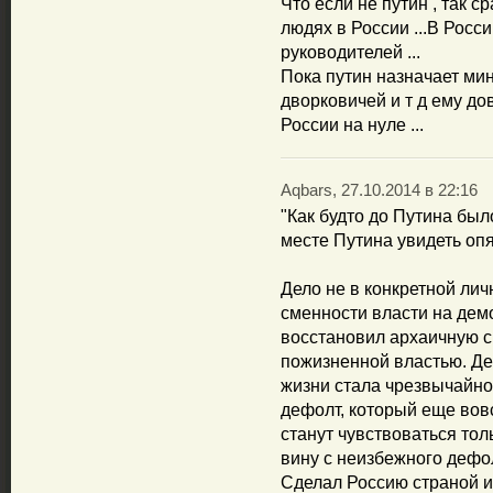
Что если не путин , так ср
людях в России ...В Росс
руководителей ...
Пока путин назначает мин
дворковичей и т д ему дов
России на нуле ...
Aqbars, 27.10.2014 в 22:16
"Как будто до Путина был
месте Путина увидеть оп
Дело не в конкретной лич
сменности власти на дем
восстановил архаичную с
пожизненной властью. Де
жизни стала чрезвычайно
дефолт, который еще вов
станут чувствоваться тол
вину с неизбежного дефол
Сделал Россию страной и