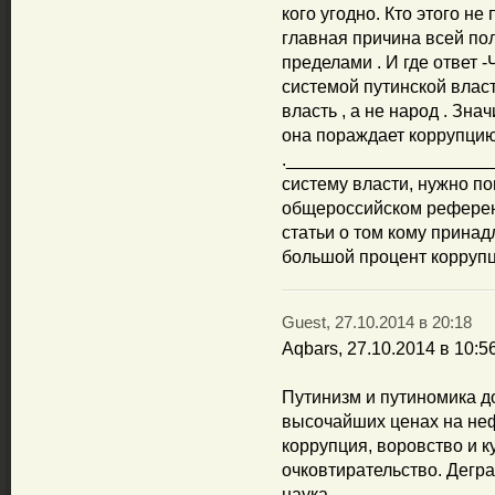
кого угодно. Кто этого не
главная причина всей пол
пределами . И где ответ 
системой путинской власт
власть , а не народ . Зн
она пораждает коррупцию 
.____________________
систему власти, нужно по
общероссийском референд
статьи о том кому принад
большой процент коррупц
Guest, 27.10.2014 в 20:18
Aqbars, 27.10.2014 в 10:5
Путинизм и путиномика д
высочайших ценах на неф
коррупция, воровство и к
очковтирательство. Дегр
наука,_________________