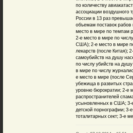
по количеству авиаката
ассоциации воздушного т
России в 13 раз превышае
объемам поставок рабов 
место в мире по темпам 
2-е место в мире по чис
США); 2-е место в мире 
лекарств (после Китая); 2
самоубийств на душу насе
по числу убийств на душу
в мире по числу журналис
е место в мире (после С
убежища в развитых стран
уровню бюрократии; 2-е м
распространителей спама;
усыновленных в США; 3-е
детской порнографии; 3-е
тоталитарных сект; 3-е м