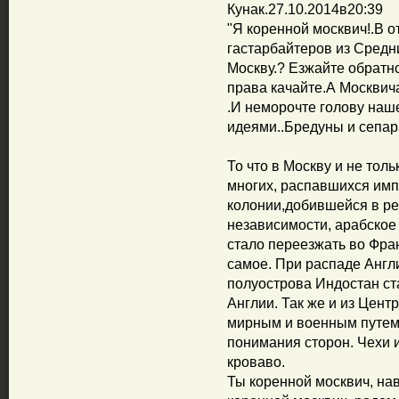
Кунак.27.10.2014в20:39
"Я коренной москвич!.В 
гастарбайтеров из Средн
Москву.? Езжайте обратн
права качайте.А Москвича
.И неморочте голову наш
идеями..Бредуны и сепар
То что в Москву и не тол
многих, распавшихся им
колонии,добившейся в ре
независимости, арабское
стало переезжать во Фр
самое. При распаде Англ
полуострова Индостан ст
Англии. Так же и из Цент
мирным и военным путем,
понимания сторон. Чехи 
кроваво.
Ты коренной москвич, на