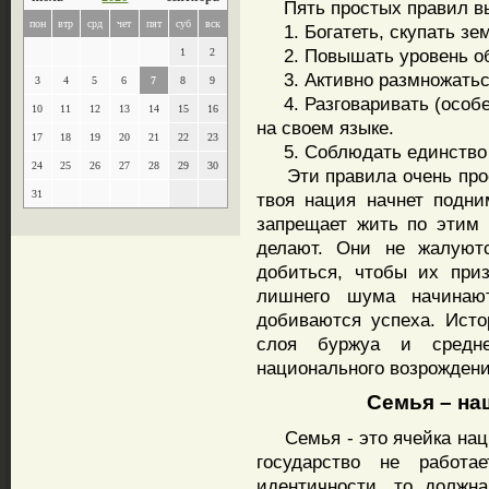
Пять простых правил вы
пон
втр
срд
чет
пят
суб
вск
1. Богатеть, скупать зе
2. Повышать уровень об
1
2
3. Активно размножаться 
3
4
5
6
7
8
9
4. Разговаривать (особе
10
11
12
13
14
15
16
на своем языке.
17
18
19
20
21
22
23
5. Соблюдать единство 
24
25
26
27
28
29
30
Эти правила очень прост
31
твоя нация начнет подни
запрещает жить по этим
делают. Они не жалуютс
добиться, чтобы их при
лишнего шума начинаю
добиваются успеха. Исто
слоя буржуа и средне
национального возрождени
Семья – наш
Семья - это ячейка наци
государство не работа
идентичности, то должн