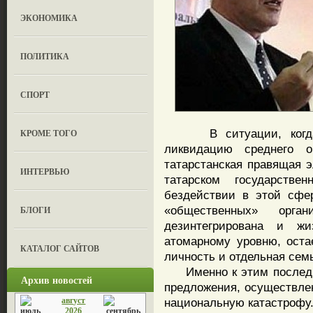
ЭКОНОМИКА
ПОЛИТИКА
СПОРТ
В ситуации, когда р
КРОМЕ ТОГО
ликвидацию среднего о
татарстанская правящая э
ИНТЕРВЬЮ
татарском государств
бездействии в этой сфе
«общественных» орга
БЛОГИ
дезинтегрирована и ж
атомарному уровню, оста
КАТАЛОГ САЙТОВ
личность и отдельная сем
Именно к этим последни
Архив новостей
предложения, осуществлен
август
национальную катастрофу
2026