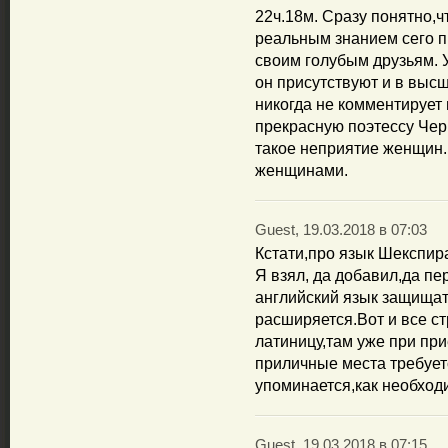
22ч.18м. Сразу понятно,ч
реальным знанием сего п
своим голубым друзьям. У
он присутствуют и в высш
никогда не комментируе
прекрасную поэтессу Черн
такое неприятие женщин. 
женщинами.
Guest, 19.03.2018 в 07:03
Кстати,про язык Шекспира
Я взял, да добавил,да пе
английский язык защищат
расширяется.Вот и все с
латиницу,там уже при пр
приличные места требует
упоминается,как необход
Guest, 19.03.2018 в 07:15