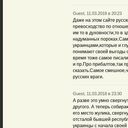
Guest, 11.03.2018 в 20:23
Даже на этом сайте русс
превосходство по отноше
им то в духовности,то в з
надуманных пороках.Сам
украинцами,которые и гл
понимают своей выгоды от
время тоже самое писали
и пр.Про прибалтов,так п
сказать.Самое смешное,ч
русских враги.
Guest, 11.03.2018 в 23:30
А разве это умно свергну
другого. А теперь собираю
его место жулика, свергн
отсталой бывшей республ
украинцы с начала своей 