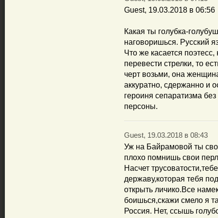
Guest, 19.03.2018 в 06:56
Какая ты голубка-голубуш
наговоришься. Русский яз
Что же касается поэтесс,
перевести стрелки, то ес
черт возьми, она женщина
аккуратно, сдержанно и о
героиня сепаратизма без
персоны.
Guest, 19.03.2018 в 08:43
Уж на Байрамовой ты сво
плохо помнишь свои пер
Насчет трусоватости,тебе
державу,которая тебя по
открыть личико.Все намек
боишься,скажи смело я та
Россия. Нет, ссышь голубо