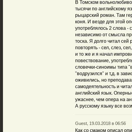
В Томском вольнолюбиво
тысячи по английскому яз
рыцарский роман. Там гер
коня. И везде для этой о
употреблялось 2 слова - с
независимо от смысла пр
тоска. Я долго читал сей
повторять - сел, слез, сел
и то же и я начал импров
повествование, употребля
словечки-синоимы типа "в
"водрузился" и т,д. в за
оживились, но преподават
самодеятельность и читал 
английский язык. Оперные
ужаснее, чем опера на ан
А русскому языку все возм
Guest, 19.03.2018 в 06:56
Как со смаком описал опи