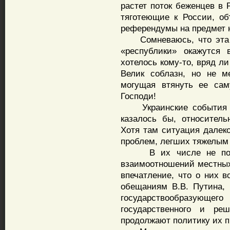
растет поток беженцев в 
тяготеющие к России, о
референдумы на предмет 
Сомневаюсь, что эта «н
«республики» окажутся 
хотелось кому-то, вряд ли
Велик соблазн, но не м
могущая втянуть ее сам
Господи!
Украинские события – э
казалось бы, относитель
Хотя там ситуация далек
проблем, легших тяжелым
В их числе не после
взаимоотношений местных
впечатление, что о них 
обещаниям В.В. Путина, 
государствообразующег
государственного и ре
продолжают политику их п