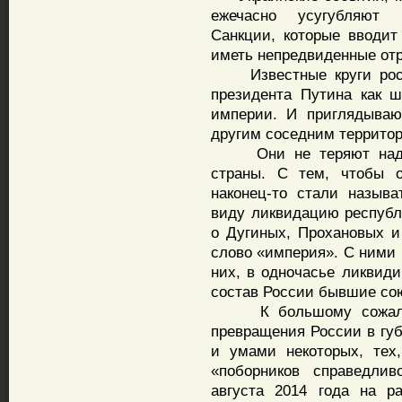
ежечасно усугубляют 
Санкции, которые вводит
иметь непредвиденные от
Известные круги росси
президента Путина как ш
империи. И приглядываю
другим соседним террито
Они не теряют надежд
страны. С тем, чтобы о
наконец-то стали называ
виду ликвидацию республи
о Дугиных, Прохановых и
слово «империя». С ними 
них, в одночасье ликвид
состав России бывшие со
К большому сожалени
превращения России в губ
и умами некоторых, тех
«поборников справедлив
августа 2014 года на р