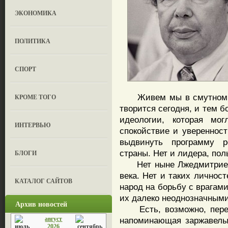
ЭКОНОМИКА
ПОЛИТИКА
СПОРТ
Живем мы в смутном вре
КРОМЕ ТОГО
творится сегодня, и тем б
идеологии, которая мо
ИНТЕРВЬЮ
спокойствие и уверенност
выдвинуть программу ре
страны. Нет и лидера, п
БЛОГИ
Нет ныне Лжедмитриев, 
века. Нет и таких личнос
КАТАЛОГ САЙТОВ
народ на борьбу с врагами
их далеко неоднозначным
Архив новостей
Есть, возможно, переж
август
напоминающая заржавелый
2026