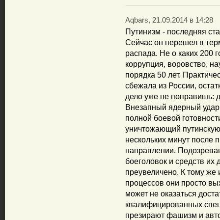
Aqbars, 21.09.2014 в 14:28
Путинизм - последняя ст
Сейчас он перешел в те
распада. Не о каких 200 г
коррупция, воровство, н
порядка 50 лет. Практич
сбежала из России, остат
дело уже не поправишь: д
Внезапный ядерный удар 
полной боевой готовности
уничтожающий путинскую 
нескольких минут после 
направлении. Подозреваю
боеголовок и средств их 
преувеличено. К тому же
процессов они просто вых
может не оказаться дост
квалифицированных спец
презирают фашизм и авт