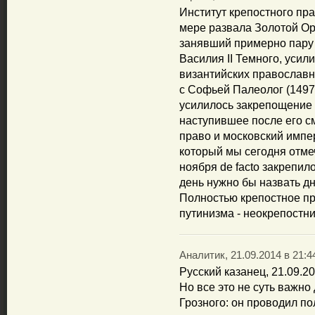
Институт крепостного пр
мере развала Золотой Ор
занявший примерно пару 
Василия II Темного, усили
византийских православ
с Софьей Палеолог (1497 г
усилилось закрепощение 
наступившее после его с
право и московский импе
который мы сегодня отме
ноября de facto закрепил
день нужно бы назвать д
Полностью крепостное пр
путинизма - неокрепостни
Аналитик, 21.09.2014 в 21:4
Русский казанец, 21.09.20
Но все это не суть важн
Грозного: он проводил п