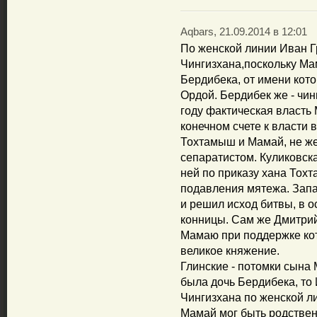
Aqbars, 21.09.2014 в 12:01
По женской линии Иван Г
Чингизхана,поскольку Ма
Бердибека, от имени кото
Ордой. Бердибек же - чин
году фактическая власть
конечном счете к власти 
Тохтамыш и Мамай, не же
сепаратистом. Куликовска
ней по приказу хана Тох
подавления мятежа. Запа
и решил исход битвы, в 
конницы. Сам же Дмитрий
Мамаю при поддержке кот
великое княжение.
Глинские - потомки сына
была дочь Бердибека, то
Чингизхана по женской ли
Мамай мог быть родствен