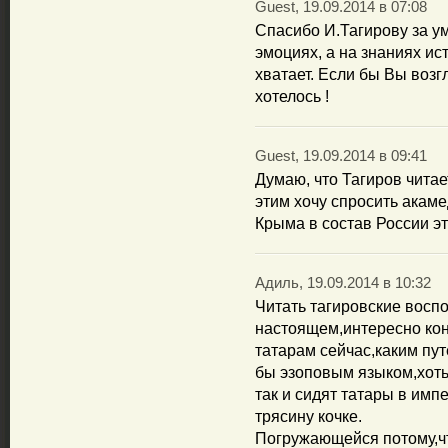
Guest, 19.09.2014 в 07:08
Спасибо И.Тагирову за у
эмоциях, а на знаниях ист
хватает. Если бы Вы возг
хотелось !
Guest, 19.09.2014 в 09:41
Думаю, что Тагиров читает
этим хочу спросить акам
Крыма в состав России э
Адиль, 19.09.2014 в 10:32
Читать тагировские восп
настоящем,интересно кон
татарам сейчас,каким пут
бы эзоповым языком,хоть 
так и сидят татары в им
трясину кочке.
Погружающейся потому,чт