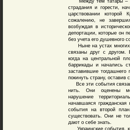
Между тем татары – кор
страдания и горести, на
царствовании которой 
сожалению, не заверши
возбуждая в историческ
депортации, которые он п
без учета его душевного с
Ныне на устах многих с
связаны друг с другом. 
когда на центральной п
баррикады и начались с
заставившие тогдашнего 
покинуть страну, оставив
Все эти события связаны
нить. Они оценены ме
нарушение территориал
начавшаяся гражданская 
события на второй план
существовать. Они не то
дают о себе знать.
Украинские события, кон