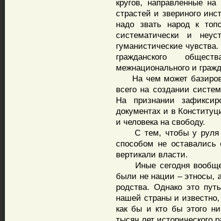
кругов, направленные на
страстей и звериного инс
надо звать народ к топо
систематически и неус
гуманистические чувства.
гражданского общес
межнационального и гражд
На чем может базирова
всего на создании систе
На признании зафиксир
документах и в Конституц
и человека на свободу.
С тем, чтобы у руля с
способом не оставались
вертикали власти.
Иные сегодня вообще г
были не нации – этносы, 
родства. Однако это пут
нашей страны и известно,
как бы и кто бы этого ни
тысяч лет исторического 