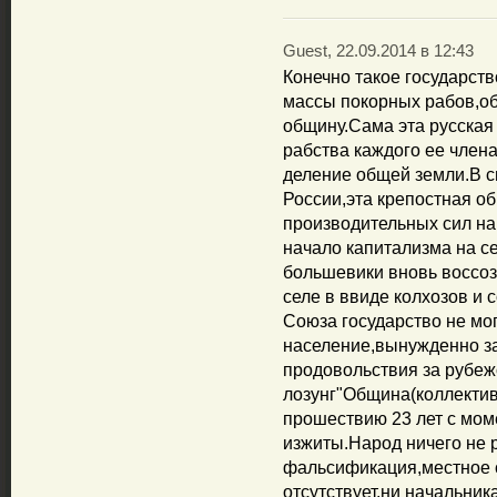
Guest, 22.09.2014 в 12:43
Конечно такое государств
массы покорных рабов,об
общину.Сама эта русска
рабства каждого ее члена
деление общей земли.В с
России,эта крепостная о
производительных сил на
начало капитализма на се
большевики вновь воссоз
селе в ввиде колхозов и 
Союза государство не мо
население,вынужденно за
продовольствия за рубеж
лозунг"Община(коллектив)
прошествию 23 лет с мом
изжиты.Народ ничего не
фальсификация,местное 
отсутствует,ни начальник