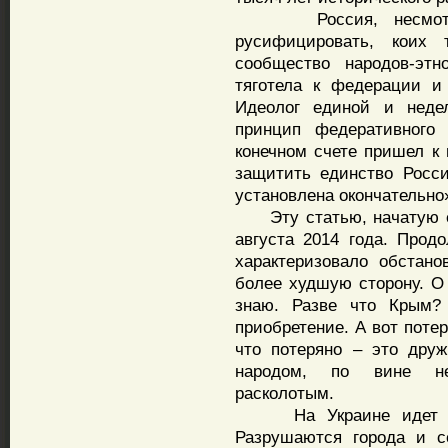
Россия, несмотря н
русифицировать, коих
сообщество народов-эт
тяготела к федерации и 
Идеолог единой и неде
принцип федеративного
конечном счете пришел к 
защитить единство Росси
установлена окончательно
Эту статью, начатую ещ
августа 2014 года. Продо
характеризовало обстано
более худшую сторону. О 
знаю. Разве что Крым? 
приобретение. А вот поте
что потеряно – это дру
народом, по вине не
расколотым.
На Украине идет полн
Разрушаются города и с