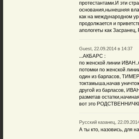
протестантами.И эти стр
основания,нынешняя вла
как на международном ур
продолжается и приветст
апологеты как Засранец,
Guest, 22.09.2014 в 14:37
...АКБАРС :
по женской линии ИВАН.
потомки по женской лин
один из барласов, ТИМЕ
токтамыша,начав уничт
другой из барласов, ИВ
разметав остатки,начина
вот это РОДСТВЕННИЧК
Русский казанец, 22.09.2014
А ты кто, назовись, для н