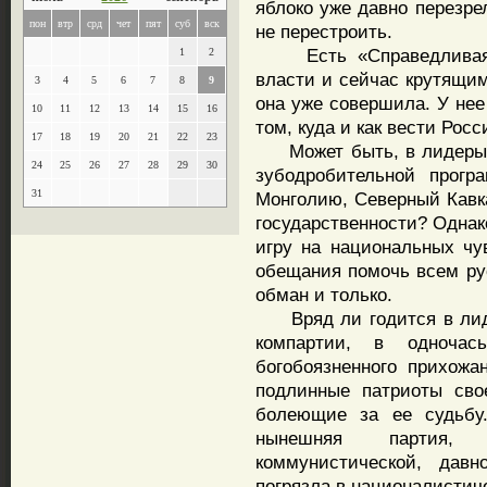
яблоко уже давно перезре
пон
втр
срд
чет
пят
суб
вск
не перестроить.
Есть «Справедливая Р
1
2
власти и сейчас крутящим
3
4
5
6
7
8
9
она уже совершила. У нее
10
11
12
13
14
15
16
том, куда и как вести Росс
17
18
19
20
21
22
23
Может быть, в лидеры г
24
25
26
27
28
29
30
зубодробительной прогр
31
Монголию, Северный Кавка
государственности? Однак
игру на национальных чув
обещания помочь всем рус
обман и только.
Вряд ли годится в лиде
компартии, в одночас
богобоязненного прихожа
подлинные патриоты сво
болеющие за ее судьбу.
нынешняя партия, 
коммунистической, дав
погрязла в националистич