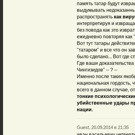
память татар будут извр
выдумывать недоказанн
распространять
как виру
интерпретируя и извраща
без повода как это изврат
ежедневно повторяя как "а
Вот тут татары действит
"татаром" и все что он з
было сделано... Вот где 
Где ваши доказательства
Чингизидов"
-- ? --
Именно после таких якобы
национальная гордость, ч
всего в данном случае, о
тонкие психологически
убийственные удары п
нации.
Guest, 20.09.2014 в 21:35
иван васильевич четверты