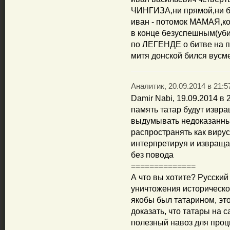
ЧИНГИЗА,ни прямой,ни б
иван - потомок МАМАЯ,к
в конце безуспешным(уби
по ЛЕГЕНДЕ о битве на п
митя донской бился вусм
Аналитик, 20.09.2014 в 21:5
Damir Nabi, 19.09.2014 в 
память татар будут извра
выдумывать недоказанны
распространять как вирус
интерпретируя и извраща
без повода
==============
А что вы хотите? Русски
уничтожения исторической
якобы был татарином, это
доказать, что татары на 
полезный навоз для процв