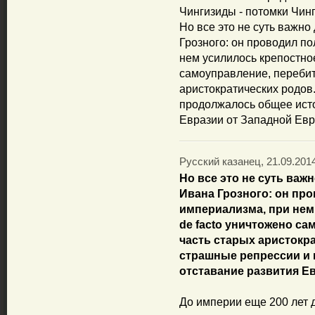
Чингизиды - потомки Чин
Но все это не суть важн
Грозного: он проводил п
нем усилилось крепостное
самоуправление, перебит
аристократических родов
продолжалось общее исто
Евразии от Западной Ев
Русский казанец, 21.09.2014
Но все это не суть важ
Ивана Грозного: он пр
империализма, при нем
de facto уничтожено с
часть старых аристокр
страшные репрессии и
отставание развития Е
До империи еще 200 лет 