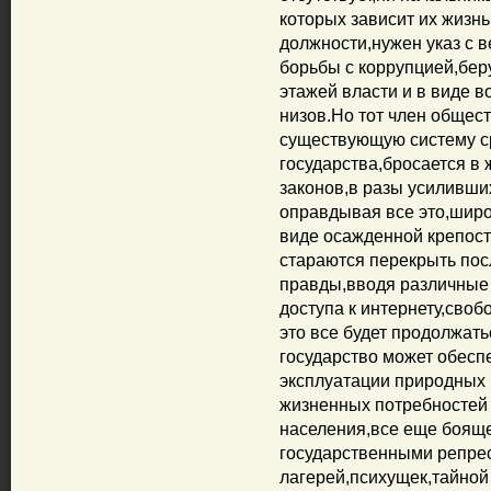
которых зависит их жизн
должности,нужен указ с 
борьбы с коррупцией,бер
этажей власти и в виде 
низов.Но тот член общес
существующую систему с
государства,бросается в
законов,в разы усиливши
оправдывая все это,широ
виде осажденной крепост
стараются перекрыть по
правды,вводя различные 
доступа к интернету,сво
это все будет продолжать
государство может обесп
эксплуатации природных 
жизненных потребностей 
населения,все еще бояще
государственными репре
лагерей,психущек,тайной