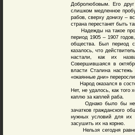
Добролюбовым. Его друг
слишком медленное пробу
рабов, сверху донизу – в
страна перестанет быть т
Надежды на такое проб
период 1905 – 1907 годов
общества. Был период с
казалось, что действител
настали, как их назв
Совершившаяся в октябр
власти Сталина настежь 
«окаянные дни» переросли
Народ оказался в состоя
Нет, не удалось, как того
каплю за каплей раба.
Однако было бы неправ
зачатков гражданского об
нужных условий для их р
засушить их на корню.
Нельзя сегодня равнод