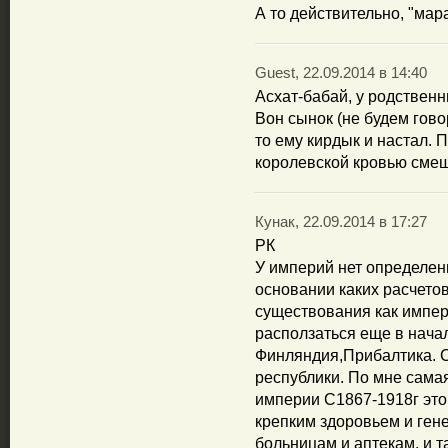
А то действительно, "мар
Guest, 22.09.2014 в 14:40
Асхат-бабай, у родственни
Вон сынок (не будем гово
то ему кирдык и настал. 
королевской кровью смеш
Кунак, 22.09.2014 в 17:27
РК
У империй нет определен
основании каких расчето
существования как импер
расползаться еще в нача
Финляндия,Прибалтика. 
республики. По мне сама
империи С1867-1918г это 
крепким здоровьем и гене
больницам и аптекам, и т