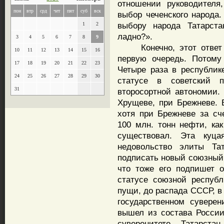
отношении руководителя
пон
втр
срд
чет
пят
суб
вск
выбор чеченского народа
выбору народа Татарст
1
2
ладно?».
3
4
5
6
7
8
9
Конечно, этот ответ б
10
11
12
13
14
15
16
первую очередь. Потому
17
18
19
20
21
22
23
Четыре раза в республик
24
25
26
27
28
29
30
статусе в советский 
31
второсортной автономии. 
Хрущеве, при Брежневе. 
хотя при Брежневе за сч
100 млн. тонн нефти, ка
существовал. Эта куца
недовольство элиты Тат
подписать новый союзный
что тоже его подпишет 
статусе союзной республ
пущи, до распада СССР, в
государственном суверен
вышел из состава России
суверенитете. Татарста