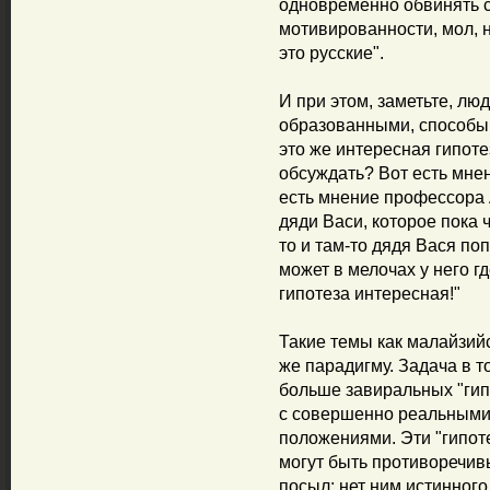
одновременно обвинять с
мотивированности, мол, н
это русские".
И при этом, заметьте, лю
образованными, способы 
это же интересная гипоте
обсуждать? Вот есть мн
есть мнение профессора 
дяди Васи, которое пока ч
то и там-то дядя Вася по
может в мелочах у него гд
гипотеза интересная!"
Такие темы как малайзий
же парадигму. Задача в т
больше завиральных "гипо
с совершенно реальными,
положениями. Эти "гипоте
могут быть противоречив
посыл: нет ним истинного