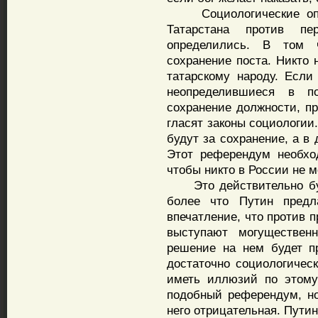
Социологические опро
Татарстана против пе
определились. В том 
сохранение поста. Никто 
татарскому народу. Если
неопределившиеся в п
сохранение должности, п
гласят законы социологии
будут за сохранение, а в
Этот референдум необход
чтобы никто в России не м
Это действительно буде
более что Путин предла
впечатление, что против 
выступают могущественн
решение на нем будет п
достаточно социологичес
иметь иллюзий по этому
подобный референдум, но
него отрицательная. Пути