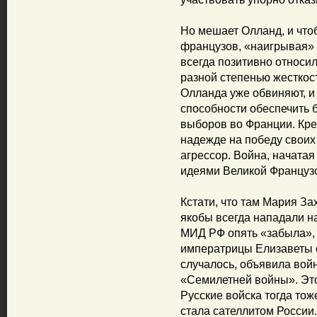
Но мешает Олланд, и чтоб
французов, «наигрывая» 
всегда позитивно относил
разной степенью жесткос
Олланда уже обвиняют, и 
способности обеспечить 
выборов во Франции. Кре
надежде на победу своих 
агрессор. Война, начатая
идеями Великой Француз
Кстати, что там Мария З
якобы всегда нападали н
МИД РФ опять «забыла», 1
императрицы Елизаветы о
случалось, объявила вой
«Семилетней войны». Это
Русские войска тогда тож
стала сателлитом России.