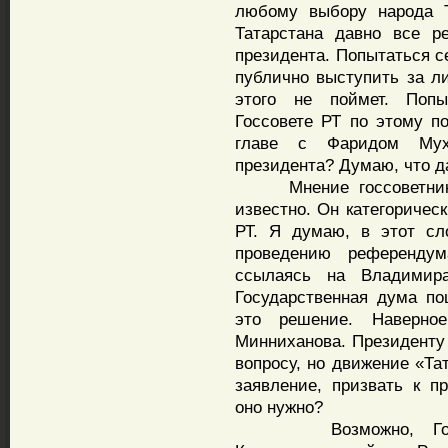
любому выбору народа Т
Татарстана давно все р
президента. Попытаться с
публично выступить за л
этого не поймет. Попы
Госсовете РТ по этому по
главе с Фаридом Мух
президента? Думаю, что д
Мнение госсоветника 
известно. Он категоричес
РТ. Я думаю, в этот сл
проведению референду
ссылаясь на Владимира
Государственная дума по
это решение. Наверно
Минниханова. Президенту 
вопросу, но движение «Та
заявление, призвать к 
оно нужно?
Возможно, Госсове