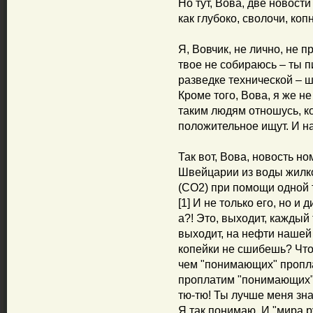
Но тут, Вова, две новост
как глубоко, сволочи, копн
Я, Вовчик, не лично, не п
твое не собираюсь – ты п
разведке технической – ш
Кроме того, Вова, я же не 
таким людям отношусь, к
положительное ищут. И на
Так вот, Вова, новость н
Швейцарии из воды жилко
(СО2) при помощи одной т
[1] И не только его, но и 
а?! Это, выходит, каждый 
выходит, на нефти нашей 
копейки не сшибешь? Что 
чем "понимающих" пропла
проплатим "понимающих" 
тю-тю! Ты лучше меня знае
Я так понимаю. И "мира р