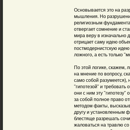
Основывается это на раз
мышления. Но разрушении
религиозным фундамента
отвергает сомнение и ста
мира веру в изначально 
отрицает саму идею объек
постмодернистскую идею о
ложного, а есть только "
По этой логике, скажем, 
на мнение по вопросу, ск
само собой разумеется), н
"гипотезой" и требовать 
они с ним эту "гипотезу" 
за собой полное право о
методом факты, высказыв
другу и установленным фа
блестяще разрешать соч
жаловаться на травлю со