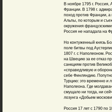
В ноябре 1795 г. Россия,
Франции. В 1798 г. адми
поход против Франции, а
Альпы, по которым и съех
окружения французскими 
Россия не нападала на Ф
Но контуженный князь Бо
поле битвы под Аустерли
1807 г. с Наполеоном. Рос
на Швецию за ее отказ п
санкциям против Великоб
«справедливую и оборони
себе Финляндию. Попутно
Турцию: это временно и 
Наполеона. Где молдаван
смущало ни тогда, ни сей
лозунга «Добьем московит
Россия 17 лет с 1790 по 