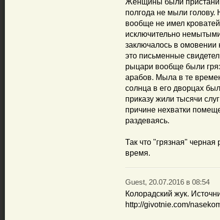
Женщины были пристанищ
полгода не мыли голову. 
вообще не имел кроватей 
исключительно немытыми
заключалось в омовении к
это письменные свидетел
рыцари вообще были гря
арабов. Мыла в те време
солнца в его дворцах была
приказу жили тысячи слуг
причине нехватки помещен
раздеваясь.
Так что "грязная" черная 
время.
Guest, 20.07.2016 в 08:54
Колорадский жук. Источни
http://givotnie.com/naseko