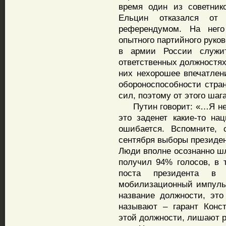
время один из советник
Ельцин отказался от
референдумом. На него
опытного партийного руков
в армии России служи
ответственных должностях
них нехорошее впечатлени
обороноспособности стра
сил, поэтому от этого шаг
Путин говорит: «…Я не д
это заденет какие-то на
ошибается. Вспомните,
сентября выборы президен
Люди вполне осознанно шл
получил 94% голосов, в 
поста президента в 
мобилизационный импульс
название должности, это
называют – гарант Конс
этой должности, лишают р