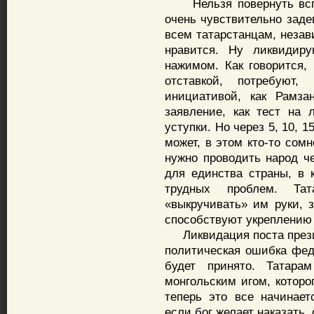
Нельзя повернуть вспят
очень чувствительно заде
всем татарстанцам, незав
нравится. Ну ликвидир
нажимом. Как говорится, 
отставкой, потребуют
инициативой, как Рамза
заявление, как тест на 
уступки. Но через 5, 10, 1
может, в этом кто-то сом
нужно проводить народ че
для единства страны, в 
трудных проблем. Та
«выкручивать» им руки, 
способствуют укреплению
Ликвидация поста презид
политическая ошибка фед
будет принято. Татара
монгольским игом, которо
теперь это все начинает
если бог желает наказать,