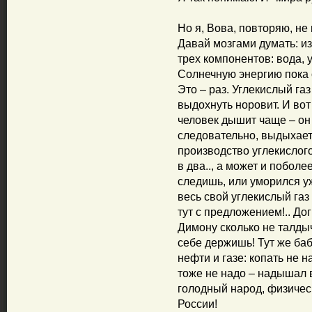
Но я, Вова, повторяю, не 
Давай мозгами думать: из
трех компонентов: вода, 
Солнечную энергию пока о
Это – раз. Углекислый газ
выдохнуть норовит. И во
человек дышит чаще – он
следовательно, выдыхает
производство углекислого
в два.., а может и поболе
следишь, или уморился уж
весь свой углекислый газ 
тут с предложением!.. До
Димону сколько не талдычь
себе держишь! Тут же баб
нефти и газе: копать не 
тоже не надо – надышал в
голодный народ, физическ
России!