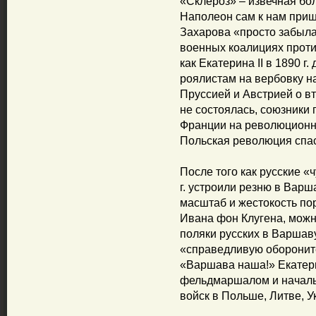
«Склероз» – извечная бо
Наполеон сам к нам прише
Захарова «просто забыла»
военных коалициях прот
как Екатерина II в 1890 г
роялистам на вербовку н
Пруссией и Австрией о в
не состоялась, союзники
Франции на революционну
Польская революция спа
После того как русские «
г. устроили резню в Варш
масштаб и жестокость по
Ивана фон Клугена, можн
поляки русских в Варшаву
«справедливую обороните
«Варшава наша!» Екатери
фельдмаршалом и началь
войск в Польше, Литве, У