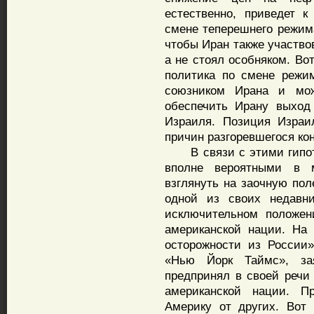
естественно, приведет к
смене теперешнего режима
чтобы Иран также участво
а не стоял особняком. Во
политика по смене режи
союзником Ирана и мо
обеспечить Ирану выход
Израиля. Позиция Израи
причин разгоревшегося ко
В связи с этими гипоте
вполне вероятными в м
взглянуть на заочную по
одной из своих недавн
исключительном положе
американской нации. На
осторожности из России
«Нью Йорк Таймс», за
предпринял в своей речи
американской нации. П
Америку от других. Вот