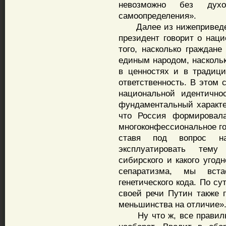
невозможно без духов
самоопределения».
Далее из нижеприведенн
президент говорит о нац
того, насколько граждан
единым народом, наскольк
в ценностях и в традиц
ответственность. В этом 
национальной идентично
фундаментальный характ
что Россия формировала
многоконфессиональное го
ставя под вопрос наш
эксплуатировать тему р
сибирского и какого угод
сепаратизма, мы вст
генетического кода. По с
своей речи Путин также 
меньшинства на отличие»
Ну что ж, все правильн