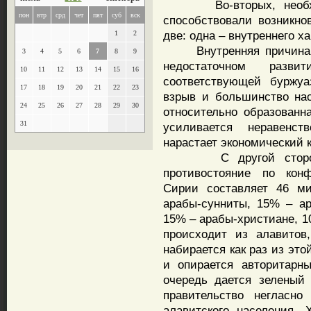
Во-вторых, необходи
пон
втр
срд
чет
пят
суб
вск
способствовали возникно
две: одна – внутреннего ха
1
2
Внутренняя причина: к
3
4
5
6
7
8
9
недостаточном разв
10
11
12
13
14
15
16
соответствующей буржу
17
18
19
20
21
22
23
взрыв и большинство нас
24
25
26
27
28
29
30
относительно образованн
31
усиливается неравенст
нарастает экономический к
С другой стороны, 
противостояние по конф
Сирии составляет 46 ми
арабы-сунниты, 15% – ар
15% – арабы-христиане, 1
происходит из алавитов
набирается как раз из эт
и опирается авторитарн
очередь дается зеленый 
правительство негласно
алавитского населения.