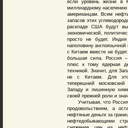
если уровень жизни в К
миллиардному населению 
американцам. Всем нефти
запасов этих углеводород
раскладе США будут вы
экономической, политичес
просто не будет. Индия
наполовину англоязычной
с Китаем вместе не будет
большая сила. Россия –
плюс к тому ядерная де
техникой. Значит, для За
не с Китаем. Для это
теперешний московский
Западу и лишенную химе
своей прежней роли и зна
Учитывая, что Россия л
продовольствием, а ост
нефтяные деньги за грани
нефтедобывающими стр
снижение цен на нефт