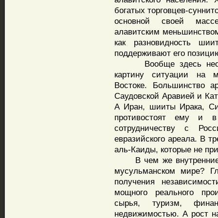
богатых торговцев-суннит
основной своей масс
алавитским меньшинством
как разновидность ши
поддерживают его позицию
Вообще здесь необход
картину ситуации на 
Востоке. Большинство а
Саудовской Аравией и Кат
А Иран, шииты Ирака, С
противостоят ему и 
сотрудничеству с Рос
евразийского ареала. В т
аль-Каиды, которые не при
В чем же внутренние п
мусульманском мире? Гл
получения независимос
мощного реального про
сырья, туризм, фин
недвижимостью. А рост 