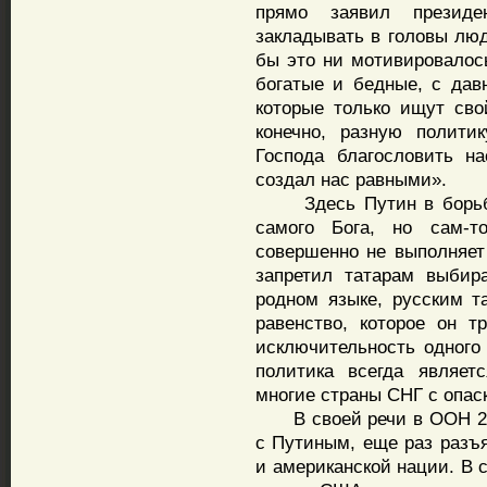
прямо заявил презид
закладывать в головы лю
бы это ни мотивировалос
богатые и бедные, с да
которые только ищут сво
конечно, разную полити
Господа благословить н
создал нас равными».
Здесь Путин в борьбе 
самого Бога, но сам-т
совершенно не выполняет
запретил татарам выбир
родном языке, русским та
равенство, которое он т
исключительность одного 
политика всегда являет
многие страны СНГ с опас
В своей речи в ООН 26 
с Путиным, еще раз разъ
и американской нации. В 