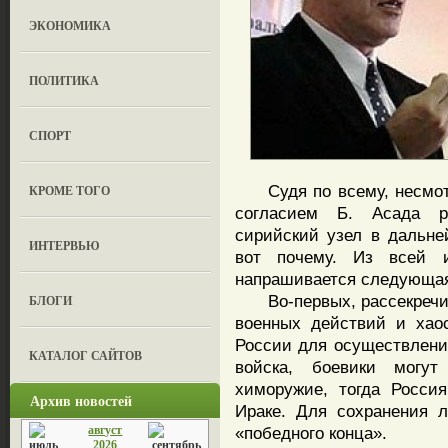
ЭКОНОМИКА
ПОЛИТИКА
СПОРТ
Судя по всему, несмотр
КРОМЕ ТОГО
согласием Б. Асада р
сирийский узел в дальне
ИНТЕРВЬЮ
вот почему. Из всей и
напрашивается следующая
Во-первых, рассекречив
БЛОГИ
военных действий и хао
России для осуществлени
КАТАЛОГ САЙТОВ
войска, боевики могут
химоружие, тогда Росси
Архив новостей
Ираке. Для сохранения 
август
«победного конца».
2026