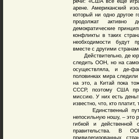
речи: «США все еще игр
арене. Американский из
который ни одно другое г
продолжат активно д
демократические принци
конфликты в таких стран
необходимости будут п
вместе с другими странам
Действительно, де юре 
следить ООН, но на самом
осуществляла, и де-ф
половинках мира следили
на это, а Китай пока то
СССР, поэтому США при
миссию. У них есть деньг
известно, что, кто платит,
Единственный путь д
непосильную ношу, – это 
гибкой и действенной о
правительства. В О
привилегированных стр