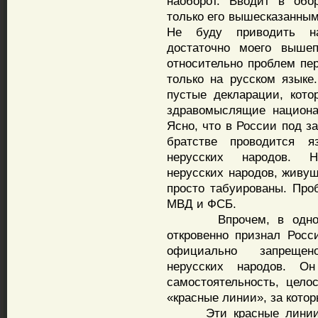
наоборот. Вводит в обо
только его вышесказанным
Не буду приводить н
достаточно моего вышеп
относительно проблем пе
только на русском языке
пустые декларации, кото
здравомыслящие национа
Ясно, что в России под з
братстве проводится я
нерусских народов. Н
нерусских народов, живу
просто табуированы. Про
МВД и ФСБ.
Впрочем, в одном ме
откровенно признал Росс
официально запрещен
нерусских народов. Он
самостоятельность, цело
«красные линии», за котор
Эти красные линии вв