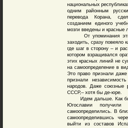
национальных республиках
одним районным русск
перевода Корана, сде
созданием единого учеб
мозги введены и красные 
От упоминания этих к
заходить, сразу повеяло 
где шаг в сторону – и ра
котором взращивался ора
этих красных линий не су
на самоопределение в вид
Это право признали даже
признали независимость
народов. Даже союзные 
СССР,– хотя бы де-юре.
Идем дальше. Как бы н
Югославии получили 
самоопределились. В бл
самоопределившись чере
выйти из составов Исп