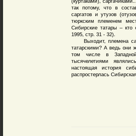
(куртаками), саргачиками.
так потому, что в сост
саргатов и утузов (отузо
тюркским племенем мест
Сибирские татары – кто 
1995, стр. 31 - 32).
Выходит, племена сарга
татарскими? А ведь они 
том числе в Западно
тысячелетиями являлис
настоящая история сиб
распростерлась Сибирска