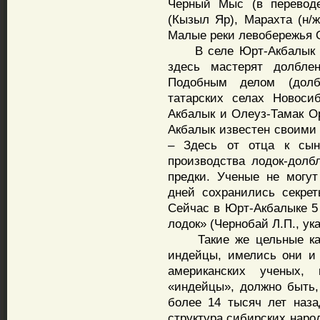
Черный Мыс (в переводе
(Кызыл Яр), Марахта (н/ж
Малые реки левобережья Об
В селе Юрт-Акбалык со
здесь мастерят долбле
Подобным делом (долб
татарских селах Новоси
Акбалык и Олеуз-Тамак О
Акбалык известен своими 
– Здесь от отца к сыну
производства лодок-долб
предки. Ученые не могу
дней сохранились секрет
Сейчас в Юрт-Акбалыке 5 
лодок» (Чернобай Л.П., ука
Такие же цельные каяк
индейцы, имелись они и
американских ученых,
«индейцы», должно быть,
более 14 тысяч лет наза
структура сибирских наро