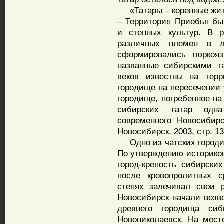
«Татары – коренные жите
– Территория Приобья бы
и степных культур. В 
различных племен в л
сформировались тюркоя
названные сибирскими т
веков известны на терр
городище на пересечении 
городище, погребенное на
сибирских татар одн
современного Новосибир
Новосибирск, 2003, стр. 13
Одно из чатских городищ
По утверждению историков
город-крепость сибирски
после кровопролитных 
степях залечивал свои 
Новосибирск начали возв
древнего городища сиб
Новониколаевск. На мест