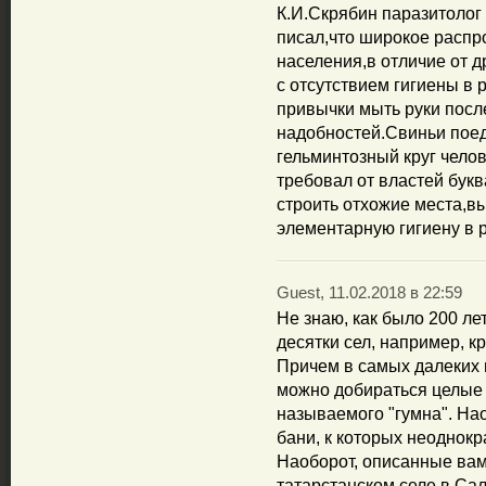
К.И.Скрябин паразитолог
писал,что широкое распр
населения,в отличие от 
с отсутствием гигиены в 
привычки мыть руки посл
надобностей.Свиньи пое
гельминтозный круг челов
требовал от властей букв
строить отхожие места,в
элементарную гигиену в р
Guest, 11.02.2018 в 22:59
Не знаю, как было 200 лет
десятки сел, например, к
Причем в самых далеких м
можно добираться целые с
называемого "гумна". На
бани, к которых неоднокр
Наоборот, описанные вам
татарстанском селе в Сал