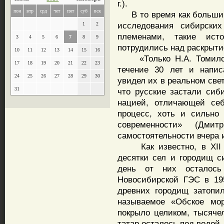
г.).
пон
втр
срд
чет
пят
суб
вск
В то время как большин
исследования сибирски
1
2
племенами, такие ист
3
4
5
6
7
8
9
потрудились над раскрыти
10
11
12
13
14
15
16
«Только Н.А. Томилов,
17
18
19
20
21
22
23
течение 30 лет и напис
24
25
26
27
28
29
30
увидел их в реальном свет
31
что русские застали сиб
нацией, отличающей себ
процесс, хоть и сильно
современности» (Дмит
самостоятельности вчера и 
Как известно, в XII - 
десятки сел и городищ с
день от них осталось
Новосибирской ГЭС в 195
древних городищ затопи
называемое «Обское мор
покрыло целиком, тысяче
татар осталось под водой..