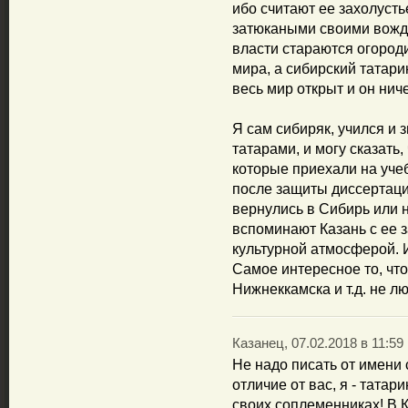
ибо считают ее захолуст
затюкаными своими вожд
власти стараются огород
мира, а сибирский татари
весь мир открыт и он нич
Я сам сибиряк, учился и 
татарами, и могу сказать,
которые приехали на учеб
после защиты диссертации
вернулись в Сибирь или 
вспоминают Казань с ее 
культурной атмосферой. 
Самое интересное то, чт
Нижнеккамска и т.д. не л
Казанец, 07.02.2018 в 11:59
Не надо писать от имени 
отличие от вас, я - татар
своих соплеменниках! В К