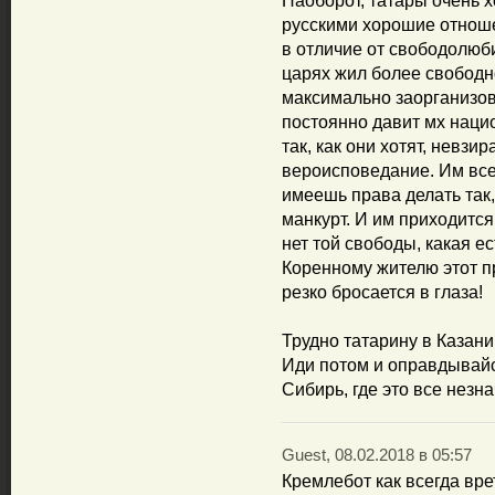
Наоборот, татары очень 
русскими хорошие отношен
в отличие от свободолюб
царях жил более свободно
максимально заорганизо
постоянно давит мх нацио
так, как они хотят, невзи
вероисповедание. Им все 
имеешь права делать так,
манкурт. И им приходится
нет той свободы, какая ес
Коренному жителю этот п
резко бросается в глаза!
Трудно татарину в Казани.
Иди потом и оправдывайся
Сибирь, где это все незн
Guest, 08.02.2018 в 05:57
Кремлебот как всегда врет