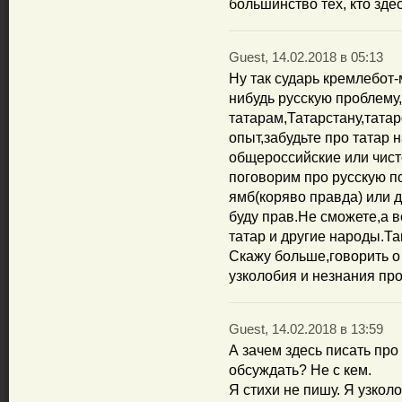
большинство тех, кто здес
Guest, 14.02.2018 в 05:13
Ну так сударь кремлебот
нибудь русскую проблему,
татарам,Татарстану,тата
опыт,забудьте про татар 
общероссийские или чист
поговорим про русскую по
ямб(коряво правда) или д
буду прав.Не сможете,а в
татар и другие народы.Та
Скажу больше,говорить о 
узколобия и незнания пр
Guest, 14.02.2018 в 13:59
А зачем здесь писать про
обсуждать? Не с кем.
Я стихи не пишу. Я узкол