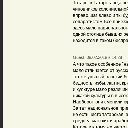
Татары в Татарстане,а не
чиновников колониально
вправо,шаг влево и ты б
сепаратистом.Все приезжи
здесь мало национального
одной столице бывших ре
находится в таком беспр
Guest, 08.02.2018 в 14:28
А что такое особенное "н
мало отличается от русско
тот же унылый плоский б
бедность, избы, лапти, кр
и культуре мало различий
никакой культуры в высок
Наоборот, они сменили ю
За тат. национальное при
не есть чисто татарская,
среднеазиатских и арабск
Которые к тому же часто 