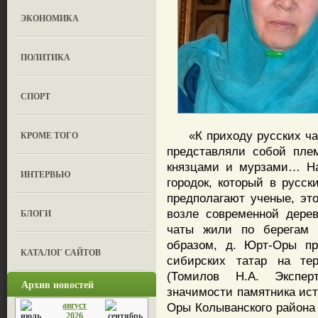
ЭКОНОМИКА
ПОЛИТИКА
СПОРТ
«К приходу русских чат
КРОМЕ ТОГО
представляли собой пле
князцами и мурзами… На
ИНТЕРВЬЮ
городок, который в русск
предполагают ученые, это
возле современной дере
БЛОГИ
чаты жили по берегам
образом, д. Юрт-Оры пр
КАТАЛОГ САЙТОВ
сибирских татар на те
(Томилов Н.А. Экспер
Архив новостей
значимости памятника ис
август
Оры Колыванского района 
2026