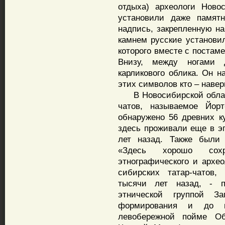
отдыха) археологи Ново
установили даже памят
надпись, закрепленную на
камнем русские установил
которого вместе с постаме
Внизу, между ногами 
карликового облика. Он н
этих символов кто – навер
В Новосибирской област
чатов, называемое Йорт
обнаружено 56 древних к
здесь проживали еще в эп
лет назад. Также были 
«Здесь хорошо сохра
этнографического и архео
сибирских татар-чатов
тысячи лет назад, - 
этнической группой З
формирования и до н
левобережной пойме Об