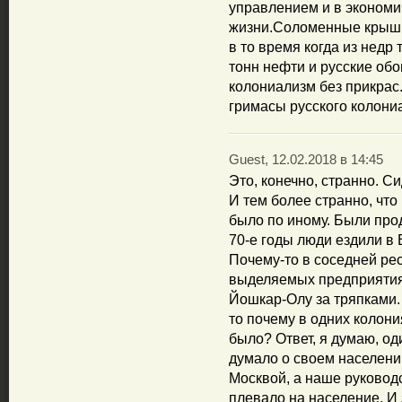
управлением и в экономи
жизни.Соломенные крыши 
в то время когда из нед
тонн нефти и русские обог
колониализм без прикрас
гримасы русского колони
Guest, 12.02.2018 в 14:45
Это, конечно, странно. С
И тем более странно, что
было по иному. Были прод
70-е годы люди ездили в 
Почему-то в соседней ре
выделяемых предприятия
Йошкар-Олу за тряпками. 
то почему в одних колони
было? Ответ, я думаю, од
думало о своем населени
Москвой, а наше руководс
плевало на население. И 