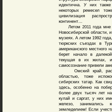
идентична. У них также
некоторых ремесел тож
цивилизация распрос
континент…
Летом 2011 года мне до
Новосибирской области, и
музеях. А летом 1992 года
тюркских съездах в Тур
американского местного н
берет начало в далекой
текущая в их жилах, и
самосознание привели ам
Омский край, распол
областью, тоже испок
сибирских татар. Как сви
здесь, особенно на поб
более двух тысяч лет н
кулай и саргат, у них им
железо, занимались к
земледелием! Если учест