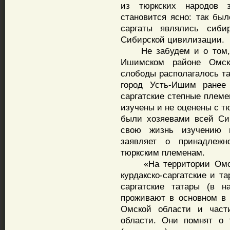
из тюркских народов з
становится ясно: так бы
саргаты являлись сиби
Сибирской цивилизации.
Не забудем и о том, ч
Ишимском районе Омск
слободы располагалось та
город Усть-Ишим ранее
саргатские степные племе
изучены и не оценены с тю
были хозяевами всей Си
свою жизнь изучению и
заявляет о принадлежн
тюркским племенам.
«На территории Омско
курдакско-саргатские и та
саргатские татары (в н
проживают в основном в
Омской области и част
области. Они помнят о 