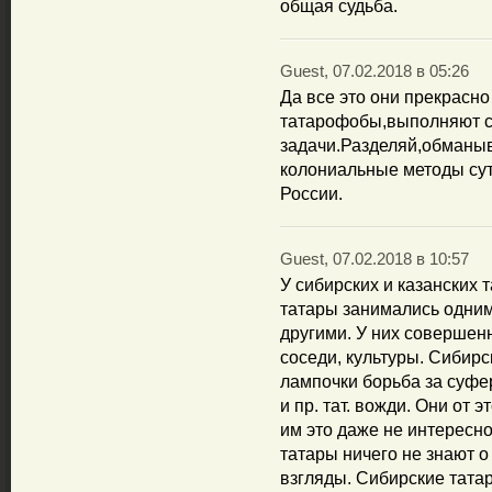
общая судьба.
Guest, 07.02.2018 в 05:26
Да все это они прекрасно
татарофобы,выполняют 
задачи.Разделяй,обманыв
колониальные методы су
России.
Guest, 07.02.2018 в 10:57
У сибирских и казанских 
татары занимались одним
другими. У них совершен
соседи, культуры. Сибирс
лампочки борьба за суф
и пр. тат. вожди. Они от э
им это даже не интересно
татары ничего не знают 
взгляды. Сибирские тата