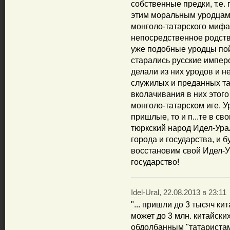
собственные предки, т.е. 
этим моральным уродцам
монголо-татарского мифа,
непосредственное родство
уже подобные уродцы пой
старались русские импер
делали из них уродов и н
служилых и преданных та
вколачивания в них этого
монголо-татарском иге. У
пришлые, то и п...те в св
тюркский народ Идел-Урал
города и государства, и 
восстановим свой Идел-У
государство!
Idel-Ural, 22.08.2013 в 23:11
"... пришли до 3 тысяч кит
может до 3 млн. китайск
обдолбанным "татаристам