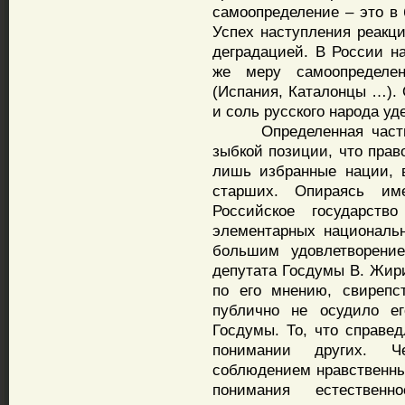
самоопределение – это в 
Успех наступления реакц
деградацией. В России н
же меру самоопределе
(Испания, Каталонцы …). 
и соль русского народа у
Определенная часть ру
зыбкой позиции, что прав
лишь избранные нации, 
старших. Опираясь им
Российское государств
элементарных националь
большим удовлетворение
депутата Госдумы В. Жири
по его мнению, свирепс
публично не осудило е
Госдумы. То, что справе
понимании других. 
соблюдением нравственны
понимания естествен