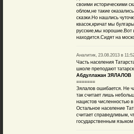
своими историческими ск
облом,не такие оказались
сказки.Но нашлись чуточк
квасок,кричат мы булгары
русские,мы хорошие.Вот и
находится.Сидят на моско
Аналитик, 23.08.2013 в 11:5
Часть населения Татарста
школе преподают татарск
Абдуллажан ЗЯЛАЛОВ
=======
Зялалов ошибается. Не ча
так считает лишь небольш
нацистов численностью в 
Остальное население Та
считает справедливым, ч
государственным языком 