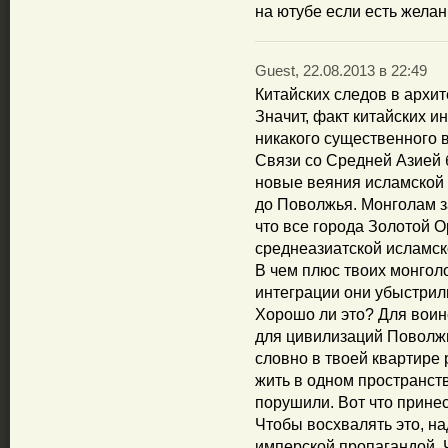
на ютубе если есть желан
Guest, 22.08.2013 в 22:49
Китайских следов в архи
Значит, факт китайских и
никакого существенного 
Связи со Средней Азией б
новые веяния исламской 
до Поволжья. Монголам за
что все города Золотой 
среднеазиатской исламск
В чем плюс твоих монголо
интеграции они убыстрил
Хорошо ли это? Для воин
для цивилизаций Поволжь
словно в твоей квартире 
жить в одном пространств
порушили. Вот что прине
Чтобы восхвалять это, н
имперской пропагандой. 