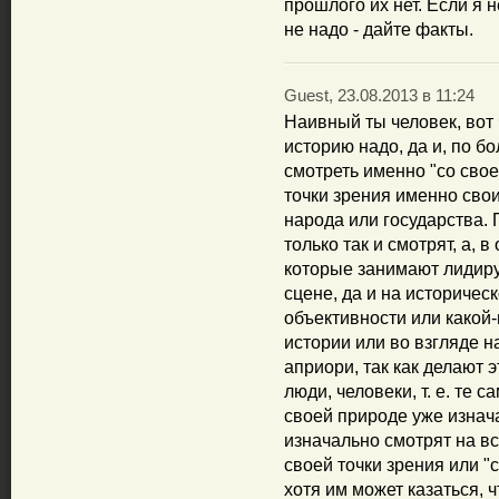
прошлого их нет. Если я н
не надо - дайте факты.
Guest, 23.08.2013 в 11:24
Наивный ты человек, вот 
историю надо, да и, по б
смотреть именно "со своей
точки зрения именно свои
народа или государства. 
только так и смотрят, а, 
которые занимают лидир
сцене, да и на историчес
объективности или какой-
истории или во взгляде н
априори, так как делают 
люди, человеки, т. е. те 
своей природе уже изнач
изначально смотрят на вс
своей точки зрения или "
хотя им может казаться, ч