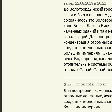
татар, 22.08.2013 в 20:21
До Золотоордынский горо
кв.км.и был в основном д
сохранилось это Золотоо
хане Берке. Даже в Биля
каменных зданий и там н
канализаций. Для постро
концентрация огромных д
средств,инженерных знани
большим империям. Скаже
века. Водопровод, канал
отопительные системы о
городах,Сарай, Сарай-аль
Guest, 22.08.2013 в 20:32
Для построения каменны
огромных денежных, чело
средств,инженерных знани
большим империям.