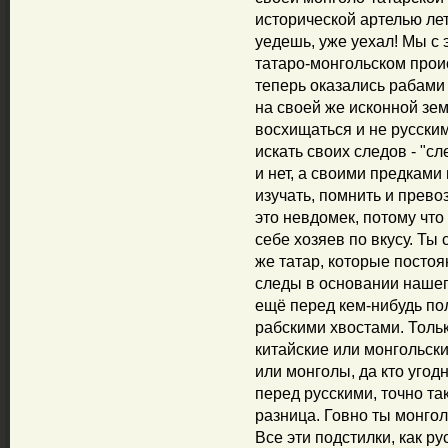
исторической артелью лет
уедешь, уже уехал! Мы с 
татаро-монгольском прои
теперь оказались рабами
на своей же исконной зе
восхищаться и не русским
искать своих следов - "с
и нет, а своими предками
изучать, помнить и прево
это невдомек, потому что
себе хозяев по вкусу. Ты
же татар, которые постоя
следы в основании нашег
ещё перед кем-нибудь по
рабскими хвостами. Тольк
китайские или монгольск
или монголы, да кто угодн
перед русскими, точно та
разница. Говно ты монгол
Все эти подстилки, как ру