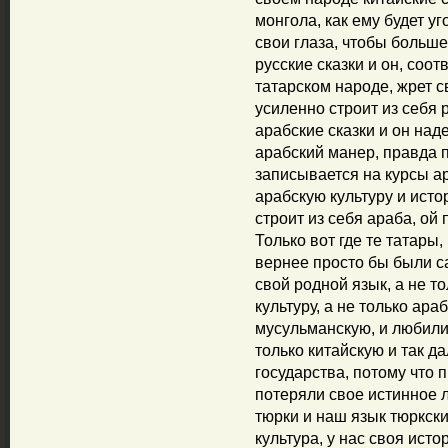
монгола, как ему будет у
свои глаза, чтобы больше
русские сказки и он, соо
татарском народе, жрет с
усиленно строит из себя 
арабские сказки и он над
арабский манер, правда п
записывается на курсы ар
арабскую культуру и ист
строит из себя араба, ой
Только вот где те татары,
вернее просто бы были с
свой родной язык, а не т
культуру, а не только ара
мусульманскую, и любили
только китайскую и так д
государства, потому что 
потеряли свое истинное л
тюрки и наш язык тюркски
культура, у нас своя ист