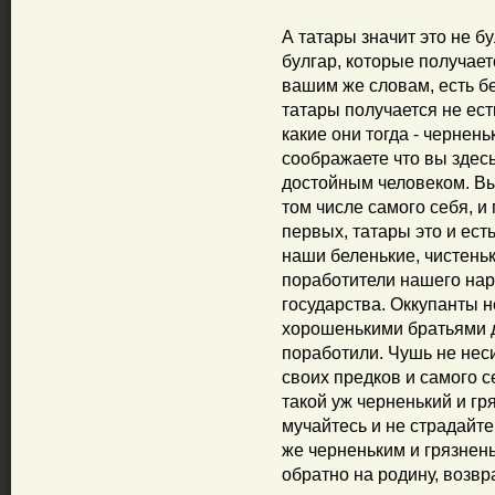
А татары значит это не бу
булгар, которые получает
вашим же словам, есть бе
татары получается не ест
какие они тогда - чернень
соображаете что вы здес
достойным человеком. Вы
том числе самого себя, и
первых, татары это и есть
наши беленькие, чистеньк
поработители нашего нар
государства. Оккупанты н
хорошенькими братьями д
поработили. Чушь не неси
своих предков и самого с
такой уж черненький и гр
мучайтесь и не страдайте т
же черненьким и грязнень
обратно на родину, возв