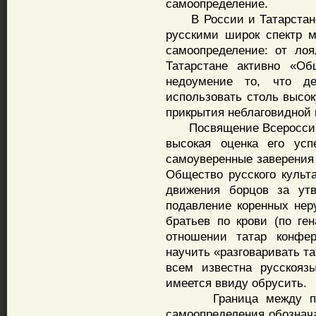
самоопределение.
В России и Татарстане 
русскими широк спектр м
самоопределение: от лоя
Татарстане активно «Об
недоумение то, что де
использовать столь высок
прикрытия неблаговидной 
Посвящение Всероссийс
высокая оценка его усп
самоуверенные заверения 
Общество русского культ
движения борцов за утв
подавление коренных нер
братьев по крови (по ге
отношении татар конфер
научить «разговаривать та
всем известна русскояз
имеется ввиду обрусить.
Граница между позиц
самоопределения обознача