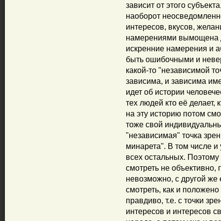
зависит от этого субъект
наоборот неосведомленнос
интересов, вкусов, желани
намерениями вымощена до
искренние намерения и а
быть ошибочными и невер
какой-то "независимой то
зависима, и зависима име
идет об истории человечес
тех людей кто её делает, 
на эту историю потом смот
тоже свой индивидуальны
"независимая" точка зрен
минарета". В том числе и у
всех остальных. Поэтому
смотреть не объективно, 
невозможно, с другой же 
смотреть, как и положено
правдиво, т.е. с точки зр
интересов и интересов св