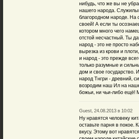
нибудь, что же вы не убр
нашего народа. Служилы
благородном народе. На с
своей! А если ты осозна
котором много чего намеш
отстой несчастный. Ты да
народ - это не просто наб
вырезка из крови и плоти,
и народ - это прежде всег
только разумные и сильн
дом и свое государство.
народ Тнгри - древний, 
возродим наш Ил на наше
божьи, ни чьи-либо ещё!
Guest, 24.08.2013 в 10:02
Ну нравятся человеку кит
оставьте парня в покое. 
вкусу. Этому вот нравятся
своем народе китайские с