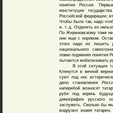
понятие Россия. Первы
конституции государств
Российской федерации; вт
Чтобы было так, надо что
и. т. д. Отделить их нельз
По Жириновскому тоже не 
они еще с норовом. Остае
этого надо их лишить р
национального самосозн
ловко подменяя понятия Р
пытаются мобилизовать ру
В этой ситуации татар
Клянутся в вечной верно
суют под нос историческ
дело становления Росси
наперебой возносят татар
рубя под корень будущ
демографии русского н
заслужить. Сколько бы мы
водрузил знамя татарин, 