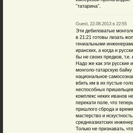
"татарина".
Guest, 22.08.2013 в 22:55
Эти дебиловатые монголо-
в 21:21 готовы лизать жо
гениальными инженерами 
иранских, а когда и русск
бы не своих предков, т.е
Надо же как эти русские
монголо-татарскую байку 
национальное самосозна
вбить им в их пустые гол
неспособных пришельцев
комплекс неких иванов не
перекати поле, что тепер
пришлого сброда и време
мастерство и искустность,
среднеазиатских инженеро
Только не признавать, чт