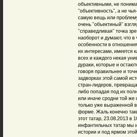
объективными, не понимая
"объективность", а не чья
самую вещь или проблему
очень "объектиный" взгля
"справедливая" точка зре
наоборот и думают, что в
особенности в отношения
их интересами, имеется 
всех и каждого некая ун
дураки, которые и остают
говоря правильнее и точн
задворках этой самой ист
стран-лидеров, превраща
либо попадая под их полн
или иначе сродни той же
только уже выраженной в
форме. Жаль конечно так
этот татар, 23.08.2013 в 
инфантильных татар мы и
истории и под ярмом этой