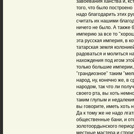
завоевания ханства и, кс
того, что было построено 
надо благодарить этих ру
считать их нашими благод
ничего не было. А также
империю за все то "хорош
эта русская империя, в к
татарская земля колонией
радоваться и молиться н
нахождения под игом этой
только большие империи, 
"грандиозное" таким "мел
народ, ну, конечно же, в
народом, так что ли получ
своего рта, вы хоть немн
таким глупым и недалеким
вы говорите, иметь хоть 
Да к тому же не надо лгат
общественные бани, и от
золотоордынского период
местные мастера и строит