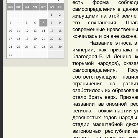
есть форма соблюде
пон
втр
срд
чет
пят
суб
вск
самоопределения в данном
живущими на этой земле 
1
2
его сохранения. Пра
3
4
5
6
7
8
9
современные нравственны
10
11
12
13
14
15
16
кончилась и он вне закона.
17
18
19
20
21
22
23
Название этноса в на
24
25
26
27
28
29
30
империи, как признака 
31
благодаря В. И. Ленина, 
тюрьмой народов), сказ
самоопределения. Г
соответствующую нацио
ограничения на разви
озаботилось их образован
стало брать верх. Призн
названии автономной ре
региона – обком партии у
девяностых годов народы
стадии масштабной деко
автономных республик н
возврат на царские кру