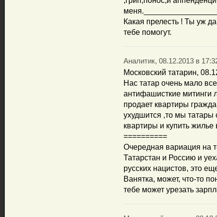
,грип,понос,и аппенденцит
меня.________________
Какая прелесть ! Ты уж д
тебе помогут.
Аналитик, 08.12.2013 в 17:3
Московский татарин, 08.1
Нас татар очень мало все
антифашисткие митинги 
продает квартиры гражда
ухудшится ,то мы татары
квартиры и купить жилье 
==========
Очередная вариация на т
Татарстан и Россию и уех
русских нацистов, это ещ
Ванятка, может, что-то п
тебе может урезать зарпла