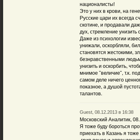
националисты!
Это у них в крови, на ген
Русские цари их всегда с
скотине, и продавали да
дух, стремление унизить 
Даже из психологии извес
унижали, оскорбляли, бил
становятся жестокими, з
безнравственными людьми
унизить и оскорбить, что
мнимое "величие", т.к. по
самом деле ничего ценног
показное, а душой пустот
талантов.
Guest, 08.12.2013 в 16:38
Московский Аналитик, 08.
Я тоже буду бороться пр
приехать в Казань я тоже