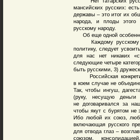
Нет татарских русских,
мансийских русских: есть
державы – это итог их об
народа, и плоды этого
русскому народу.
Об еще одной особеннос
Каждому русскому нац
политику, следует усвоит
для нас нет никаких «
следующие четыре категор
быть русскими, 3) дружеск
Российская конкретика 
в коем случае не объедин
Так, чтобы ингуш, дагес
(руку, несущую деньги
не договаривался за на
чтобы якут с бурятом не
Ибо любой их союз, люб
включающая русского пр
для отвода глаз – возгла
союзом, консолидацие