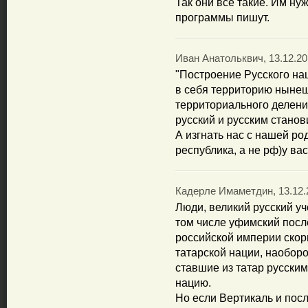
Так они все такие. Им нуж
программы пишут.
Иван Анатольквич, 13.12.20
"Построение Русского на
в себя территорию нынеш
территориального деления)
русский и русским станов
А изгнать нас с нашей р
республика, а не рф)у вас
Кадерле Имаметдин, 13.12.2
Люди, великий русский уч
том числе уфимский пос
российской империи скор
татарской нации, наоборо
ставшие из татар русски
нацию.
Но если Вертикаль и пос