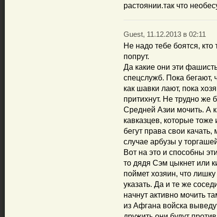
растоянии.так что необес
Guest, 11.12.2013 в 02:11
Не надо тебе боятся, кто 
попрут.
Да какие они эти фашист
спецслужб. Пока бегают, 
как шавки лают, пока хозя
притихнут. Не трудно же
Средней Азии мочить. А 
кавказцев, которые тоже 
бегут права свои качать,
случае арбузы у торгашей
Вот на это и способны эт
то дядя Сэм цыкнет или к
поймет хозяин, что лишку
указать. Да и те же сосед
начнут активно мочить та
из Афгана войска выведут
дружить они будут против 