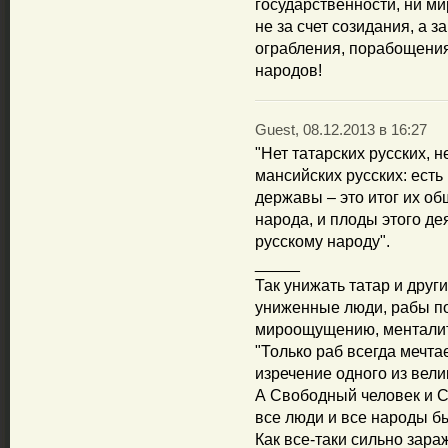
государственности, ни м
не за счет созидания, а з
ограбления, порабощени
народов!
Guest, 08.12.2013 в 16:27
"Нет татарских русских, н
мансийских русских: есть
державы – это итог их об
народа, и плоды этого д
русскому народу".
_____
Так унижать татар и друг
униженные люди, рабы по
мироощущению, менталит
"Только раб всегда мечтае
изречение одного из вели
А Свободный человек и С
все люди и все народы 
Как все-таки сильно зар