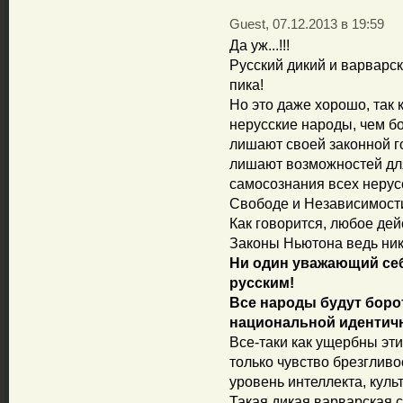
Guest, 07.12.2013 в 19:59
Да уж...!!!
Русский дикий и варварс
пика!
Но это даже хорошо, так
нерусские народы, чем б
лишают своей законной го
лишают возможностей для
самосознания всех нерусс
Свободе и Независимост
Как говорится, любое де
Законы Ньютона ведь ник
Ни один уважающий себ
русским!
Все народы будут боро
национальной идентичн
Все-таки как ущербны эт
только чувство брезгливо
уровень интеллекта, культ
Такая дикая варварская с