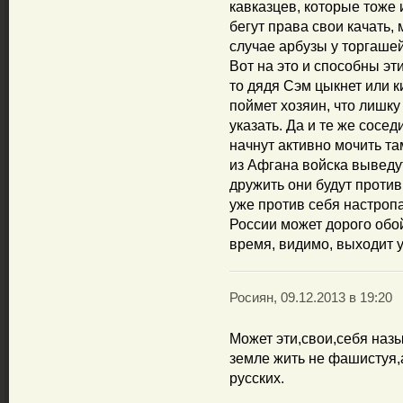
кавказцев, которые тоже 
бегут права свои качать,
случае арбузы у торгашей
Вот на это и способны эт
то дядя Сэм цыкнет или к
поймет хозяин, что лишку
указать. Да и те же сосед
начнут активно мочить та
из Афгана войска выведут
дружить они будут против 
уже против себя настропа
России может дорого обой
время, видимо, выходит у
Росиян, 09.12.2013 в 19:20
Может эти,свои,себя наз
земле жить не фашистуя,а
русских.