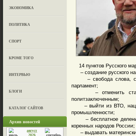
ЭКОНОМИКА
ПОЛИТИКА
СПОРТ
КРОМЕ ТОГО
14 пунктов Русского ма
– создание русского наци
ИНТЕРВЬЮ
– свобода слова, сво
парламент;
БЛОГИ
– отменить статьи 
политзаключенным;
– выйти из ВТО, нацио
КАТАЛОГ САЙТОВ
промышленности;
– бесплатное деление 
Архив новостей
коренных народов России;
август
– выдавать материнский
2026