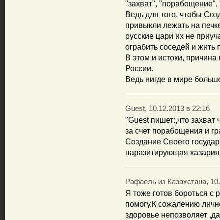
"захват", "порабощение",
Ведь для того, чтобы Соз
привыкли лежать на печке,
русские цари их не приуч
ограбить соседей и жить
В этом и истоки, причина
России.
Ведь нигде в мире больше
Guest, 10.12.2013 в 22:16
"Guest пишет:,что захват
за счет порабощения и гр
Создание Своего государ
паразитирующая хазария
Рафаель из Казахстана, 10.
Я тоже готов бороться с
помогу.К сожалению лично
здоровье непозволяет ,да