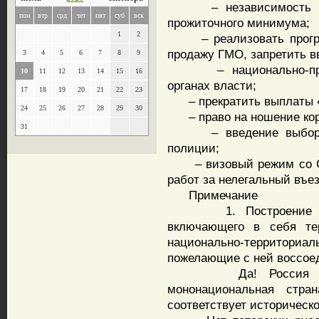
– независимость РАН,
пон
втр
срд
чет
пят
суб
вск
прожиточного минимума;
1
2
– реализовать програм
продажу ГМО, запретить в
3
4
5
6
7
8
9
– национально-пропор
10
11
12
13
14
15
16
органах власти;
17
18
19
20
21
22
23
– прекратить выплаты «
24
25
26
27
28
29
30
– право на ношение коро
31
– введение выборност
полиции;
– визовый режим со Сре
работ за нелегальный въе
Примечание
1. Построение Русск
включающего в себя те
национально-территори
пожелающие с ней воссое
Да! Россия при в
мононациональная стра
соответствует историческ