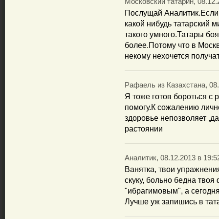
Московский татарин, 08.12.
Послущай Аналитик.Если 
какой нибудь татарский м
такого умного.Татары боя
более.Потому что в Моск
некому нехочется получат
Рафаель из Казахстана, 08.
Я тоже готов бороться с
помогу.К сожалению лично
здоровье непозволяет ,да
растоянии
Аналитик, 08.12.2013 в 19:5
Ванятка, твои упражнени
скуку, больно бедна твоя
"ибрагимовым", а сегодня
Лучше уж запишись в тат