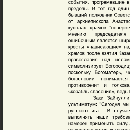
события, прогремевшие в 
пределы. В тот год один
бывший полковник Советс
от архиепископа Анаста
куполах храмов "поверж
мнению председателя
ошибочным является широк
кресты «нависающие» на
храмов после взятия Каза
православия над исла
символизирует Богородицу
поскольку Богоматерь, 
богословии понимаетс
противоречит и толков
«корабль спасения», ведь 
Заки Зайнуллин в 1
ультиматум: "Сегодня мы
русского ига... В случа
выполнять наши требова
намерен применить силу..
на куполах которых наход