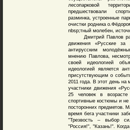
лесопарковой терри
предшествовали спорт
разминка, устроенные па
очистки родника о.Фёдоро
nbsp;тный молебен, источ
Дмитрий Павлов расск
движения «Русские за
антирусским молодёжн
мнению Павлова, несмотр
своей идеологией объ
идеологией является ан
присутствующим о событ
2011 года. В этот день на
участники движения «Рус
25 человек в возрасте
спортивные костюмы и не 
посторонних предметов. М
время бега участники забе
"Трезвость – выбор сил
"Россия!", "Казань!". Ког