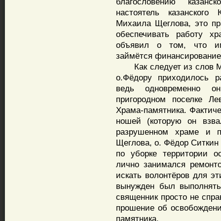
благословению казанс
настоятель казанского
Михаила Щеглова, это пр
обеспечивать работу хр
объявил о том, что им
займётся финансирование
Как следует из слов Ми
о.Фёдору приходилось р
ведь одновременно о
пригородном поселке Ле
Храма-памятника. Фактич
ношей (которую он взва
разрушенном храме и п
Щеглова, о. Фёдор Ситкин
по уборке территории о
лично занимался ремонт
искать волонтёров для эт
вынужден был выполнять
священник просто не спра
прошение об освобождени
памятника.