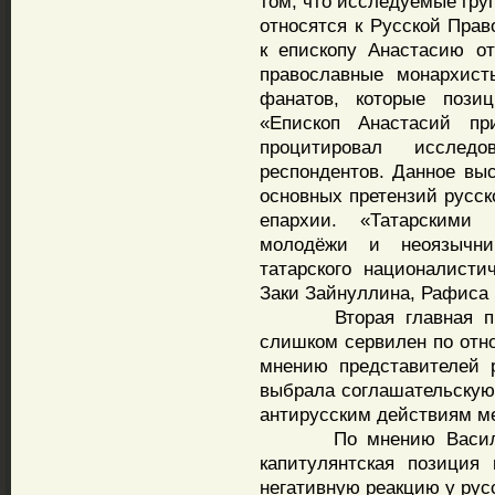
том, что исследуемые гру
относятся к Русской Прав
к епископу Анастасию от
православные монархист
фанатов, которые позиц
«Епископ Анастасий пр
процитировал исслед
респондентов. Данное выс
основных претензий русск
епархии. «Татарскими 
молодёжи и неоязычник
татарского националисти
Заки Зайнуллина, Рафиса 
Вторая главная прете
слишком сервилен по отн
мнению представителей 
выбрала соглашательскую
антирусским действиям м
По мнению Василия Ор
капитулянтская позиция
негативную реакцию у ру