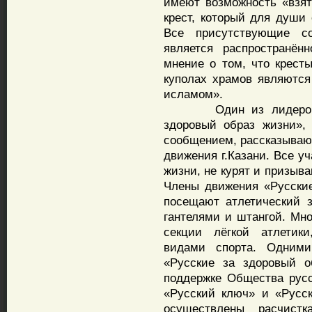
имеют возможность «взят
крест, который для души 
Все присутствующие с
является распространён
мнение о том, что крес
куполах храмов являютс
исламом».
Один из лидеров каз
здоровый образ жизни»,
сообщением, рассказываю
движения г.Казани. Все у
жизни, не курят и призыва
Члены движения «Русские
посещают атлетический з
гантелями и штангой. Мн
секции лёгкой атлетик
видами спорта. Одним
«Русские за здоровый о
поддержке Общества русс
«Русский ключ» и «Русс
осуществлены расчист