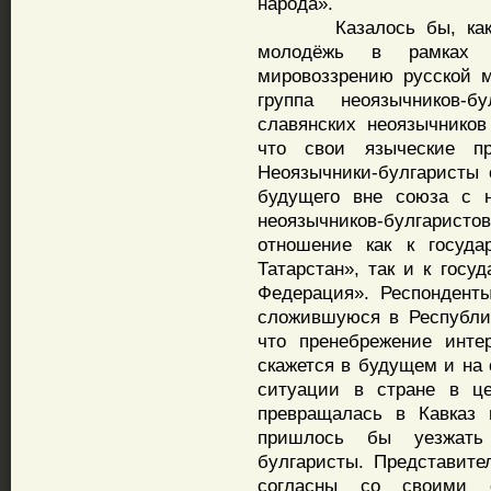
народа».
Казалось бы, какая н
молодёжь в рамках и
мировоззрению русской 
группа неоязычников-
славянских неоязычников
что свои языческие пр
Неоязычники-булгаристы с
будущего вне союза с н
неоязычников-булгарист
отношение как к госуда
Татарстан», так и к госу
Федерация». Респондент
сложившуюся в Республик
что пренебрежение инте
скажется в будущем и на 
ситуации в стране в ц
превращалась в Кавказ
пришлось бы уезжать 
булгаристы. Представите
согласны со своими с