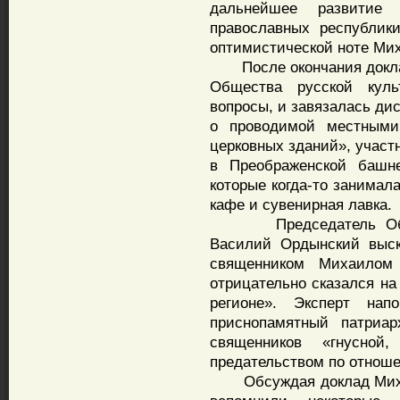
дальнейшее развитие
православных республик
оптимистической ноте Ми
После окончания доклад
Общества русской куль
вопросы, и завязалась ди
о проводимой местными
церковных зданий», участ
в Преображенской башне
которые когда-то занимал
кафе и сувенирная лавка.
Председатель Общест
Василий Ордынский выск
священником Михаилом 
отрицательно сказался на
регионе». Эксперт на
приснопамятный патриар
священников «гнусной
предательством по отноше
Обсуждая доклад Михаи