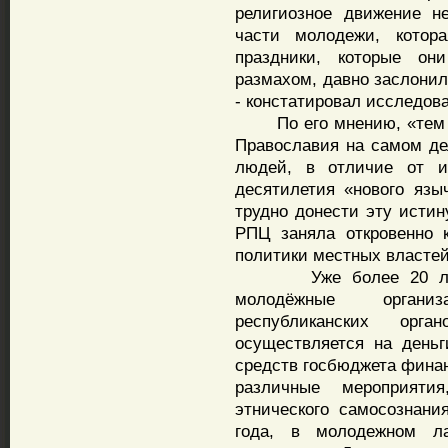
религиозное движение н
части молодежи, котор
праздники, которые о
размахом, давно заслонил
- констатировал исследова
По его мнению, «тем не
Православия на самом де
людей, в отличие от ис
десятилетия «нового язы
трудно донести эту истин
РПЦ заняла откровенно 
политики местных властей
Уже более 20 лет в 
молодёжные органи
республиканских ор
осуществляется на деньг
средств госбюджета фина
различные мероприяти
этнического самосознани
года, в молодежном л