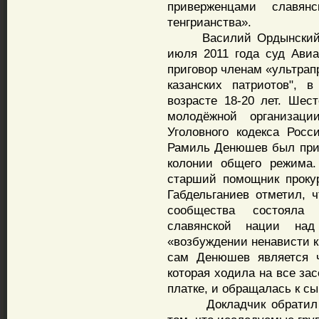
приверженцами славян
тенгрианства».
Василий Ордынский на
июля 2011 года суд Авиа
приговор членам «ультрап
казанских патриотов",
возрасте 18-20 лет. Шес
молодёжной организац
Уголовного кодекса Рос
Рамиль Денюшев был приг
колонии общего режима.
старший помощник проку
Габдельганиев отметил, ч
сообщества состояла 
славянской нации на
«возбуждении ненависти к
сам Денюшев является ч
которая ходила на все за
платке, и обращалась к сы
Докладчик обратил вн