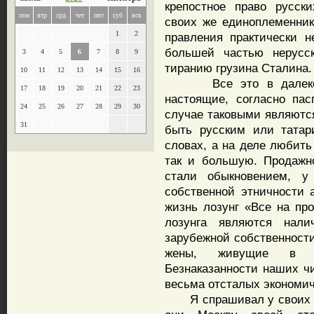
крепостное право русск
пон
втр
срд
чет
пят
суб
вск
своих же единоплеменник
1
2
правления практически 
большей частью нерусск
3
4
5
6
7
8
9
тиранию грузина Сталина.
10
11
12
13
14
15
16
Все это в далеком п
17
18
19
20
21
22
23
настоящие, согласно пас
24
25
26
27
28
29
30
случае таковыми являютс
31
быть русским или татар
словах, а на деле любить
так и большую. Продажн
стали обыкновением, 
собственной этничности 
жизнь лозунг «Все на про
лозунга являются нал
зарубежной собственности
жены, живущие в евр
Безнаказанности наших ч
весьма отсталых экономич
Я спрашивал у своих мн