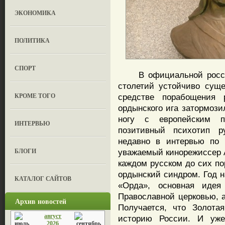
ЭКОНОМИКА
ПОЛИТИКА
СПОРТ
В официальной российс
столетий устойчиво суще
КРОМЕ ТОГО
средстве порабощения 
ордынского ига затормози
ногу с европейским п
ИНТЕРВЬЮ
позитивный психотип р
недавно в интервью по 
БЛОГИ
уважаемый кинорежиссер А
каждом русском до сих по
ордынский синдром. Год 
КАТАЛОГ САЙТОВ
«Орда», основная идея
Православной церковью,
Архив новостей
Получается, что Золота
август
историю России. И уж
2026