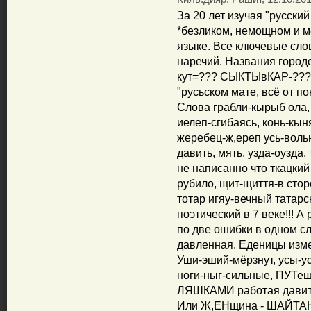
За 20 лет изучая "русский
*безликом, немощном и м
языке. Все ключевые сло
наречий. Названия город
кут=??? СЫКТЫвКАР-??? 
"русьском мате, всё от по
Слова грабли-кырыб ола,
иелеп-сгибаясь, конь-кы
жеребец-ж,ереп усь-воль
давить, мять, узда-оузда, 
не написанно что ткацкий
рубило, щит-щиття-в стор
тотар игяу-вечный татарс
поэтический в 7 веке!!! А 
по две ошибки в одном с
давленная. Еденицы измер
Уши-эший-мёрзнут, усы-ус
ноги-ныг-сильные, ПУТ
ЛЯШКАМИ работая давить 
Или Ж,ЕНщина - ШАЙТАН в