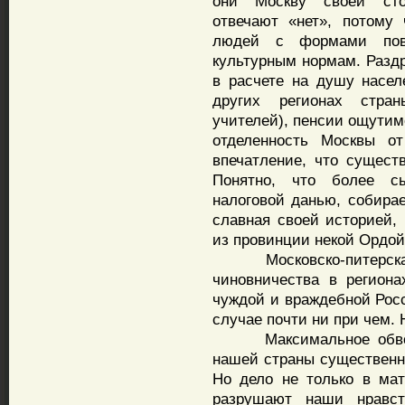
они Москву своей сто
отвечают «нет», потому
людей с формами пов
культурным нормам. Разд
в расчете на душу насе
других регионах стран
учителей), пенсии ощутим
отделенность Москвы от
впечатление, что сущест
Понятно, что более с
налоговой данью, собира
славная своей историей,
из провинции некой Ордой
Московско-питерская 
чиновничества в регион
чуждой и враждебной Росс
случае почти ни при чем.
Максимальное обворов
нашей страны существенн
Но дело не только в мат
разрушают наши нравст